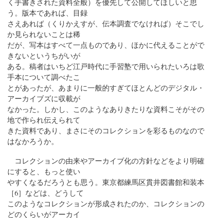
く手書きされた資料全般）を優先して公開してほしいと思
う。版本であれば、目録
さえあれば（くりかえすが、伝本調査でなければ）そこでし
か見られないことは稀
だが、写本はすべて一点ものであり、ほかに代えることがで
きないというちがいが
ある。稿者はいちど江戸時代に手習塾で用いられたいろは歌
手本について調べたこ
とがあったが、あまりに一般的すぎてほとんどのデジタル・
アーカイブズに収載が
なかった。しかし、このようなありきたりな資料こそがその
地で作られ伝えられて
きた資料であり、まさにそのコレクションを彩るものなので
はなかろうか。
コレクションの由来やアーカイブ化の方針などをより明確
にすると、もっと使い
やすくなるだろうとも思う。東京都練馬区貫井図書館和装本
［6］などは、どうして
このようなコレクションが形成されたのか、コレクションの
どのくらいがアーカイ