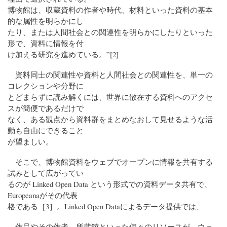
博物館は、収蔵資料の作者や時代、材料といった資料の基本
的な属性を明らかにし
たり、または人間社会との関連性を明らかにしたりといった
形で、資料に情報を付
け加える研究を進めている。”[2]
資料同士の関連性や資料と人間社会との関連性を、単一の
コレクションや分野に
とどまらずに読み解くには、世界に散在する資料へのアクセ
スが簡便であるだけで
なく、ある観点から資料群をまとめなおして見せるような活
動も自由にできること
が望ましい。
そこで、博物館資料をウェブでオープンに情報を共有する
試みとして広がってい
るのが Linked Open Data という形式での資料データ共有で、
Europeanaがその代表
格である［3］。Linked Open Dataによるデータ提供では、
－作品やその作者、所蔵館といった個々のリソースが、ウェ