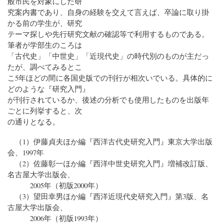
般市民を対象にした研
究案内書であり、自身の経験を交えて言えば、卒論に取り掛
かる前の学生が、研究
テーマ探しや先行研究文献の確認等で利用するものである。
筆者が学部生のころは
「古代史」「中世史」「近現代史」の時代別のものが主だっ
たが、調べてみるとこ
こ5年ほどの間に各国史版での刊行が相次いでいる。具体的に
どのような『研究入門』
が刊行されているか、後述の分析でも使用したものを出版年
ごとに列挙すると、次
の通りとなる。
（1）伊藤貞夫ほか編『西洋古代史研究入門』東京大学出版
会、1997年
（2）佐藤彰一ほか編『西洋中世史研究入門』増補改訂版、
名古屋大学出版会、
2005年（初版2000年）
（3）望田幸男ほか編『西洋近現代史研究入門』第3版、名
古屋大学出版会、
2006年（初版1993年）