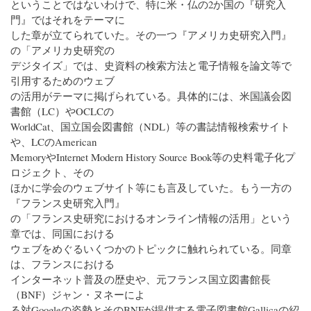
ということではないわけで、特に米・仏の2か国の『研究入
門』ではそれをテーマに
した章が立てられていた。その一つ『アメリカ史研究入門』
の「アメリカ史研究の
デジタイズ」では、史資料の検索方法と電子情報を論文等で
引用するためのウェブ
の活用がテーマに掲げられている。具体的には、米国議会図
書館（LC）やOCLCの
WorldCat、国立国会図書館（NDL）等の書誌情報検索サイト
や、LCのAmerican
MemoryやInternet Modern History Source Book等の史料電子化プ
ロジェクト、その
ほかに学会のウェブサイト等にも言及していた。もう一方の
『フランス史研究入門』
の「フランス史研究におけるオンライン情報の活用」という
章では、同国における
ウェブをめぐるいくつかのトピックに触れられている。同章
は、フランスにおける
インターネット普及の歴史や、元フランス国立図書館長
（BNF）ジャン・ヌネーによ
る対Googleの姿勢とそのBNFが提供する電子図書館Gallicaの紹