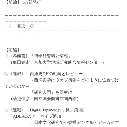
【前編】 567部発行
＿＿＿＿＿＿＿＿＿＿＿＿＿＿＿＿＿＿＿＿＿＿＿＿＿＿＿
＿＿＿＿＿＿＿＿＿＿
◇ 目次 ◇
￣￣￣￣￣￣￣￣￣￣￣￣￣￣￣￣￣￣￣￣￣￣￣￣￣￣￣
￣￣￣￣￣￣￣￣￣￣
【前編】
◇《巻頭言》「博物館資料と情報」
（亀田尭宙：京都大学地域研究統合情報センター）
◇《連載》「西洋史DHの動向とレビュー
～西洋史学はウェブ情報をどのように位置づけ
ているのか～
『研究入門』を題材に」
（菊池信彦：国立国会図書館関西館）
◇《連載》「Digital Japanology寸見」第2回
「ADEACのアーカイブ追加
：日本文化研究で小規模デジタル・アーカイブ