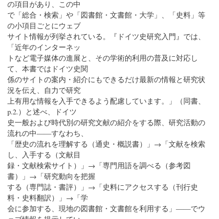
の項目があり、この中
で「総合・検索」や「図書館・文書館・大学」、「史料」等
の小項目ごとにウェブ
サイト情報が列挙されている。『ドイツ史研究入門』では、
「近年のインターネッ
トなど電子媒体の進展と、その学術的利用の普及に対応し
て、本書ではドイツ史関
係のサイトの案内・紹介にもできるだけ最新の情報と研究状
況を伝え、自力で研究
上有用な情報を入手できるよう配慮しています。」（同書、
p.2.）と述べ、ドイツ
史一般および時代別の研究文献の紹介をする際、研究活動の
流れの中――すなわち、
「歴史の流れを理解する（通史・概説書）」→「文献を検索
し、入手する（文献目
録・文献検索サイト）」→「専門用語を調べる（参考図
書）」→「研究動向を把握
する（専門誌・書評）」→「史料にアクセスする（刊行史
料・史料翻訳）」→「学
会に参加する、現地の図書館・文書館を利用する」――でウ