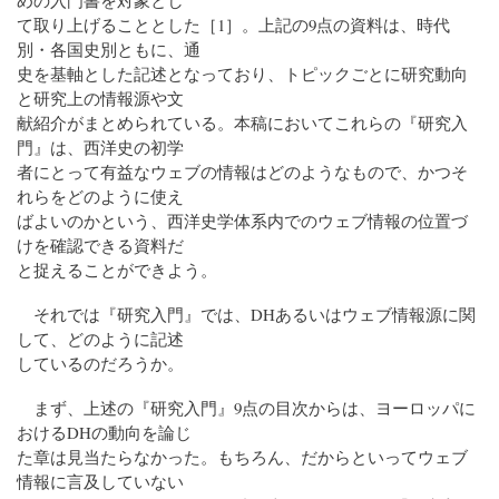
めの入門書を対象とし
て取り上げることとした［1］。上記の9点の資料は、時代
別・各国史別ともに、通
史を基軸とした記述となっており、トピックごとに研究動向
と研究上の情報源や文
献紹介がまとめられている。本稿においてこれらの『研究入
門』は、西洋史の初学
者にとって有益なウェブの情報はどのようなもので、かつそ
れらをどのように使え
ばよいのかという、西洋史学体系内でのウェブ情報の位置づ
けを確認できる資料だ
と捉えることができよう。
それでは『研究入門』では、DHあるいはウェブ情報源に関
して、どのように記述
しているのだろうか。
まず、上述の『研究入門』9点の目次からは、ヨーロッパに
おけるDHの動向を論じ
た章は見当たらなかった。もちろん、だからといってウェブ
情報に言及していない