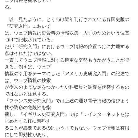
ェブ情報を提示してい
る。
以上見たように、とりわけ近年刊行されている各国史版の
『研究入門』において
は、ウェブ情報は史資料の情報収集・入手のためという位置
づけで記載されている。
だが『研究入門』におけるウェブ情報の位置づけに共通する
点はそれだけではない。
一貫してウェブ情報に対する慎重な姿勢もうかがうことがで
きる。例えば、ウェブ
情報の引用をテーマにした『アメリカ史研究入門』の記述で
は、ウェブ情報の検索
が従来のような足をつかった史料収集と調査を代替するもの
ではないと注意する。
『フランス史研究入門』では上述の通り電子情報の信ぴょう
性や剽窃の危険性を指
摘し、『イギリス史研究入門』では「…インターネットをは
じめとするITに習熟す
ることが必要であるのはいうまでもない。ウェブ情報は有用
にして即効性があり、