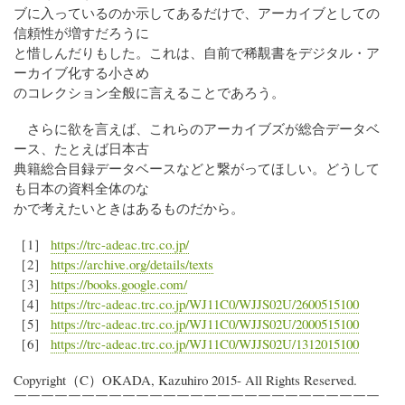
ブに入っているのか示してあるだけで、アーカイブとしての
信頼性が増すだろうに
と惜しんだりもした。これは、自前で稀覯書をデジタル・ア
ーカイブ化する小さめ
のコレクション全般に言えることであろう。
さらに欲を言えば、これらのアーカイブズが総合データベ
ース、たとえば日本古
典籍総合目録データベースなどと繋がってほしい。どうして
も日本の資料全体のな
かで考えたいときはあるものだから。
［1］
https://trc-adeac.trc.co.jp/
［2］
https://archive.org/details/texts
［3］
https://books.google.com/
［4］
https://trc-adeac.trc.co.jp/WJ11C0/WJJS02U/2600515100
［5］
https://trc-adeac.trc.co.jp/WJ11C0/WJJS02U/2000515100
［6］
https://trc-adeac.trc.co.jp/WJ11C0/WJJS02U/1312015100
Copyright（C）OKADA, Kazuhiro 2015- All Rights Reserved.
￣￣￣￣￣￣￣￣￣￣￣￣￣￣￣￣￣￣￣￣￣￣￣￣￣￣￣