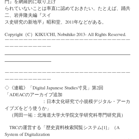
門』を網羅的に取り上げ
られていないことは率直に認めておきたい。たとえば、踊共
二、岩井隆夫編『スイ
ス史研究の新地平』昭和堂、2011年などがある。
Copyright（C）KIKUCHI, Nobuhiko 2013- All Rights Reserved.
￣￣￣￣￣￣￣￣￣￣￣￣￣￣￣￣￣￣￣￣￣￣￣￣￣￣￣
￣￣￣￣￣￣￣￣￣￣
━━━━━━━━━━━━━━━━━━━━━━━━━━━
━━━━━━━━━━
￣￣￣￣￣￣￣￣￣￣￣￣￣￣￣￣￣￣￣￣￣￣￣￣￣￣￣
￣￣￣￣￣￣￣￣￣￣
◇《連載》「Digital Japanese Studies寸見」第2回
「ADEACのアーカイブ追加
：日本文化研究で小規模デジタル・アーカ
イブズをどう使うか」
（岡田一祐：北海道大学大学院文学研究科専門研究員）
TRCの運営する「歴史資料検索閲覧システム[1]」（A
System of Digitalization