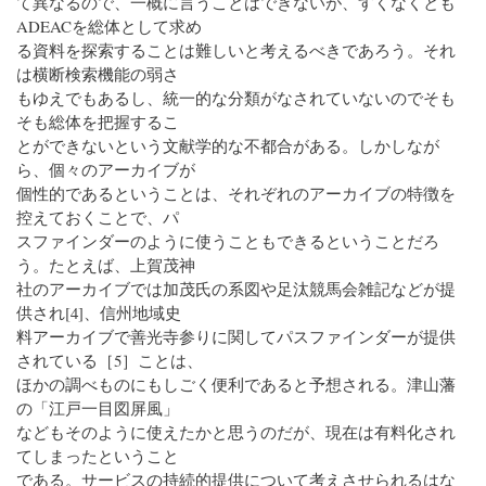
て異なるので、一概に言うことはできないが、すくなくとも
ADEACを総体として求め
る資料を探索することは難しいと考えるべきであろう。それ
は横断検索機能の弱さ
もゆえでもあるし、統一的な分類がなされていないのでそも
そも総体を把握するこ
とができないという文献学的な不都合がある。しかしなが
ら、個々のアーカイブが
個性的であるということは、それぞれのアーカイブの特徴を
控えておくことで、パ
スファインダーのように使うこともできるということだろ
う。たとえば、上賀茂神
社のアーカイブでは加茂氏の系図や足汰競馬会雑記などが提
供され[4]、信州地域史
料アーカイブで善光寺参りに関してパスファインダーが提供
されている［5］ことは、
ほかの調べものにもしごく便利であると予想される。津山藩
の「江戸一目図屏風」
などもそのように使えたかと思うのだが、現在は有料化され
てしまったということ
である。サービスの持続的提供について考えさせられるはな