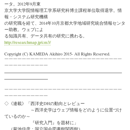
ータ。2012年9月東
京大学大学院情報理工学系研究科博士課程単位取得退学。情
報・システム研究機構
の研究職を経て、2014年10月京都大学地域研究統合情報センタ
ー助教。ウェブによ
る知識共有、データ共有の研究に携わる。
http://researchmap.jp/cm3/
Copyright (C) KAMEDA Akihiro 2015- All Rights Reserved.
￣￣￣￣￣￣￣￣￣￣￣￣￣￣￣￣￣￣￣￣￣￣￣￣￣￣￣
￣￣￣￣￣￣￣￣￣￣
━━━━━━━━━━━━━━━━━━━━━━━━━━━
━━━━━━━━━━
￣￣￣￣￣￣￣￣￣￣￣￣￣￣￣￣￣￣￣￣￣￣￣￣￣￣￣
￣￣￣￣￣￣￣￣￣￣
◇《連載》「西洋史DHの動向とレビュー
～西洋史学はウェブ情報をどのように位置づけ
ているのか～
『研究入門』を題材に」
（菊池信彦：国立国会図書館関西館）