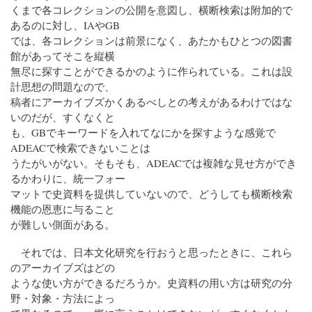
くまで各コレクションの公開を意図し、横断検索は附加的で
あるのに対し、IAやGB
では、各コレクションは前景になく、あたかもひとつの図書
館があってそこを縦横
無尽に探すことができるかのように作られている。これは設
計思想の問題なので、
稿者にアーカイブズかくあるべしとの考えがあるわけではな
いのだが、すくなくと
も、GBでキーワードを入れてなにかを探すような感覚で
ADEACで検索できないことは
うたがいがない。そもそも、ADEACでは複雑な見せ方ができ
るかわりに、統一フォー
マットで史資料を提供していないので、どうしても横断検索
機能の恩恵に与ること
が難しい側面がある。
それでは、日本文化研究を行おうと思ったときに、これら
のアーカイブズはどの
ような使い方ができるだろうか。史資料の用い方は研究の分
野・対象・方法によっ