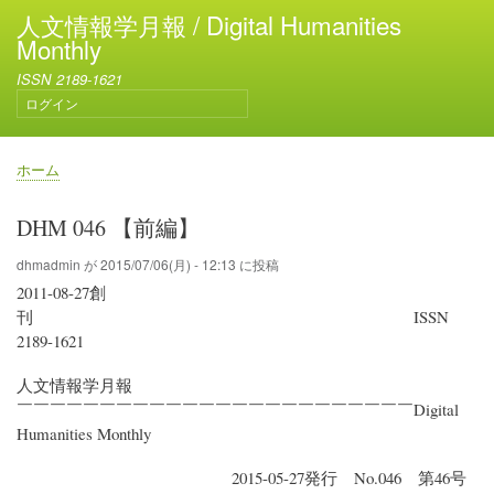
メ
人文情報学月報 / Digital Humanities
イ
Monthly
ン
ISSN 2189-1621
コ
ログイン
ン
ユ
テ
ー
ン
ザ
ホーム
ー
ツ
パ
ア
に
ン
DHM 046 【前編】
カ
移
く
ウ
動
ず
dhmadmin
が
2015/07/06(月) - 12:13
に投稿
ン
2011-08-27創
ト
メ
刊 ISSN
ニ
2189-1621
ュ
ー
人文情報学月報
￣￣￣￣￣￣￣￣￣￣￣￣￣￣￣￣￣￣￣￣￣￣￣￣Digital
Humanities Monthly
2015-05-27発行 No.046 第46号