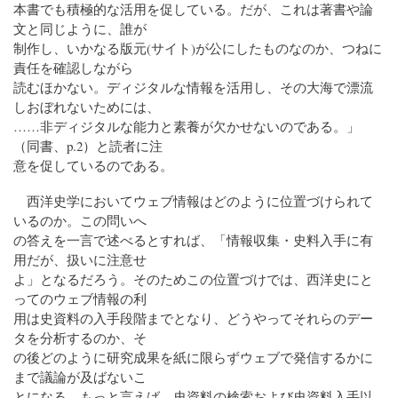
本書でも積極的な活用を促している。だが、これは著書や論
文と同じように、誰が
制作し、いかなる版元(サイト)が公にしたものなのか、つねに
責任を確認しながら
読むほかない。ディジタルな情報を活用し、その大海で漂流
しおぼれないためには、
……非ディジタルな能力と素養が欠かせないのである。」
（同書、p.2）と読者に注
意を促しているのである。
西洋史学においてウェブ情報はどのように位置づけられて
いるのか。この問いへ
の答えを一言で述べるとすれば、「情報収集・史料入手に有
用だが、扱いに注意せ
よ」となるだろう。そのためこの位置づけでは、西洋史にと
ってのウェブ情報の利
用は史資料の入手段階までとなり、どうやってそれらのデー
タを分析するのか、そ
の後どのように研究成果を紙に限らずウェブで発信するかに
まで議論が及ばないこ
とになる。もっと言えば、史資料の検索および史資料入手以