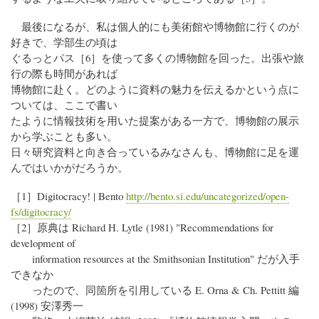
最後になるが、私は個人的にも美術館や博物館に行くのが
好きで、学部生の頃は
ぐるっとパス［6］を使って多くの博物館を回った。出張や旅
行の際も時間があれば
博物館に赴く。どのように資料の魅力を伝えるかという点に
ついては、ここで書い
たように情報技術を用いた提案がある一方で、博物館の展示
から学ぶことも多い。
日々研究資料と向き合っているみなさんも、博物館に足を運
んではいかがだろうか。
［1］Digitocracy! | Bento
http://bento.si.edu/uncategorized/open-
fs/digitocracy/
［2］原典は Richard H. Lytle (1981) "Recommendations for
development of
information resources at the Smithsonian Institution" だが入手
できなか
ったので、同箇所を引用している E. Orna & Ch. Pettitt 編
(1998) 安澤秀一