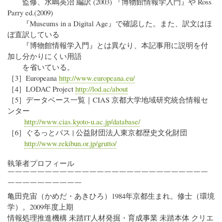
監修、水嶋英治 編訳 (2003) 『博物館情報学入門』や Ross
Parry ed.(2009)
『Museums in a Digital Age』で確認した。また、訳文はほ
ぼ直訳している
『博物館情報学入門』とは異なり、本記事用に説明を付
加し分かりにくい用語
を省いている。
［3］Europeana
http://www.europeana.eu/
［4］LODAC Project
http://lod.ac/about
［5］データベース一覧｜CIAS 京都大学地域研究統合情報セ
ンター
http://www.cias.kyoto-u.ac.jp/database/
［6］ぐるっとパス | 公益財団法人東京都歴史文化財団
http://www.rekibun.or.jp/grutto/
執筆者プロフィール
￣￣￣￣￣￣￣￣￣￣￣￣￣￣￣￣￣￣￣￣￣￣￣￣￣￣￣
￣￣￣￣￣￣￣￣￣￣
亀田尭宙（かめだ・あきひろ）1984年京都生まれ。修士（環境
学）。2009年度上期
情報処理推進機構 未踏IT人材発掘・育成事業 未踏本体 クリエ