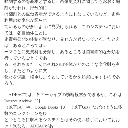
翻刻するのを基本とするし、画像史資料に関してもおおく翻
刻が行われ、部分的に
は翻刻との重ね表示ができるようにもなっているなど、史料
利用の効率化が図られ
ているものが多いように見受けられる。このシステムにおい
ては、各自治体ごとに
史資料公開の体制が異なり、見せ方が異なっている。たとえ
ば、あるところではテ
ーマごとに史資料を分類し、あるところは図書館的な分類を
行っているごとくであ
る。それもまた、それぞれの自治体がどのような文化財を有
し、またどのように文
化財を保護・継承しようとしているかを如実に示すものであ
ろう。
ADEACでは、各アーカイブの横断検索ができるが、これは
Internet Archive［2］
（以下IA）や、Google Books［3］（以下GB）などのように多
数のコレクションをひ
とつところに収めるシステムとはその使い勝手においておお
きく異なる。ADEACがあ