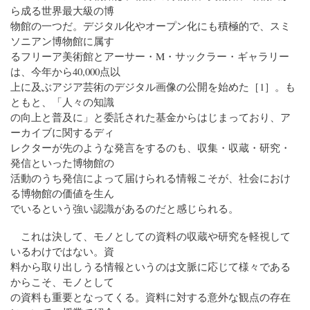
ら成る世界最大級の博
物館の一つだ。デジタル化やオープン化にも積極的で、スミ
ソニアン博物館に属す
るフリーア美術館とアーサー・M・サックラー・ギャラリー
は、今年から40,000点以
上に及ぶアジア芸術のデジタル画像の公開を始めた［1］。も
ともと、「人々の知識
の向上と普及に」と委託された基金からはじまっており、ア
ーカイブに関するディ
レクターが先のような発言をするのも、収集・収蔵・研究・
発信といった博物館の
活動のうち発信によって届けられる情報こそが、社会におけ
る博物館の価値を生ん
でいるという強い認識があるのだと感じられる。
これは決して、モノとしての資料の収蔵や研究を軽視して
いるわけではない。資
料から取り出しうる情報というのは文脈に応じて様々である
からこそ、モノとして
の資料も重要となってくる。資料に対する意外な観点の存在