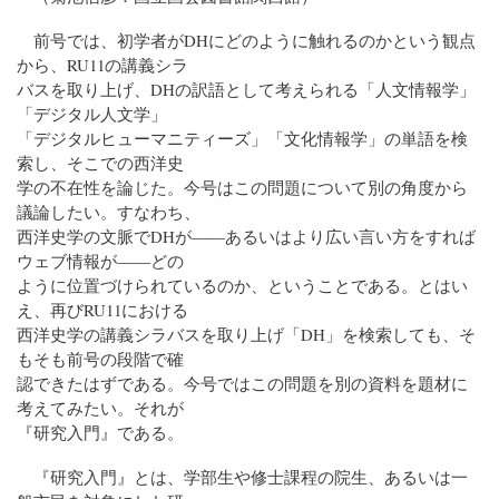
前号では、初学者がDHにどのように触れるのかという観点
から、RU11の講義シラ
バスを取り上げ、DHの訳語として考えられる「人文情報学」
「デジタル人文学」
「デジタルヒューマニティーズ」「文化情報学」の単語を検
索し、そこでの西洋史
学の不在性を論じた。今号はこの問題について別の角度から
議論したい。すなわち、
西洋史学の文脈でDHが――あるいはより広い言い方をすれば
ウェブ情報が――どの
ように位置づけられているのか、ということである。とはい
え、再びRU11における
西洋史学の講義シラバスを取り上げ「DH」を検索しても、そ
もそも前号の段階で確
認できたはずである。今号ではこの問題を別の資料を題材に
考えてみたい。それが
『研究入門』である。
『研究入門』とは、学部生や修士課程の院生、あるいは一