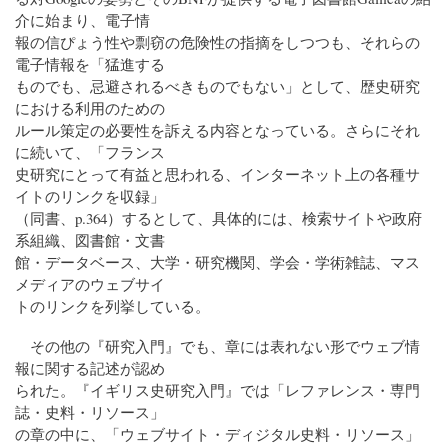
介に始まり、電子情
報の信ぴょう性や剽窃の危険性の指摘をしつつも、それらの
電子情報を「猛進する
ものでも、忌避されるべきものでもない」として、歴史研究
における利用のための
ルール策定の必要性を訴える内容となっている。さらにそれ
に続いて、「フランス
史研究にとって有益と思われる、インターネット上の各種サ
イトのリンクを収録」
（同書、p.364）するとして、具体的には、検索サイトや政府
系組織、図書館・文書
館・データベース、大学・研究機関、学会・学術雑誌、マス
メディアのウェブサイ
トのリンクを列挙している。
その他の『研究入門』でも、章には表れない形でウェブ情
報に関する記述が認め
られた。『イギリス史研究入門』では「レファレンス・専門
誌・史料・リソース」
の章の中に、「ウェブサイト・ディジタル史料・リソース」