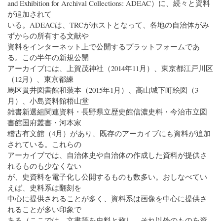
and Exhibition for Archival Collections: ADEAC）に、続々と資料
が追加されて
いる。ADEACは、TRCがホストとなって、各地の自治体がみ
ずからの所有する文献や
資料をインターネット上で公開するプラットフォームであ
る。この半年の新規公開
アーカイブには、上賀茂神社（2014年11月）、東京都江戸川区
（12月）、東京都練
馬区貫井図書館和装本（2015年1月）、高山城下町絵図（3
月）、小島資料館梧山堂
雑書新選組関連資料・長野県立歴史館信濃史料・今治市立図
書館国府叢書・河本家
稽古有文館（4月）があり、既存のアーカイブにも資料が追加
されている。これらの
アーカイブでは、自治体史や自治体の作成した資料が提供さ
れるものも少なくない
が、史資料を電子化し公開するものも数多い。おしなべてい
えば、史料系は翻刻を
中心に提供されることが多く、資料系は画像を中心に提供さ
れることが多い印象で
ある（ここでは、文書等を史料と称し、それ以外のものを資