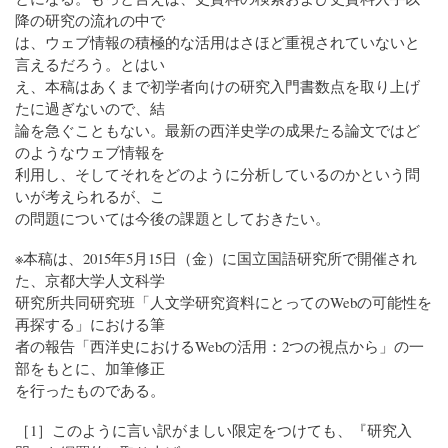
降の研究の流れの中で
は、ウェブ情報の積極的な活用はさほど重視されていないと
言えるだろう。とはい
え、本稿はあくまで初学者向けの研究入門書数点を取り上げ
たに過ぎないので、結
論を急ぐこともない。最新の西洋史学の成果たる論文ではど
のようなウェブ情報を
利用し、そしてそれをどのように分析しているのかという問
いが考えられるが、こ
の問題については今後の課題としておきたい。
※本稿は、2015年5月15日（金）に国立国語研究所で開催され
た、京都大学人文科学
研究所共同研究班「人文学研究資料にとってのWebの可能性を
再探する」における筆
者の報告「西洋史におけるWebの活用：2つの視点から」の一
部をもとに、加筆修正
を行ったものである。
［1］このように言い訳がましい限定をつけても、『研究入