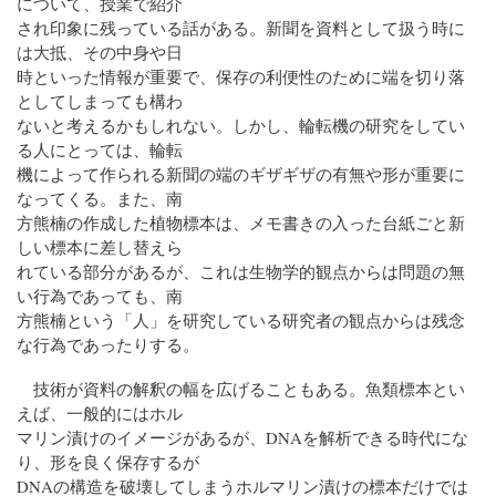
について、授業で紹介
され印象に残っている話がある。新聞を資料として扱う時に
は大抵、その中身や日
時といった情報が重要で、保存の利便性のために端を切り落
としてしまっても構わ
ないと考えるかもしれない。しかし、輪転機の研究をしてい
る人にとっては、輪転
機によって作られる新聞の端のギザギザの有無や形が重要に
なってくる。また、南
方熊楠の作成した植物標本は、メモ書きの入った台紙ごと新
しい標本に差し替えら
れている部分があるが、これは生物学的観点からは問題の無
い行為であっても、南
方熊楠という「人」を研究している研究者の観点からは残念
な行為であったりする。
技術が資料の解釈の幅を広げることもある。魚類標本とい
えば、一般的にはホル
マリン漬けのイメージがあるが、DNAを解析できる時代にな
り、形を良く保存するが
DNAの構造を破壊してしまうホルマリン漬けの標本だけでは