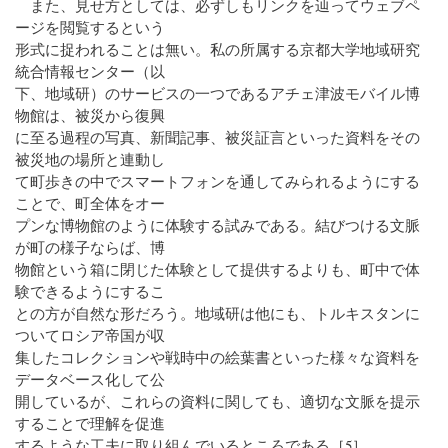
また、見せ方としては、必ずしもリンクを辿ってウェブペ
ージを閲覧するという
形式に捉われることは無い。私の所属する京都大学地域研究
統合情報センター（以
下、地域研）のサービスの一つであるアチェ津波モバイル博
物館は、被災から復興
に至る過程の写真、新聞記事、被災証言といった資料をその
被災地の場所と連動し
て町歩きの中でスマートフォンを通してみられるようにする
ことで、町全体をオー
プンな博物館のように体験する試みである。結びつける文脈
が町の様子ならば、博
物館という箱に閉じた体験として提供するよりも、町中で体
験できるようにするこ
との方が自然な形だろう。地域研は他にも、トルキスタンに
ついてロシア帝国が収
集したコレクションや戦時中の絵葉書といった様々な資料を
データベース化して公
開しているが、これらの資料に関しても、適切な文脈を提示
することで理解を促進
するような工夫に取り組んでいるところである［5］。