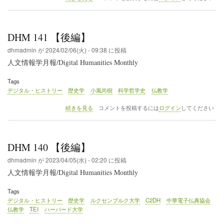
143
【後
編】
の
DHM 141 【後編】
dhmadmin
が
2024/02/06(火) - 09:38
に投稿
人文情報学月報/Digital Humanities Monthly
Tags
デジタル・ヒストリー
歴史学
小風尚樹
科学哲学史
仏教学
DHM
続きを見る
コメントを投稿するには
ログイン
してください
141
【後
編】
の
DHM 140 【後編】
dhmadmin
が
2023/04/05(水) - 02:20
に投稿
人文情報学月報/Digital Humanities Monthly
Tags
デジタル・ヒストリー
歴史学
ルクセンブルク大学
C2DH
中華電子仏典協会
仏教学
TEI
ハーバード大学