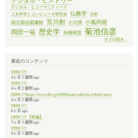
デジタル・ヒストリー
デジタル・ヒューマニティーズ
仏教学
人文科学とコンピュータ研究会
分析
宮川創
小風尚樹
国立国会図書館
小川潤
菊池信彦
歴史学
岡田一祐
永崎研宣
タグの続き...
最近のコンテンツ
DHM 175
4ヶ月 2 週間 ago
DHM 174
4ヶ月 2 週間 ago
DHM 173https://www.dhii.jp/DHM/node/add/article#edit-meta
4ヶ月 2 週間 ago
DHM 117
6ヶ月 ago
DHM 172 【前編】
7ヶ月 3 週間 ago
DHM 171
8ヶ月 3 週間 ago