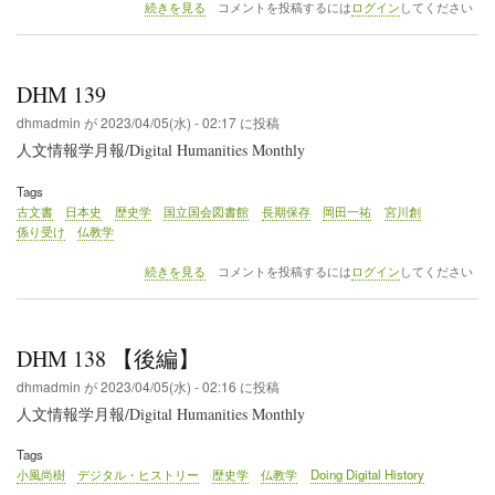
DHM
続きを見る
コメントを投稿するには
ログイン
してください
140
【後
編】
の
DHM 139
dhmadmin
が
2023/04/05(水) - 02:17
に投稿
人文情報学月報/Digital Humanities Monthly
Tags
古文書
日本史
歴史学
国立国会図書館
長期保存
岡田一祐
宮川創
係り受け
仏教学
DHM
続きを見る
コメントを投稿するには
ログイン
してください
139
の
DHM 138 【後編】
dhmadmin
が
2023/04/05(水) - 02:16
に投稿
人文情報学月報/Digital Humanities Monthly
Tags
小風尚樹
デジタル・ヒストリー
歴史学
仏教学
Doing Digital History