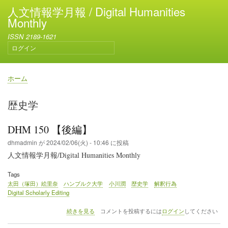
メ
人文情報学月報 / Digital Humanities
イ
Monthly
ン
ISSN 2189-1621
コ
ログイン
ン
ユ
テ
ー
ン
ザ
ホーム
ー
ツ
パ
ア
に
ン
歴史学
カ
移
く
ウ
動
ず
ン
DHM 150 【後編】
ト
dhmadmin
が
2024/02/06(火) - 10:46
に投稿
メ
人文情報学月報/Digital Humanities Monthly
ニ
ュ
Tags
ー
太田（塚田）絵里奈
ハンブルク大学
小川潤
歴史学
解釈行為
Digital Scholarly Editing
DHM
続きを見る
コメントを投稿するには
ログイン
してください
150
【後