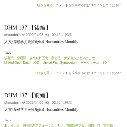
DHM
続きを見る
コメントを投稿するには
ログイン
してください
138
【後
編】
の
DHM 137 【後編】
dhmadmin
が
2023/04/05(水) - 02:13
に投稿
人文情報学月報/Digital Humanities Monthly
Tags
仏教学
小川潤
ヨーロピアナ
歴史学
デジタル・ヒストリー
Linked Open Data
LOD
Linked Past Symposium
データモデル
3D
DHM
続きを見る
コメントを投稿するには
ログイン
してください
137
【後
編】
の
DHM 137 【前編】
dhmadmin
が
2023/04/05(水) - 02:12
に投稿
人文情報学月報/Digital Humanities Monthly
Tags
あいまいさ
情報知識学フォーラム
TEI
情報知識学会
岡田一祐
宮川創