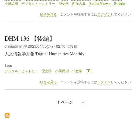
小風尚樹
デジタル・ヒストリー
歴史学
西洋古典
Scaife Viewer
Sefaria
DHM
続きを見る
コメントを投稿するには
ログイン
してください
137
【前
編】
の
DHM 136 【後編】
dhmadmin
が
2023/04/05(水) - 02:10
に投稿
人文情報学月報/Digital Humanities Monthly
Tags
デジタル・ヒストリー
歴史学
小風尚樹
仏教学
TEI
DHM
続きを見る
コメントを投稿するには
ログイン
してください
136
【後
編】
1 ページ
次
››
の
ペ
ペ
ー
ー
ジ
ジ
送
り