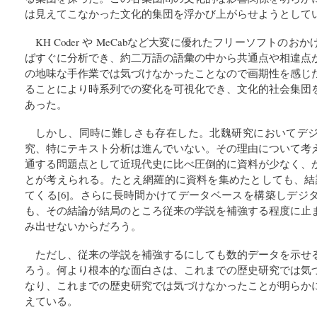
は見えてこなかった文化的集団を浮かび上がらせようとして
KH Coder や MeCabなど大変に優れたフリーソフトの
ばすぐに分析でき、約二万語の語彙の中から共通点や相違点
の地味な手作業では気づけなかったことなので画期性を感じ
ることにより時系列での変化を可視化でき、文化的社会集団
あった。
しかし、同時に難しさも存在した。北魏研究においてデ
究、特にテキスト分析は進んでいない。その理由について考
通する問題点として近現代史に比べ圧倒的に資料が少なく、
とが考えられる。たとえ網羅的に資料を集めたとしても、結
てくる[6]。さらに長時間かけてデータベースを構築しデジ
も、その結論が結局のところ従来の学説を補強する程度に止
み出せないからだろう。
ただし、従来の学説を補強するにしても数的データを示せ
ろう。何より根本的な面白さは、これまでの歴史研究では気
なり、これまでの歴史研究では気づけなかったことが明らか
えている。