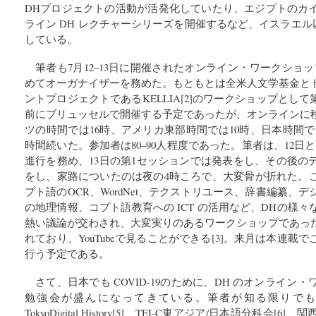
DHプロジェクトの活動が活発化していたり、エジプトのカ
ライン DH レクチャーシリーズを開催するなど、イスラエル
している。
筆者も7月12–13日に開催されたオンライン・ワークショップ Digit
めてオーガナイザーを務めた。もともとは全米人文学基金と
ントプロジェクトであるKELLIA[2]のワークショップとし
前にブリュッセルで開催する予定であったが、オンラインに
ツの時間では16時、アメリカ東部時間では10時、日本時間では
時間続いた。参加者は80–90人程度であった。筆者は、12日
進行を務め、13日の第1セッションでは発表をし、その後の
をし、家路についたのは夜の4時ころで、大変骨が折れた。
プト語のOCR、WordNet、テクストリユース、辞書編纂、
の地理情報、コプト語教育への ICT の活用など、DHの様
熱い議論が交わされ、大変実りのあるワークショップであっ
れており、YouTubeで見ることができる[3]。来月は本連
行う予定である。
さて、日本でも COVID-19のために、DH のオンライ
勉強会が盛んになってきている。筆者が知る限りでも、東
TokyoDigital History[5]、TEI-C東アジア/日本語分科