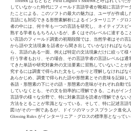
Toolbox はもともと Field Linguist’s Shoeboxと
していなかった時代にフィールド言語学者が靴箱に言語デー
たことによる。このソフトの最大の魅力は、ユーザが作成し
言語にも対応できる形態素解析によるインターリニア・グロ
者の中には、何十年も一つの言語を研究し、ネイティブスピ
熟する学者ももちろんいるが、多くはそのレベルに達するこ
い言語のフィールド調査の初期段階では、当然学者はその言
から語や文法現象を話者から聞き出していかなければなら
ら、言語のある一面、例えば特定の文法現象だけに絞って様
行う学者もおり、その場合、その言語学者の言語レベルは通
てきた単語や研究対象外の文法要素に習熟していないことが
究するには調査で得られた文をしっかりと理解しなければな
あらかじめ、調査で得られた語や形態素とその意味を記録し
各語・形態素の下にその語・形態素の意味がそれぞれ自動で
していなくとも、その文を効率的に理解できる。これがイン
言語学の様々な分野で、特に対象言語を読者が理解できない
方法をとることが常識となっている。そして、特に記述言語
図1がその一例であるが、ドイツのマックスプランク進化人類学
Glossing Rules がインターリニア・グロスの標準形となって