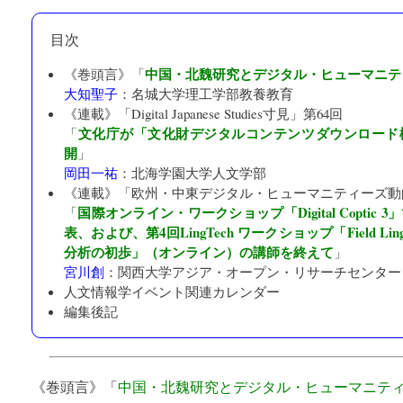
目次
中国・北魏研究とデジタル・ヒューマニテ
《巻頭言》「
大知聖子
：
名城大学理工学部教養教育
《連載》「
Digital Japanese Studies寸見
」第64回
文化庁が「文化財デジタルコンテンツダウンロード
「
開
」
岡田一祐
：
北海学園大学人文学部
《連載》「
欧州・中東デジタル・ヒューマニティーズ動
国際オンライン・ワークショップ「Digital Coptic
「
表、および、第4回LingTech ワークショップ「Field Lingui
分析の初歩」（オンライン）の講師を終えて
」
宮川創
：
関西大学アジア・オープン・リサーチセンター「K
人文情報学イベント関連カレンダー
編集後記
《巻頭言》「
中国・北魏研究とデジタル・ヒューマニテ