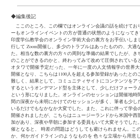
◆編集後記
ここのところ、この欄ではオンライン会議の話を続けてお
ーもオンラインイベントの方が普通の状態のようになってき
印度学仏教学会のオンライン学術大会の裏方をお手伝いしまし
行して Zoom開催し、多少のトラブルはあったものの、大
た。相当な数の裏方の方々の周到な準備の結果でしたが、き
のことができるのかと、終わってみて改めて圧倒されている
オタワで開催予定だった、一年に一度の人文情報学の世界大会
開催となり、こちらは1100人を超える参加登録があったと
難しく、結果として、コミュニティサイトにコンテンツをア
するというオンデマンド型を主体として、少しだけフォーラ
という形になりました。オンラインのセッションは開催地時
間の深夜から未明にかけてのセッションが多く、筆者も少し
いるだけでもなかなか大変でした。また、これに伴って学会
開催されましたが、こちらはニュージーランドから米国中西
加があり、深夜や早朝に参加する委員もいて大変そうでした
催となると、 時差の問題はどうしても避けられません。こ
か、何かガイドラインのようなものを 色々な立場から用意