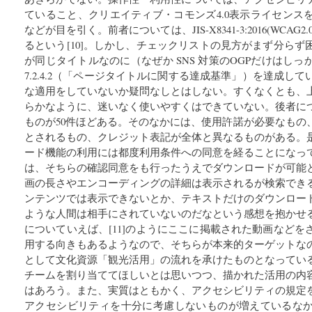
ていること、クリエイティブ・コモンズ4.0表示ライセンス
などが目を引く。前者については、JIS-X8341-3:2016(WCAG
るという[10]。しかし、チェックリストの見方がまず分ら
が同じタイトルなのに（なぜか SNS 対策のOGPだけはし
7.2.4.2（「ページタイトルに関する達成基準」）を達成し
な適用をしていないか疑問なしとはしない。すくなくとも、
らかなように、迷いなく使いやすくはできていない。後者に
ものが50件ほどある。そのなかには、使用許諾が必要なもの
とされるもの、クレジット表記が全体と異なるものがある。
ード機能の利用には都度利用条件への同意を経ることになっ
は、そちらの確認同意をも行ったうえでダウンロードが可能
画の長さやエンコーディングの詳細は表示されるが検索でき
ンテンツでは表示できないとか、テキストだけのダウンロー
ような人間は相手にされていないのだなという感想を抱かせ
についていえば、[11]のようにここに掲載された動画など
用する向きもあるようなので、そちらが本来的ターゲットな
として文化資源「観光活用」の流れを承けたものとなってい
チームを割り当ててほしいとは思いつつ、描かれた活用の内
はあろう。また、実質はともかく、アクセシビリティの規定
アクセシビリティを十分に考慮しないものが増えているな