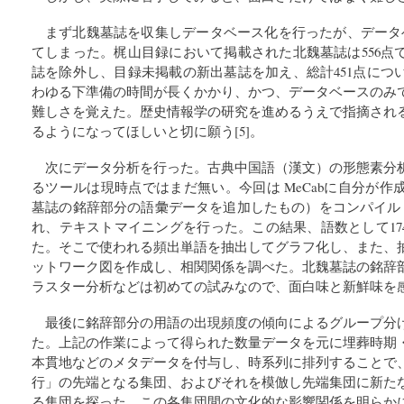
まず北魏墓誌を収集しデータベース化を行ったが、データ
てしまった。梶山目録において掲載された北魏墓誌は556点
誌を除外し、目録未掲載の新出墓誌を加え、総計451点につ
わゆる下準備の時間が長くかかり、かつ、データベースのみ
難しさを覚えた。歴史情報学の研究を進めるうえで指摘され
るようになってほしいと切に願う[5]。
次にデータ分析を行った。古典中国語（漢文）の形態素分
るツールは現時点ではまだ無い。今回は MeCabに自分が
墓誌の銘辞部分の語彙データを追加したもの）をコンパイルし、MeC
れ、テキストマイニングを行った。この結果、語数として17
た。そこで使われる頻出単語を抽出してグラフ化し、また、
ットワーク図を作成し、相関関係を調べた。北魏墓誌の銘辞
ラスター分析などは初めての試みなので、面白味と新鮮味を
最後に銘辞部分の用語の出現頻度の傾向によるグループ分
た。上記の作業によって得られた数量データを元に埋葬時期
本貫地などのメタデータを付与し、時系列に排列することで
行」の先端となる集団、およびそれを模倣し先端集団に新た
る集団を探った。この各集団間の文化的な影響関係を明らか