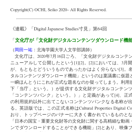
Copyright(C) OCHI, Seiko 2020– All Rights Reserved.
《連載》「
Digital Japanese Studies寸見
」第64回
文化庁が「文化財デジタルコンテンツダウンロード機
「
（
岡田一祐
：
北海学園大学人文学部講師
）
文化庁は、2020年7月16日ごろ、「文化財デジタルコン
ニューアルして公開したという[1][2]。[2]においては、
が、もともとどういうものであったかはよく分らない[3]。
タルコンテンツダウンロード機能」というのは稟議書に仮題
一瞬ほんとうにこれが正式な題名なのか疑ってしまう。利用
下「当庁」という。）が提供する文化財デジタルコンテン
「コンテンツバンク」という。）」と定義があって[4]、正
の利用規約以外に出てこないコンテンツバンクなる名称が
る。英語版では、この正式名称はCultural Properties Digital Cont
おり、トップページのバナーに大きく書かれているものと
「日本の国宝・重要文化財等の文化財に関する高精細な動画
ンでダウンロードすることができる機能」[2]とあり、映像プ