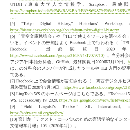
UTDH /東京大学人文情報学、Scrapbox、最終閲
https://scrapbox.io/utdh/%E4%BA%BA%E6%96%87%E6%83%
…
。
[5] “Tokyo Digital History,” Historians’ Workshop,
https://historiansworkshop.org/about/about-tokyo-digital-history/
.
[6] 「青空文庫勉強会」や「TEI で使えるツールを調べる
いる。イベントの告知はよく Facebook 上で行われる（「TE
Facebook、最終閲覧日202
https://www.facebook.com/groups/2165074817079710
）。当分科会の 
アジア/日本語分科会」GitHub、最終閲覧日2020年7月19日、
h
はこの分科会のメンバーが作成したツールや TEI 入門の
である。
[7] Facebook 上で会合情報が告知される（「関西デジタルヒス
最終閲覧日2020年7月19日、
https://www.facebook.com/groups/21
[8] LingTech WS のホームページはこちらである。“Technical WS for 
WS, accessedJuly 19, 2020,
https://sites.google.com/view/fieldwork
[9] “Field Linguist’s Toolbox,” SIL International,
https://software.sil.org/toolbox/
.
[10] 宮川創「テクスト・コーパスのための言語学的なイン
文情報学月報』103（2020年2月）。