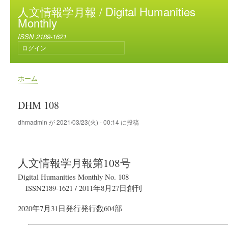
メ
人文情報学月報 / Digital Humanities
イ
Monthly
ン
ISSN 2189-1621
コ
ログイン
ン
ユ
テ
ー
ン
ザ
ホーム
ー
ツ
パ
ア
に
ン
DHM 108
カ
移
く
ウ
動
ず
dhmadmin
が
2021/03/23(火) - 00:14
に投稿
ン
ト
メ
ニ
人文情報学月報
第108号
ュ
ー
Digital Humanities Monthly No. 108
ISSN2189-1621
/
2011年8月27日
創刊
2020年7月31日
発行
発行数604部