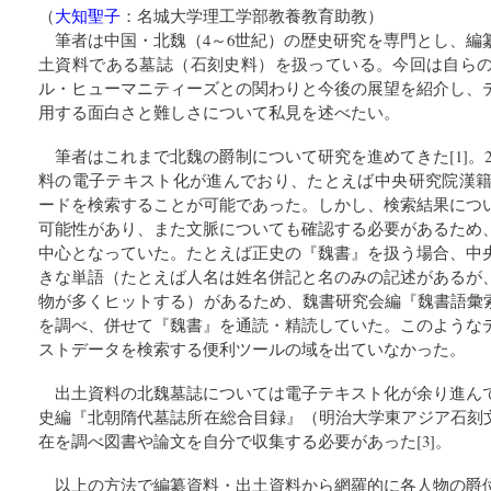
（
大知聖子
：
名城大学理工学部教養教育助教
）
筆者は中国・北魏（4～6世紀）の歴史研究を専門とし、編
土資料である墓誌（石刻史料）を扱っている。今回は自ら
ル・ヒューマニティーズとの関わりと今後の展望を紹介し、
用する面白さと難しさについて私見を述べたい。
筆者はこれまで北魏の爵制について研究を進めてきた[1]。2
料の電子テキスト化が進んでおり、たとえば中央研究院漢籍電
ードを検索することが可能であった。しかし、検索結果につ
可能性があり、また文脈についても確認する必要があるため
中心となっていた。たとえば正史の『魏書』を扱う場合、中
きな単語（たとえば人名は姓名併記と名のみの記述があるが
物が多くヒットする）があるため、魏書研究会編『魏書語彙索
を調べ、併せて『魏書』を通読・精読していた。このような
ストデータを検索する便利ツールの域を出ていなかった。
出土資料の北魏墓誌については電子テキスト化が余り進ん
史編『北朝隋代墓誌所在総合目録』（明治大学東アジア石刻文
在を調べ図書や論文を自分で収集する必要があった[3]。
以上の方法で編纂資料・出土資料から網羅的に各人物の爵