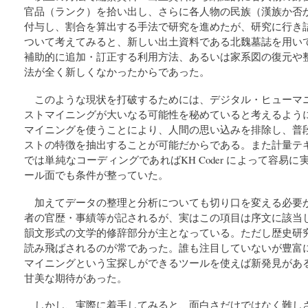
官品（ランク）を拾い出し、さらに各人物の民族（漢族か否
付与し、割合を算出する手法で研究を進めたが、研究に行き
ついて考えてみると、新しい出土資料である北魏墓誌を用い
補助的に追加・訂正する利用方法、あるいは家系図の復元や
法が全く新しくなかったからであった。
このような現状を打破するためには、デジタル・ヒューマ
ストマイニングが大いなる可能性を秘めていると考えるよう
マイニングを使うことにより、人間の思い込みを排除し、普
ストの特徴を抽出することが可能だからである。また計量テ
では単純なコーディングであればKH Coder によって容易に
ール面でも条件が整っていた。
加えてデータの整理と分析についても切り口を変える必要
者の官歴・事績等が記されるが、実はこの項目は序文に該当
韻文形式の文学的修辞部分が主となっている。ただし歴史研
読み飛ばされるのが常であった。誰も注目していないが豊富
マイニングという宝探しができるツールを使えば新発見があ
甘美な期待があった。
しかし、実際に着手してみると、面白さだけではなく難し