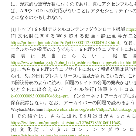
に、形式的な遵守が目に付くのであり、真にアクセシブルな
ば、APIや LOD への対応がないことはアクセシビリティ
とになるのかもしれない。
[1] トップ | 文化財デジタルコンテンツダウンロード機能
https
[2] 文化財に関する380を超える動画・静止画等が二次
https://prtimes.jp/main/html/rd/p/000000112.000047048.html
。なお、
ークルからの発表のようであり、文化庁のウェブサイトにお
発表は見当たらない。報道発
https://www.bunka.go.jp/koho_hodo_oshirase/hodohappyo/index.html
[3] こちらも文化庁のウェブサイトにおいて報道発表は見当
らは、5月29日付プレスリリースに言及がされているが、こ
の開設発表のように読め、問題のサイトの公開の発表かはい
史と文化に出会えるバーチャル旅行| 時事ドットコ
k=000000093.000047048&g=prt
。インターネットアーカイブにお
保存記録はない。なお、アーカイバーの問題で読めるよう
WaybackMachine
https://web.archive.org/web/*/https://cb.bunka.go.j
トでの紹介は、さらに遅れて6月26日がもっとも
https://twitter.com/prmagbunka/status/1276437856186011648
。
[4] 文化財デジタルコンテンツダウン
https://cb.bunka.go.jp/ja/pages/terms-of-use
。