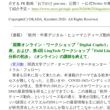
介する PR 動画「おでかけ jam-mu」公開！ ～公式Twitte
て紹介予定～
https://www.exest.jp/single-post/2020/06/25/dogado
Copyright(C) OKADA, Kazuhiro 2020– All Rights Reserved.
《連載》「
欧州・中東デジタル・ヒューマニティーズ動
国際オンライン・ワークショップ「Digital Copti
「
表、および、第4回 LingTech ワークショップ「Field Lingu
分析の初歩」（オンライン）の講師を終えて
」
（
宮川創
：
関西大学アジア・オープン・リサーチセンター「K
トラル・フェロー
）
筆者も日本に戻って来たため、本連載のテーマである欧米や
セスが難しくなった、と思いきや、COVID-19のパンデミ
ベントが増え、世界中の DHカンファレンスやワークショ
DHの最新情報を得ることができている。この連載は「欧州
ティーズ動向」というシリーズ名の通り、筆者が活動してき
ッパ諸国とイスラエルのDHシーンの最新情報を主に紹介し
が研究滞在したイスラエルしか取り上げてこなかったが、