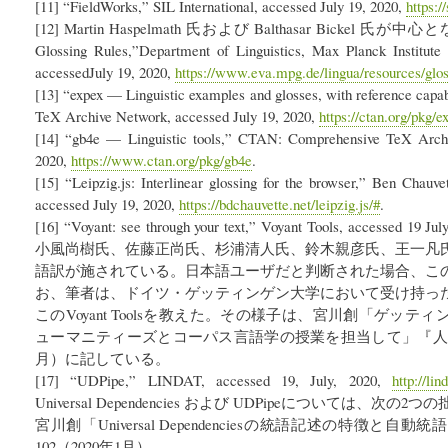
[11] “FieldWorks,” SIL International, accessed July 19, 2020,
https:/
[12] Martin Haspelmath 氏および Balthasar Bickel 氏
Glossing Rules,”Department of Linguistics, Max Planck Institute 
accessedJuly 19, 2020,
https://www.eva.mpg.de/lingua/resources/glos
[13] “expex — Linguistic examples and glosses, with reference cap
TeX Archive Network, accessed July 19, 2020,
https://ctan.org/pkg/
[14] “gb4e — Linguistic tools,” CTAN: Comprehensive TeX Archi
2020,
https://www.ctan.org/pkg/gb4e
.
[15] “Leipzig.js: Interlinear glossing for the browser,” Ben Chauve
accessed July 19, 2020,
https://bdchauvette.net/leipzig.js/#
.
[16] “Voyant: see through your text,” Voyant Tools, accessed 19 Jul
小風尚樹氏、佐藤正尚氏、杉浦清人氏、鈴木親彦氏、王一凡
語訳が施されている。日本語ユーザだと判断された場合、こ
お、筆者は、ドイツ・ゲッティンゲン大学において受け持っ
このVoyant Toolsを教えた。その様子は、宮川創「ゲッ
ューマニティーズとコーパス言語学の授業を担当して」『人文情
月）に記している。
[17] “UDPipe,” LINDAT, accessed 19, July, 2020,
http://li
Universal Dependencies および UDPipeについては、次の
宮川創「Universal Dependenciesの統語記述の特徴と
102（2020年1月）。