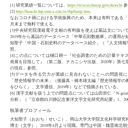
[1] 研究業績一覧については、
https://researchmap.jp/seikoochi
参
[2]
http://hanchi.ihp.sinica.edu.tw/ihp/hanji.htm
.
なおコロナ禍における学術振興のため、本来は有料である「授
月末まで無料で使える。
[3]中央研究院漢籍電子文献の有料版を使えば墓誌文につい
2019年から墓誌のデータベース「中華石刻数拠庫」の運用
知聖子「中国・石刻史料のデータベース紹介」（『人文情報学月報
照。
[4]この点については樋口耕一『社会調査のための計量テキ
発展を目指して』（第二版、ナカニシヤ出版、2020年）第
の現在」参照。
[5]データを作る労力が業績に見合わないことへの問題視
「歴史情報学の未来」（後藤真・橋本雄太編『歴史情報学の
をひらく』、文学通信、2019年）などで指摘されている。
[6] 漢字文献を扱う上での問題点については山田崇仁「N-g
分析」（『立命館白川静記念東洋文字文化研究所紀要』1、20
執筆者プロフィール
大知聖子（おおち・せいこ）。岡山大学大学院文化科学研究
博士（文学）。2018年4月より現職。専門は中国・魏晋南北朝