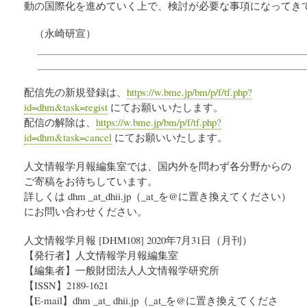
動の国際化を進めていく上で、検討が必要な事項になってき
（永崎研宣）
配信先の新規登録は、
https://w.bme.jp/bm/p/f/tf.php?
id=dhm&task=regist
にてお願いいたします。
配信の解除は、
https://w.bme.jp/bm/p/f/tf.php?
id=dhm&task=cancel
にてお願いいたします。
人文情報学月報編集室では、国内外を問わず各分野からの
ご寄稿をお待ちしています。
詳しくは dhm _at_dhii.jp（_at_を@に置き換えてください）
にお問い合わせください。
人文情報学月報 [DHM108] 2020年7月31日（月刊）
【発行者】人文情報学月報編集室
【編集者】一般財団法人人文情報学研究所
【ISSN】2189-1621
【E-mail】dhm _at_ dhii.jp（_at_を@に置き換えてくださ