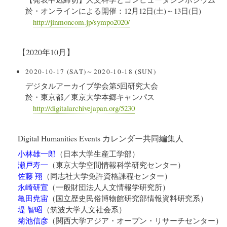
於・オンラインによる開催：12月12日(土)～13日(日)
http://jinmoncom.jp/sympo2020/
【2020年10月】
2020-10-17 (SAT)～2020-10-18 (SUN)
デジタルアーカイブ学会第5回研究大会
於・東京都／東京大学本郷キャンパス
http://digitalarchivejapan.org/5230
Digital Humanities Events カレンダー共同編集人
小林雄一郎
（
日本大学生産工学部
）
瀬戸寿一
（
東京大学空間情報科学研究センター
）
佐藤 翔
（
同志社大学免許資格課程センター
）
永崎研宣
（
一般財団法人人文情報学研究所
）
亀田尭宙
（
国立歴史民俗博物館研究部情報資料研究系
）
堤 智昭
（
筑波大学人文社会系
）
菊池信彦
（
関西大学アジア・オープン・リサーチセンター
）