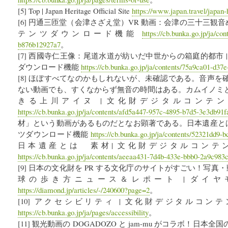
[5] Top | Japan Heritage Official Site
https://www.japan.travel/japan-
[6] 円通三匝堂（会津さざえ堂）VR 動画：会津の三十三観音
テンツダウンロード機能
https://cb.bunka.go.jp/ja/co
b876b12927a7
。
[7] 西國寺仁王像：尾道水道が紡いだ中世からの箱庭的都市 
ダウンロード機能
https://cb.bunka.go.jp/ja/contents/75a9ca01-d3
[8] ほぼすべてなのかもしれないが、未確認である。音声
ない動画でも、すくなからず無音の時間はある。カムイノミ
きる上川アイヌ | 文化財デジタルコンテ
https://cb.bunka.go.jp/ja/contents/afd5a447-957c-4895-b7d5-3e3db91
材」という動画があるものだとなお顕著である。日本遺産とは
ツダウンロード機能
https://cb.bunka.go.jp/ja/contents/52321dd9
日本遺産とは 素材| 文化財デジタルコンテ
https://cb.bunka.go.jp/ja/contents/aeeaa431-7d4b-433e-bbb0-2a9c983
[9] 日本の文化財を PR する文化庁のサイトがすごい！写真・動
球の歩き方ニュース＆レポート | ダイ
https://diamond.jp/articles/-/240600?page=2
。
[10] アクセシビリティ | 文化財デジタルコ
https://cb.bunka.go.jp/ja/pages/accessibility
。
[11] 観光動画の DOGADOZO と jam-mu がコラボ！日