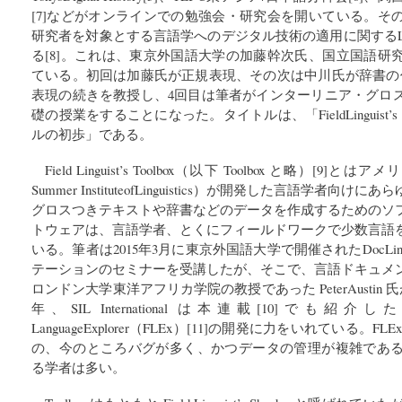
[7]などがオンラインでの勉強会・研究会を開いている。そ
研究者を対象とする言語学へのデジタル技術の適用に関するLin
る[8]。これは、東京外国語大学の加藤幹次氏、国立国語研
ている。初回は加藤氏が正規表現、その次は中川氏が辞書の
表現の続きを教授し、4回目は筆者がインターリニア・グロ
礎の授業をすることになった。タイトルは、「FieldLinguist’s 
ルの初歩」である。
Field Linguist’s Toolbox（以下 Toolbox と略）[9]とはアメリ
Summer InstituteofLinguistics）が開発した言語学者
グロスつきテキストや辞書などのデータを作成するためのソ
トウェアは、言語学者、とくにフィールドワークで少数言語
いる。筆者は2015年3月に東京外国語大学で開催されたDocLin
テーションのセミナーを受講したが、そこで、言語ドキュメ
ロンドン大学東洋アフリカ学院の教授であった PeterAustin 氏が
年、SIL International は本連載[10]でも紹介した
LanguageExplorer（FLEx）[11]の開発に力をいれている
の、今のところバグが多く、かつデータの管理が複雑であるため
る学者は多い。