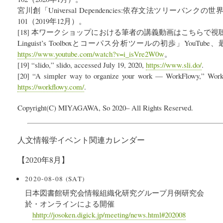
宮川創「Universal Dependencies:依存文法ツリーバ
101（2019年12月）。
[18] 本ワークショップにおける筆者の講義動画はこちらで視聴
Linguist’s Toolboxとコーパス分析ツールの初歩」YouTub
https://www.youtube.com/watch?v=i_isVre2W0w
。
[19] “slido,” slido, accessed July 19, 2020,
https://www.sli.do/
.
[20] “A simpler way to organize your work — WorkFlowy,” WorkF
https://workflowy.com/
.
Copyright(C) MIYAGAWA, So 2020– All Rights Reserved.
人文情報学イベント関連カレンダー
【2020年8月】
2020-08-08 (SAT)
日本図書館研究会情報組織化研究グループ月例研究会
於・オンラインによる開催
hhttp://josoken.digick.jp/meeting/news.html#202008