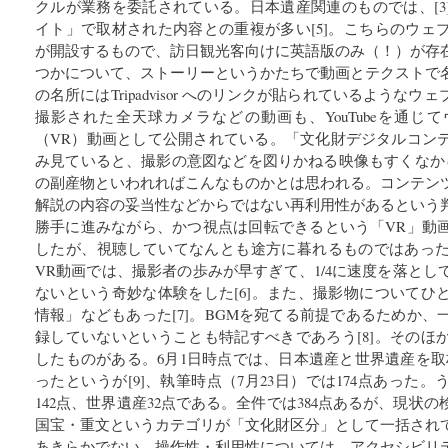
クルが業務を委託されている。日本遺産関連のものでは、[3
イト」で取材された内容との重複が多い[5]。こちらのウェ
が開設するもので、訪日観光客向けに英語版のみ（！）が存
つかについて、ストーリーというかたちで動画とテクストで
の名所にはTripadvisor へのリンクが貼られているような
撮影された全天球カメラなどの動画も、YouTubeを通じ
（VR）動画として公開されている。「文化財デジタルコン
み見ていると、撮影の意図などを図りかねる映像もすくなか
の副産物といわれればこんなものかとは思われる。コンテン
解説の内容の妥当性などからではない再利用性があるという
勝手に進みながら、かつ視点は回転できるという「VR」動
したが、視聴していてなんとも途方に暮れるものではあっ
VR動画では、撮影者の歩みが早すぎて、1/4に速度を落と
ないという奇妙な体験をした[6]。また、撮影物についてひ
情報」などもあった[7]。BGMを宛てる前提であるためか
録していないということも特記すべきであろう[8]。そのほ
したものがある。6月1日時点では、日本遺産と世界遺産を取
ったというが[9]、執筆時点（7月23日）では174点あった
142点、世界遺産32点である。全件では384点あるが、現状
国宝・重文というカテゴリが「文化財区分」として一括され
あきらかでない。操作性・利用性については、アクセシビリ