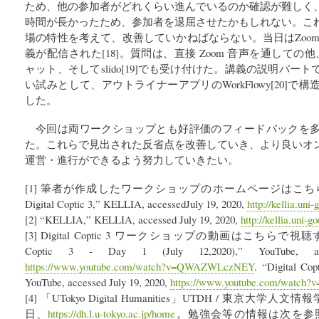
ため、他の参加者がどれくらい進んでいるのか確認が難しく
時間が長かったため、参加者を退屈させたかもしれない。こ
場の特性を考えて、改善していかねばならない。当日はZoom とともに
義が配信された[18]。質問は、直接 Zoom 音声を通しての他、Zoom
ャット、そしてslido[19]でも受け付けた。講義の説明パ
い試みとして、アウトライナーアプリのWorkFlowy[20]
した。
今回は両ワークショップとも好評価のフィードバックを
た。これらで見出された反省点を改善していき、より良いオ
運営・進行ができるよう努力していきたい。
[1] 筆者が作成したワークショップのホームページはこちらである。
Digital Coptic 3,” KELLIA, accessedJuly 19, 2020,
http://kellia.uni-
[2] “KELLIA,” KELLIA, accessed July 19, 2020,
http://kellia.uni-g
[3] Digital Coptic 3 ワークショップの動画はこちらで視
Coptic 3 - Day 1 (July 12,2020),” YouTube, ac
https://www.youtube.com/watch?v=QWAZWLczNEY
. “Digital Cop
YouTube, accessed July 19, 2020,
https://www.youtube.com/watch
[4] 「UTokyo Digital Humanities」UTDH / 東京大学
日、
https://dh.l.u-tokyo.ac.jp/home
。勉強会等の情報は次を参