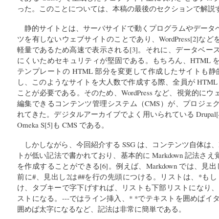
った。このことについては、本稿の最後のセクションで解説
静的サイトとは、サーバサイドで動くプログラムやデータ
ツを有しないウェブサイトのことであり、WordPress[2]
軽量であるため高速で表示される[3]。それに、データベー
にくいためセキュリティが堅固である。もちろん、HTML 
テンプレートの HTML 部分を変更して作成したサイトも
し、このようなサイトを大人数で作成する際、全員が HTML 
ことが必要である。そのため、WordPress など、視覚的
編集できるコンテンツ管理システム（CMS）が、プロジェ
れてきた。デジタルアーカイブでよく用いられている Drupal[4]や O
Omeka S[5]も CMS である。
しかしながら、今回紹介する SSG は、コンテンツ自体は、Ma
トが低い記法で書かれており、基本的に Markdown 記法
を作成することができる[6]。例えば、Markdown では、
前に#、見出し2は##を行の先頭につける。リストは、*も
け、タブキーで字下げすれば、リストも下部リストになり、
ストになる。---ではライン挿入、* *でテキストを囲めばイタ
囲めば太字になるなど、記法は非常に簡単である。