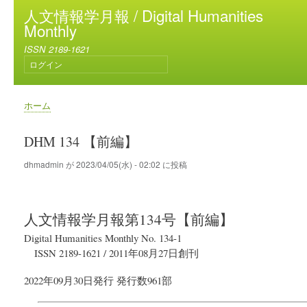
メ
人文情報学月報 / Digital Humanities
イ
Monthly
ン
ISSN 2189-1621
コ
ログイン
ン
ユ
テ
ー
ン
ザ
ホーム
ー
ツ
パ
ア
に
ン
DHM 134 【前編】
カ
移
く
ウ
動
ず
dhmadmin
が
2023/04/05(水) - 02:02
に投稿
ン
ト
メ
ニ
人文情報学月報
第134号【前編】
ュ
ー
Digital Humanities Monthly No. 134-1
ISSN 2189-1621
/
2011年08月27日
創刊
2022年09月30日
発行
発行数961部