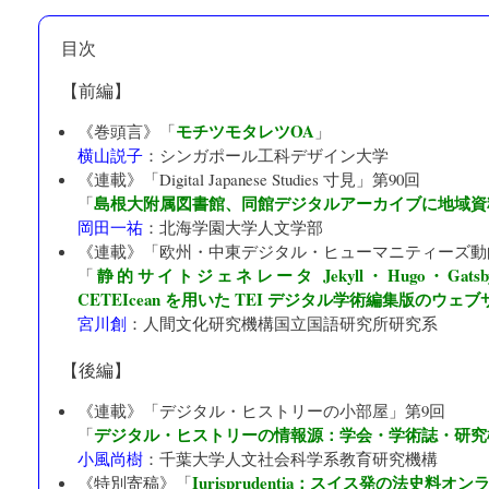
目次
【前編】
モチツモタレツOA
《巻頭言》「
」
横山説子
：
シンガポール工科デザイン大学
《連載》「
Digital Japanese Studies 寸見
」第90回
島根大附属図書館、同館デジタルアーカイブに地域資
「
岡田一祐
：
北海学園大学人文学部
《連載》「
欧州・中東デジタル・ヒューマニティーズ動
静的サイトジェネレータ Jekyll・Hugo・Gatsb
「
CETEIcean を用いた TEI デジタル学術編集版のウェ
宮川創
：
人間文化研究機構国立国語研究所研究系
【後編】
《連載》「
デジタル・ヒストリーの小部屋
」第9回
デジタル・ヒストリーの情報源：学会・学術誌・研究
「
小風尚樹
：
千葉大学人文社会科学系教育研究機構
Iurisprudentia：スイス発の法史
《特別寄稿》「