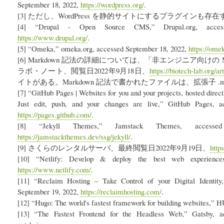
September 18, 2022,
https://wordpress.org/
.
[3] ただし、WordPress を静的サイトにするプラグインも存
[4] “Drupal - Open Source CMS,” Drupal.org, acces
https://www.drupal.org/
.
[5] “Omeka,” omeka.org, accessed September 18, 2022,
https://ome
[6] Markdown 記法の詳細については、「非エンジニア向けの Mar
ラボ・ノート、閲覧日2022年9月18日、
https://biotech-lab.org/ar
イトがある。Markdown 記法で書かれたファイルは、拡張子 .
[7] “GitHub Pages | Websites for you and your projects, hosted direc
Just edit, push, and your changes are live,” GitHub Pages, 
https://pages.github.com/
.
[8] “Jekyll Themes,” Jamstack Themes, accesse
https://jamstackthemes.dev/ssg/jekyll/
.
[9] さくらのレンタルサーバ、最終閲覧日2022年9月19日、
http
[10] “Netlify: Develop & deploy the best web experiences
https://www.netlify.com/
.
[11] “Reclaim Hosting – Take Control of your Digital Identity
September 19, 2022,
https://reclaimhosting.com/
.
[12] “Hugo: The world's fastest framework for building websites,”
[13] “The Fastest Frontend for the Headless Web,” Gatsby, a