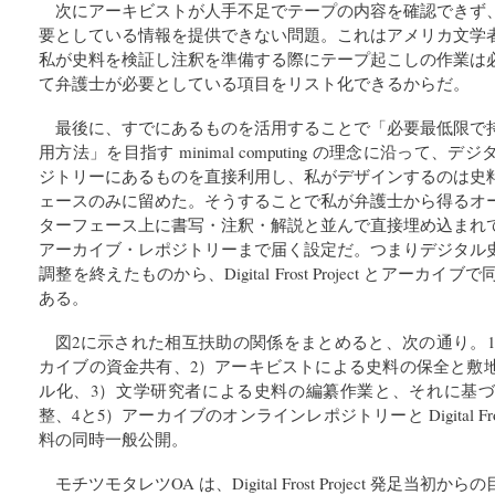
次にアーキビストが人手不足でテープの内容を確認できず
要としている情報を提供できない問題。これはアメリカ文学
私が史料を検証し注釈を準備する際にテープ起こしの作業は
て弁護士が必要としている項目をリスト化できるからだ。
最後に、すでにあるものを活用することで「必要最低限で
用方法」を目指す minimal computing の理念に沿って
ジトリーにあるものを直接利用し、私がデザインするのは史
ェースのみに留めた。そうすることで私が弁護士から得るオ
ターフェース上に書写・注釈・解説と並んで直接埋め込まれ
アーカイブ・レポジトリーまで届く設定だ。つまりデジタル
調整を終えたものから、Digital Frost Project とアー
ある。
図2に示された相互扶助の関係をまとめると、次の通り。1）Digital 
カイブの資金共有、2）アーキビストによる史料の保全と敷
ル化、3）文学研究者による史料の編纂作業と、それに基
整、4と5）アーカイブのオンラインレポジトリーと Digital Fros
料の同時一般公開。
モチツモタレツOA は、Digital Frost Project 発足