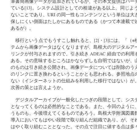
筆書簡画像データが追加されているが、その本文提供はバー
ている[13]。システム設計としての相違がある以上、同じ
ないことであり、URI の同一性もコンテンツという単位は
保しにくい側面はたしかにあるものである（かつて本連載で
あるが）。
移行という点でもうすこし触れると、[2]・[3]には、「（※移
テムから画像データはなくなりますが、島根大のデジタルア
リンクが付与されますので、引き続き ADEAC 経由での利
ある。その意味するところはかならずしも自明ではないが、
のものは引き続き公開され、画像データについては削除のう
のリンクに置き換わるということかとも思われる。参照地点
ない（インターネットの仕組みを利用した移行ではない）が
次善の策とは言えようか。
デジタルアーカイブが一般化したつぎの段階として、シス
となってくるのは必然的なことである。また、今回のように
うものも、今後増えてくるものであろう。島根大学附属図書
導入においてもはやい段階で取り組んだ組織であり、が、そ
はやく取り組むこととなった。その点で注目に値する点は多