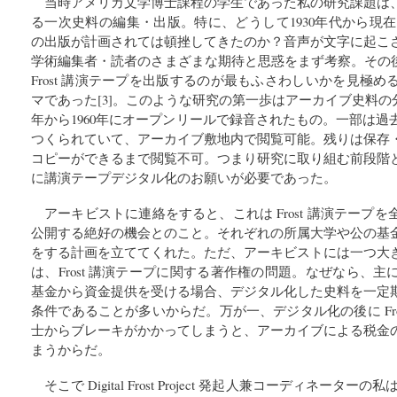
当時アメリカ文学博士課程の学生であった私の研究課題は
る一次史料の編集・出版。特に、どうして1930年代から現在に
の出版が計画されては頓挫してきたのか？音声が文字に起こ
学術編集者・読者のさまざまな期待と思惑をまず考察。その後
Frost 講演テープを出版するのが最もふさわしいかを見極
マであった[3]。このような研究の第一歩はアーカイブ史料の分
年から1960年にオープンリールで録音されたもの。一部は
つくられていて、アーカイブ敷地内で閲覧可能。残りは保存
コピーができるまで閲覧不可。つまり研究に取り組む前段階
に講演テープデジタル化のお願いが必要であった。
アーキビストに連絡をすると、これは Frost 講演テープ
公開する絶好の機会とのこと。それぞれの所属大学や公の基
をする計画を立ててくれた。ただ、アーキビストには一つ大
は、Frost 講演テープに関する著作権の問題。なぜなら、
基金から資金提供を受ける場合、デジタル化した史料を一定
条件であることが多いからだ。万が一、デジタル化の後に Fro
士からブレーキがかかってしまうと、アーカイブによる税金
まうからだ。
そこで Digital Frost Project 発起人兼コーディネーター