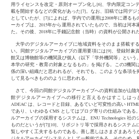
用ライセンスを改定・原則オープン化し[6]、学内限定コン
載を開始するなどの変化があった[7]。なお、旧稿では同デジタ
としていたが、[7]によれば、学内での運用は2008年に遡る
ーカイブは、2015年から運用されていたもので、当初は河
た。その後、2018年に手錢記念館（当時）の資料が公開された
大学のデジタルアーカイブに地域資料をそのまま搭載す
い。同館デジタルアーカイブの運用要項には[9]、登録対象
館又は博物館等の機関及び個人（以下「学外機関等」という
本学の研究・教育の対象となるもの」を掲げる。この2機関
係の深い組織だと思われるが、それでも、このような条項を
して見るべきもののように思われる。
さて、今回の同館デジタルアーカイブへの資料追加が山陰
館デジタルアーカイブへの移行と言えるかはすこしはっ
ADEAC は、レコードと目録、あるていど可変性の高い HT
であり、いわゆる CMS としてはブログ寄りの仕組みであ
ルアーカイブの採用するシステムは、ENU Technologies
ものだというが[7][10]、リポジトリ等で採用されるシステ
覧しやすく工夫するものである。善し悪しはさまざまあろう
ジタルアーカイブシステムとして一般的である。そのため、