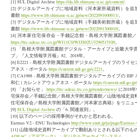
[1] SUL Digital Archive
https://da.lib.shimane-u.ac.jp/content/
.
[2] デジタルアーカイブに地域資料（河本家所蔵資料）を追加
書館
https://www.lib.shimane-u.ac.jp/new/2022091600011/
。
[3] デジタルアーカイブに地域資料（手錢美術館所蔵）を追加
書館
https://www.lib.shimane-u.ac.jp/new/2022091300010/
。
[4] 河本家住宅保存会・手錢記念館・島根大学附属図書館
https://trc-adeac.trc.co.jp/WJ11C0/WJJS02U/3290515100
。
[5] 「島根大学附属図書館デジタル・アーカイブと近畿大
ブ」『人文情報学月報』82、2018年。
[6] E2221 - 島根大学附属図書館デジタルアーカイブのライ
アネス・ポータル
https://current.ndl.go.jp/e2221
。
[7] CA1988 - 島根大学附属図書館デジタルアーカイブの IIIF Authen
和仁 | カレントアウェアネス・ポータル
https://current.ndl.go.jp
[8] 「お知らせ」
https://trc-adeac.trc.co.jp/render/news/
に2018
宅保存会／手錢記念館／島根大学附属図書館／山陰地域史資
住宅保存会／島根大学附属図書館／河本家古典籍）をリニュ
[9]
SUL Digital Archive
の「6. 関連規則」。
[10] 以下のページの採用事例がそれかと思われる。
Earmas V2 - ENU Technologies
http://www.enut.jp/ja/page/Earmas-
[11] 山陰地域史資料アーカイブで翻刻ありとされる以下のも
ADEAC（アデアック）：デジタルアーカイブシステム