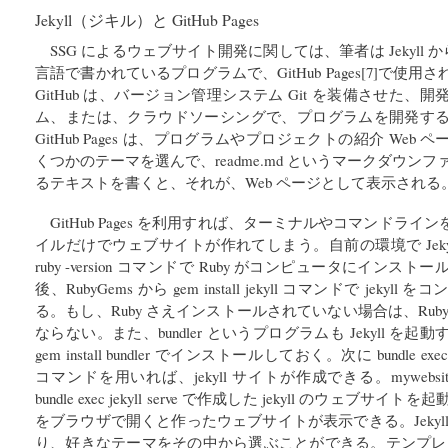
Jekyll（ジキル）と GitHub Pages
SSG によるウェブサイト開発に関しては、筆者は Jekyll から入
言語で書かれているプログラムで、GitHub Pages[7]で使
GitHub は、バージョン管理システム Git を装備させた
ム、または、クラウドソーシングで、プログラムを開発す
GitHub Pages は、プログラムやプロジェクトの紹介 We
くつかのテーマを選んで、readme.md というマークダウンファ
るテキストを書くと、それが、Web ページとして表示される
GitHub Pages を利用すれば、ターミナルやコマンドラ
イルだけでウェブサイトが作れてしまう。自前の環境で Jeky
ruby -version コマンドで Ruby がコンピュータにイン
後、RubyGems から gem install jekyll コマンドで je
る。もし、Ruby さえインストールされていない場合は、Ru
ならない。また、bundler というプログラムも Jekyll 
gem install bundler でインストールしておく。次に bundle exec j
コマンドを用いれば、jekyll サイトが作成できる。mywebs
bundle exec jekyll serve で作成した jekyll のウェブサイト
をブラウザで開くと作ったウェブサイトが表示できる。Jekyl
り、好きなテーマをその中から選ぶことができる。テンプレートは、Ja