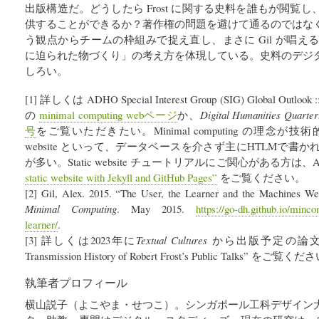
出版構造だ。どうしたら Frost に関する史料を誰もが閲覧
供することができるか？著作権の問題を避けて通るのではな
う観点からチームの枠組みで捉え直し、まさに Gil が唱える minim
に迫られた物づくり」の考え方を体現している。史料のデジ
しろい。
[1] 詳しくは ADHO Special Interest Group (SIG) Global Outlook ::
の
minimal computing webページ
か、
Digital Humanities Quarter
号
をご覧いただきたい。Minimal computing の理念が技
website といって、データベースを介さず主にHTLMで
が多い。Static website チュートリアルにご関心がある方は、Amand
static website with Jekyll and GitHub Pages”
をご覧ください。
[2] Gil, Alex. 2015. “The User, the Learner and the Machines 
Minimal Computing
. May 2015.
https://go-dh.github.io/minc
learner/
.
[3] 詳しくは2023年に
Textual Cultures
から出版予定の論文 “The 
Transmission History of Robert Frost’s Public Talks” をご覧く
執筆者プロフィール
横山説子（よこやま・せつこ）。シンガポール工科デザイン