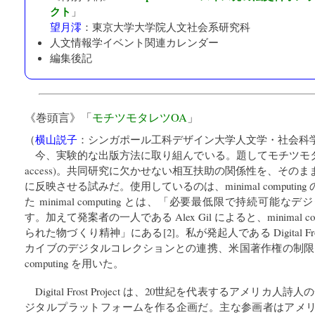
クト
」
望月澪
：
東京大学大学院人文社会系研究科
人文情報学イベント関連カレンダー
編集後記
《巻頭言》「
モチツモタレツOA
」
（
横山説子
：
シンガポール工科デザイン大学人文学・社会科
今、実験的な出版方法に取り組んでいる。題してモチツモタレツOA (in
access)。共同研究に欠かせない相互扶助の関係性を、その
に反映させる試みだ。使用しているのは、minimal computing 
た minimal computing とは、「必要最低限で持続可
す。加えて発案者の一人である Alex Gil によると、minimal c
られた物づくり精神」にある[2]。私が発起人である Digital Fros
カイブのデジタルコレクションとの連携、米国著作権の制限を調
computing を用いた。
Digital Frost Project は、20世紀を代表するアメリカ人詩人の一
ジタルプラットフォームを作る企画だ。主な参画者はアメ