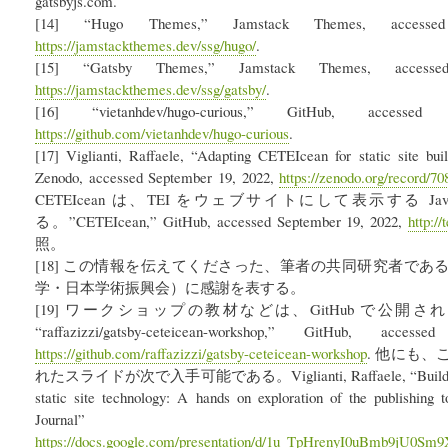
gatsbyjs.com.
[14] “Hugo Themes,” Jamstack Themes, accesse
https://jamstackthemes.dev/ssg/hugo/
.
[15] “Gatsby Themes,” Jamstack Themes, accesse
https://jamstackthemes.dev/ssg/gatsby/
.
[16] “vietanhdev/hugo-curious,” GitHub, access
https://github.com/vietanhdev/hugo-curious
.
[17] Viglianti, Raffaele, “Adapting CETEIcean for static site bu
Zenodo, accessed September 19, 2022,
https://zenodo.org/record/
CETEIcean は、TEI をウェブサイトにして表示する Jav
る。”CETEIcean,” GitHub, accessed September 19, 2022,
http:/
照。
[18] この情報を伝えてくださった、筆者の共同研究者で
学・日本学術振興会）に感謝を表する。
[19] ワークショップの教材などは、GitHub で公開されている。Vi
“raffazizzi/gatsby-ceteicean-workshop,” GitHub, acce
https://github.com/raffazizzi/gatsby-ceteicean-workshop
. 他にも
れたスライドが次で入手可能である。Viglianti, Raffaele, “Building TE
static site technology: A hands on exploration of the publishing t
Journal”
https://docs.google.com/presentation/d/1u_TpHrenyI0uBmb9jU0