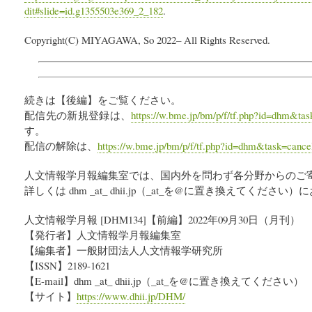
dit#slide=id.g1355503e369_2_182
.
Copyright(C) MIYAGAWA, So 2022– All Rights Reserved.
続きは【後編】をご覧ください。
配信先の新規登録は、
https://w.bme.jp/bm/p/f/tf.php?id=dhm&tas
す。
配信の解除は、
https://w.bme.jp/bm/p/f/tf.php?id=dhm&task=cance
人文情報学月報編集室では、国内外を問わず各分野からのご
詳しくは dhm _at_ dhii.jp（_at_を@に置き換えてくだ
人文情報学月報 [DHM134]【前編】2022年09月30日（月刊）
【発行者】人文情報学月報編集室
【編集者】一般財団法人人文情報学研究所
【ISSN】2189-1621
【E-mail】dhm _at_ dhii.jp（_at_を@に置き換えてください）
【サイト】
https://www.dhii.jp/DHM/