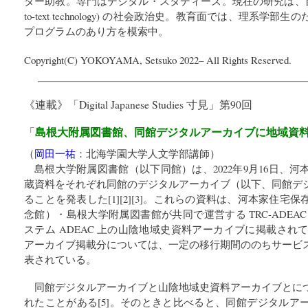
ター助教。専門はデジタル・スタディーズ。現在の研究は、自動文
to-text technology) の社会政治史。教育面では、理系
プログラムのあり方を模索中。
Copyright(C) YOKOYAMA, Setsuko 2022– All Rights Reserved.
《連載》「
Digital Japanese Studies 寸見
」第90回
島根大附属図書館、同館デジタルアーカイブに地域資
「
（
岡田一祐
：
北海学園大学人文学部講師
）
島根大学附属図書館（以下同館）は、2022年9月16日、
蔵資料をそれぞれ同館のデジタルアーカイブ（以下、同館デ
ることを発表した[1][2][3]。これらの資料は、河本家住
念館）・島根大学附属図書館が共同で運営する TRC-ADEA
ステム ADEAC 上の山陰地域史資料アーカイブに掲載されて
アーカイブ掲載分については、一定の移行期間ののちサービ
表されている。
同館デジタルアーカイブと山陰地域史資料アーカイブとに
れたことがある[5]。そのときと比べると、同館デジタルア