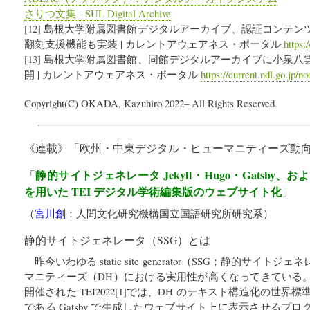
さりつ文集 - SUL Digital Archive
[12] 島根大学附属図書館デジタルアーカイブ、認証コンテ
翻刻支援機能も実装 | カレントアウェアネス・ポータル
https:
[13] 島根大学附属図書館、同館デジタルアーカイブに小泉
開 | カレントアウェアネス・ポータル
https://current.ndl.go.jp/n
Copyright(C) OKADA, Kazuhiro 2022– All Rights Reserved.
《連載》「
欧州・中東デジタル・ヒューマニティーズ動
静的サイトジェネレータ Jekyll・Hugo・Gatsby、および、G
「
を用いた TEI デジタル学術編集版のウェブサイト化
」
（
宮川創
：
人間文化研究機構国立国語研究所研究系
）
静的サイトジェネレータ（SSG）とは
昨今いわゆる static site generator（SSG；静的サ
マニティーズ（DH）における実用性が高くなってきている
開催された TEI2022[1]では、DH のテキスト構造化の世界標準
である Gatsby で生成したウェブサイト上に表示させるプ