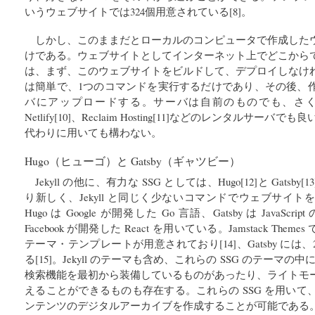
いうウェブサイトでは324個用意されている[8]。
しかし、このままだとローカルのコンピュータで作成した
けである。ウェブサイトとしてインターネット上でどこから
は、まず、このウェブサイトをビルドして、デプロイしなけ
は簡単で、1つのコマンドを実行するだけであり、その後、
バにアップロードする。サーバは自前のものでも、さくら
Netlify[10]、Reclaim Hosting[11]などのレンタルサーバ
代わりに用いても構わない。
Hugo（ヒューゴ）と Gatsby（ギャツビー）
Jekyll の他に、有力な SSG としては、Hugo[12]と Gatsby[
り新しく、Jekyll と同じく少ないコマンドでウェブサイ
Hugo は Google が開発した Go 言語、Gatsby は Java
Facebook が開発した React を用いている。Jamstack Them
テーマ・テンプレートが用意されており[14]、Gatsby には
る[15]。Jekyll のテーマも含め、これらの SSG のテーマの中には
検索機能を最初から装備しているものがあったり、ライトモ
えることができるものも存在する。これらの SSG を用い
ンテンツのデジタルアーカイブを作成することが可能である