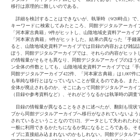
移行は原理的に難しいのである。
詳細を検討することはできないが、執筆時（9/20時点）
キーワードに検索してみたところ、同館デジタルアーカイ
「河本家古典籍」9件がヒットし、山陰地域史資料アーカイブ
「河本家古典籍」9件がヒットした。結果の異なった「手錢
ると、山陰地域史資料アーカイブでは目録の内容および雑誌
ぽう、同館デジタルアーカイブでは、それらの内容がヒット
の情報量がそもそも異なり、同館デジタルアーカイブのほう
ン全体の件数としても、山陰地域史資料アーカイブでは「手錢
同館デジタルアーカイブ422件、「河本家古典籍」は1,007件に
も単純な移行とはなっていないことが窺えるのである。また
全体が廃止されるのか、そこにあって同館デジタルアーカイ
（目録や参考資料など）、それがどうなるかは執筆時の調査
目録の情報量が異なることをさきに述べたが、翻刻も現状
ブから同館デジタルアーカイブへ移行がなされていないようだ
されているということなので[12]、データとして失われた
一般に利用できるかたちになるか気になるところである。そ
イブに直接組み込まれないのかもしれない。同館デジタルア