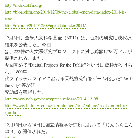
http://index.okfn.org/
http://blog.okfn.org/2014/12/09/the-global-open-data-index-2014-is-
now-…
http://okfn.jp/2014/12/09/opendataindex2014/
12月8日、全米人文科学基金（NEH）は、恒例の研究助成採択
結果を公表した。今回
は、233件の人文系研究プロジェクトに対し総額1,790万ドルが
提供される。また、
今回初めて“Digital Projects for the Public”という助成枠が設けら
れ、1800年
代フィラデルフィアにおける天然痘流行をゲーム化した“Pox in
the City”等が研
究助成を獲得した。
http://www.neh.gov/news/press-release/2014-12-08
http://www.latimes.com/entertainment/arts/culture/la-et-cm-online-
gamin…
12月13日から14日に国立情報学研究所において「じんもんこん
2014」が開催された。