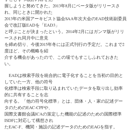
握しようと努めてきた。2013年8月にベータ版がリリースさ
れ、同じときに開かれた
2013年の米国アーキビスト協会SAA年次大会のEAD技術副委員
会で改訂版EADを「EAD3」
と呼ぶことが決まったという。2014年2月にはガンマ版がリリ
ースされ同月中に意見
を締め切り、今後2015年冬には正式刊行の予定だ。これまで2
度ほど、その概略を紹
介する機会があったので、この場でもすこしふれておきた
い。
EADは検索手段を統合的に電子化することを当初の目的と
していた一方、他の符号
化標準は検索手段に取り込まれていたデータを取り出し効率
的に共有することを志
向する。「他の符号化標準」とは、団体・人・家の記述デー
タのためのEAC-CPFや、
国際文書館会議ICAの策定した機能の記述のための国際標準
ISDFに対応して構想され
たEAC-F、機関・施設の記述データのためのEAGを指す。