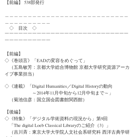
【前編】 538部発行
＿＿＿＿＿＿＿＿＿＿＿＿＿＿＿＿＿＿＿＿＿＿＿＿＿＿＿
＿＿＿＿＿＿＿＿＿＿
◇ 目次 ◇
￣￣￣￣￣￣￣￣￣￣￣￣￣￣￣￣￣￣￣￣￣￣￣￣￣￣￣
￣￣￣￣￣￣￣￣￣￣
【前編】
◇《巻頭言》「EADの変容をめぐって」
（五島敏芳：京都大学総合博物館 京都大学研究資源アーカ
イブ事業担当）
◇《連載》「Digital Humanities／Digital Historyの動向
～2014年11月中旬から12月中旬まで～」
（菊池信彦：国立国会図書館関西館）
【後編】
◇《特集》「デジタル学術資料の現況から」第9回
「The digital Loeb Classical Libraryのご紹介（3）」
（吉川斉：東京大学大学院人文社会系研究科 西洋古典学研