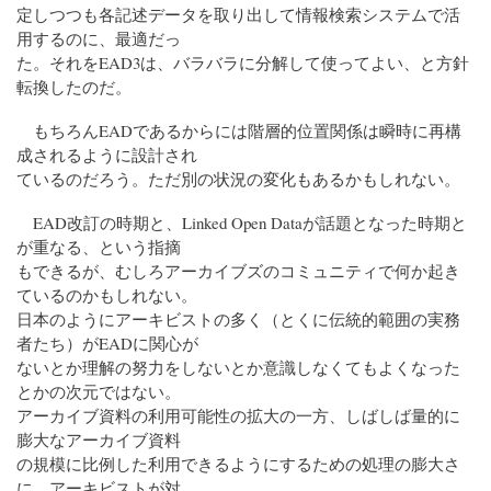
定しつつも各記述データを取り出して情報検索システムで活
用するのに、最適だっ
た。それをEAD3は、バラバラに分解して使ってよい、と方針
転換したのだ。
もちろんEADであるからには階層的位置関係は瞬時に再構
成されるように設計され
ているのだろう。ただ別の状況の変化もあるかもしれない。
EAD改訂の時期と、Linked Open Dataが話題となった時期と
が重なる、という指摘
もできるが、むしろアーカイブズのコミュニティで何か起き
ているのかもしれない。
日本のようにアーキビストの多く（とくに伝統的範囲の実務
者たち）がEADに関心が
ないとか理解の努力をしないとか意識しなくてもよくなった
とかの次元ではない。
アーカイブ資料の利用可能性の拡大の一方、しばしば量的に
膨大なアーカイブ資料
の規模に比例した利用できるようにするための処理の膨大さ
に、アーキビストが対