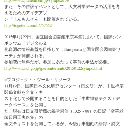
http://www.jinmoncom.jp/sympo2014/
また、その併設イベントとして、人文科学データの活用を考
えるためのアイデアソ
ン「じんもんそん」も開催されている。
http://togetter.com/li/757552
2015年1月22日、国立国会図書館東京本館において、国際シン
ポジウム「デジタル文
化資源の情報基盤を目指して：Europeanaと国立国会図書館サ
ーチ」が開催される。
参加費は無料だが、参加にあたって事前の申込が必要。
http://www.ndl.go.jp/jp/event/events/20150122sympo.html
○プロジェクト・ツール・リソース
11月19日、国際日本文化研究センター（日文研）が、中世禅宗
関係文献を全文テキ
スト化して公開することを目的とした「中世禅籍テクストデ
ータベース」を公開し
た。現在は日文研所蔵の義堂周信（1325～88）の日記『空華老
師日用工夫略集』の
全文テキストを公開しているが、今後は未翻刻の語録・詩文