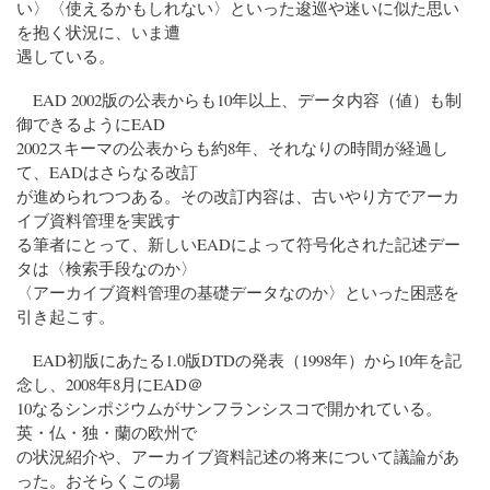
い〉〈使えるかもしれない〉といった逡巡や迷いに似た思い
を抱く状況に、いま遭
遇している。
EAD 2002版の公表からも10年以上、データ内容（値）も制
御できるようにEAD
2002スキーマの公表からも約8年、それなりの時間が経過し
て、EADはさらなる改訂
が進められつつある。その改訂内容は、古いやり方でアーカ
イブ資料管理を実践す
る筆者にとって、新しいEADによって符号化された記述デー
タは〈検索手段なのか〉
〈アーカイブ資料管理の基礎データなのか〉といった困惑を
引き起こす。
EAD初版にあたる1.0版DTDの発表（1998年）から10年を記
念し、2008年8月にEAD＠
10なるシンポジウムがサンフランシスコで開かれている。
英・仏・独・蘭の欧州で
の状況紹介や、アーカイブ資料記述の将来について議論があ
った。おそらくこの場