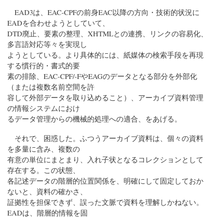
EAD3は、EAC-CPFの前身EAC以降の方向・技術的状況に
EADを合わせようとしていて、
DTD廃止、要素の整理、XHTMLとの連携、リンクの容易化、
多言語対応等々を実現し
ようとしている。より具体的には、紙媒体の検索手段を再現
する慣行的・書式的要
素の排除、EAC-CPF/-FやEAGのデータとなる部分を外部化
（または複数名前空間を許
容して外部データを取り込めること）、アーカイブ資料管理
の情報システムにおけ
るデータ管理からの機械的処理への適合、をあげる。
それで、困惑した。ふつうアーカイブ資料は、個々の資料
を多量に含み、複数の
有意の単位にまとまり、入れ子状となるコレクションとして
存在する。この状態、
各記述データの階層的位置関係を、明確にして固定しておか
ないと、資料の確かさ、
証拠性を担保できず、誤った文脈で資料を理解しかねない。
EADは、階層的情報を固