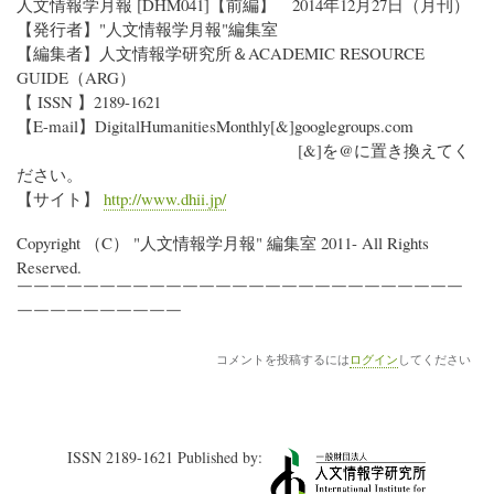
人文情報学月報 [DHM041]【前編】 2014年12月27日（月刊）
【発行者】"人文情報学月報"編集室
【編集者】人文情報学研究所＆ACADEMIC RESOURCE
GUIDE（ARG）
【 ISSN 】2189-1621
【E-mail】DigitalHumanitiesMonthly[&]googlegroups.com
[&]を@に置き換えてく
ださい。
【サイト】
http://www.dhii.jp/
Copyright （C） "人文情報学月報" 編集室 2011- All Rights
Reserved.
￣￣￣￣￣￣￣￣￣￣￣￣￣￣￣￣￣￣￣￣￣￣￣￣￣￣￣
￣￣￣￣￣￣￣￣￣￣
コメントを投稿するには
ログイン
してください
ISSN 2189-1621 Published by: