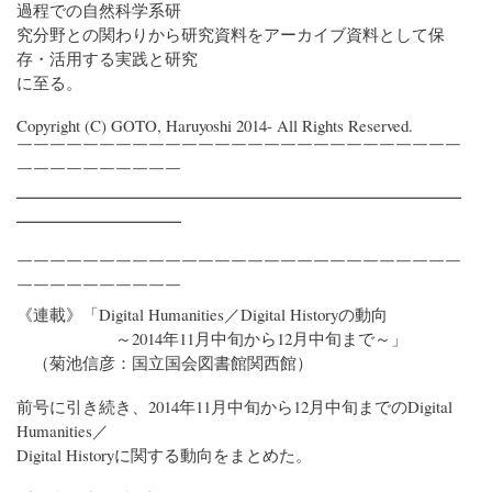
過程での自然科学系研
究分野との関わりから研究資料をアーカイブ資料として保
存・活用する実践と研究
に至る。
Copyright (C) GOTO, Haruyoshi 2014- All Rights Reserved.
￣￣￣￣￣￣￣￣￣￣￣￣￣￣￣￣￣￣￣￣￣￣￣￣￣￣￣
￣￣￣￣￣￣￣￣￣￣
━━━━━━━━━━━━━━━━━━━━━━━━━━━
━━━━━━━━━━
￣￣￣￣￣￣￣￣￣￣￣￣￣￣￣￣￣￣￣￣￣￣￣￣￣￣￣
￣￣￣￣￣￣￣￣￣￣
《連載》「Digital Humanities／Digital Historyの動向
～2014年11月中旬から12月中旬まで～」
（菊池信彦：国立国会図書館関西館）
前号に引き続き、2014年11月中旬から12月中旬までのDigital
Humanities／
Digital Historyに関する動向をまとめた。