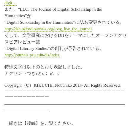
digit…
また、“LLC: The Journal of Digital Scholarship in the
Humanities”が
“Digital Scholarship in the Humanities”に誌名変更されている。
http://dsh.oxfordjournals.org/long_live_the_journal
そして、文学研究におけるDHをテーマにしたオープンアクセ
スピアレビュー誌
“Digital Literary Studies”の創刊が予告されている。
http://journals.psu.edu/dls/index
特殊文字は以下のとおり表記しました。
アクセントつきeとu： e'、u'
Copyright（C）KIKUCHI, Nobuhiko 2013- All Rights Reserved.
￣￣￣￣￣￣￣￣￣￣￣￣￣￣￣￣￣￣￣￣￣￣￣￣￣￣￣
￣￣￣￣￣￣￣￣￣￣
━━━━━━━━━━━━━━━━━━━━━━━━━━━
━━━━━━━━━━
続きは【後編】をご覧ください。