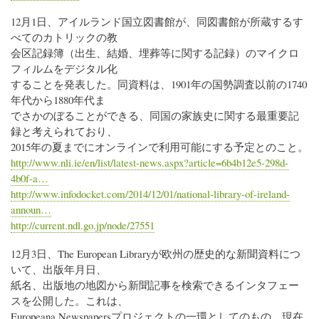
12月1日、アイルランド国立図書館が、同図書館が所蔵するす
べてのカトリックの教
会区記録簿（出生、結婚、埋葬等に関する記録）のマイクロ
フィルムをデジタル化
することを発表した。同資料は、1901年の国勢調査以前の1740
年代から1880年代ま
でさかのぼることができる、同国の家族史に関する最重要記
録と考えられており、
2015年の夏までにオンラインで利用可能にする予定とのこと。
http://www.nli.ie/en/list/latest-news.aspx?article=6b4b12e5-298d-
4b0f-a…
http://www.infodocket.com/2014/12/01/national-library-of-ireland-
announ…
http://current.ndl.go.jp/node/27551
12月3日、The European Libraryが欧州の歴史的な新聞資料につ
いて、出版年月日、
紙名、出版地の地図から新聞記事を検索できるインタフェー
スを公開した。これは、
Europeana Newspapersプロジェクトの一環としてのもの。現在