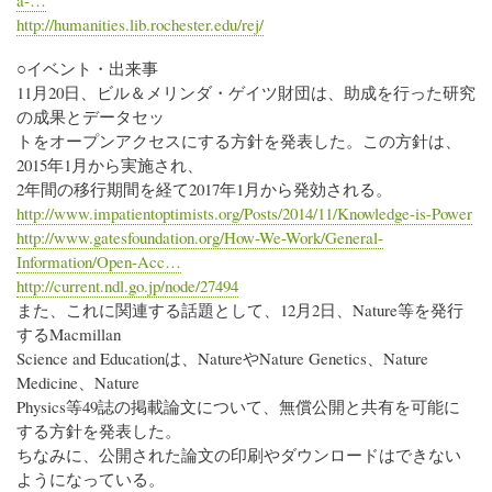
a-…
http://humanities.lib.rochester.edu/rej/
○イベント・出来事
11月20日、ビル＆メリンダ・ゲイツ財団は、助成を行った研究
の成果とデータセッ
トをオープンアクセスにする方針を発表した。この方針は、
2015年1月から実施され、
2年間の移行期間を経て2017年1月から発効される。
http://www.impatientoptimists.org/Posts/2014/11/Knowledge-is-Power
http://www.gatesfoundation.org/How-We-Work/General-
Information/Open-Acc…
http://current.ndl.go.jp/node/27494
また、これに関連する話題として、12月2日、Nature等を発行
するMacmillan
Science and Educationは、NatureやNature Genetics、Nature
Medicine、Nature
Physics等49誌の掲載論文について、無償公開と共有を可能に
する方針を発表した。
ちなみに、公開された論文の印刷やダウンロードはできない
ようになっている。