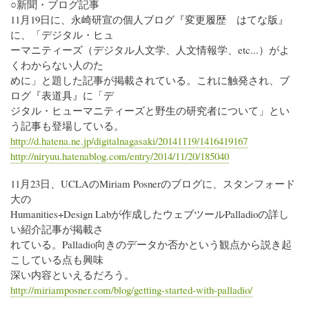
○新聞・ブログ記事
11月19日に、永崎研宣の個人ブログ『変更履歴 はてな版』
に、「デジタル・ヒュ
ーマニティーズ（デジタル人文学、人文情報学、etc...）がよ
くわからない人のた
めに」と題した記事が掲載されている。これに触発され、ブ
ログ『表道具』に「デ
ジタル・ヒューマニティーズと野生の研究者について」とい
う記事も登場している。
http://d.hatena.ne.jp/digitalnagasaki/20141119/1416419167
http://niryuu.hatenablog.com/entry/2014/11/20/185040
11月23日、UCLAのMiriam Posnerのブログに、スタンフォード
大の
Humanities+Design Labが作成したウェブツールPalladioの詳し
い紹介記事が掲載さ
れている。Palladio向きのデータか否かという観点から説き起
こしている点も興味
深い内容といえるだろう。
http://miriamposner.com/blog/getting-started-with-palladio/