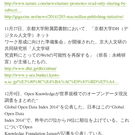
http://www.nature.com/news/nature-promotes-read-only-sharing-by-
subscri…
http://gigazine.net/news/20141203-macmillan-publishing-initiative/
11月27日、京都大学附属図書館において、「京都大学DH（デ
ジタル人文学）ネット
ワーク形成に向けた準備集会」が開催された。京大人文研の
共同研究班「人文学研
究資料にとってのWebの可能性を再探する」（班長：永崎研
宣）が主催したもの。
http://www.dhii.jp/dh/zinbun/
http://www.y-ura.bunkei.kyoto-
u.ac.jp/%E3%80%8C%E4%BA%AC%E9%83%BD%E5%A4…
12月9日、Open Knowledgeが世界規模でのオープンデータ現況
調査をまとめた“
Global Open Data Index 2014”を公表した。日本はこの“Global
Open Data
Index 2014”で、昨年の27位から19位に順位を上げている。これ
についてOpen
Knowledge Foundation Japanが記事を公表している。