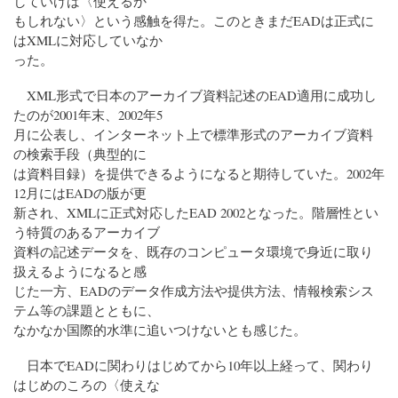
していけば〈使えるか
もしれない〉という感触を得た。このときまだEADは正式に
はXMLに対応していなか
った。
XML形式で日本のアーカイブ資料記述のEAD適用に成功し
たのが2001年末、2002年5
月に公表し、インターネット上で標準形式のアーカイブ資料
の検索手段（典型的に
は資料目録）を提供できるようになると期待していた。2002年
12月にはEADの版が更
新され、XMLに正式対応したEAD 2002となった。階層性とい
う特質のあるアーカイブ
資料の記述データを、既存のコンピュータ環境で身近に取り
扱えるようになると感
じた一方、EADのデータ作成方法や提供方法、情報検索シス
テム等の課題とともに、
なかなか国際的水準に追いつけないとも感じた。
日本でEADに関わりはじめてから10年以上経って、関わり
はじめのころの〈使えな