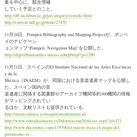
集を中心に、順次増補
していく予定とのこと。
http://db.nichibun.ac.jp/ja/category/zenseki.html
http://current.ndl.go.jp/node/27470
11月24日、Pompeii Bibliography and Mapping Projectが、ポンペ
イのナビゲーシ
ョンマップ“Pompeii: Navigation Map”を公開した。
http://digitalhumanities.umass.edu/pbmp/?p=1290
11月21日、スペインのEl Instituto Nacional de las Artes Esce'nicas
y de la
Mu'sica（INAEM）が、同国における音楽遺産マップを公開し
た。スペイン国内の音
楽遺産に関係する図書館やアーカイブ機関等約360機関の情報
がマッピングされてい
るほか、文献リストも提供されている。
http://musicadanza.es/mapatrimoniomusical/
http://www.entradasinaem.es/Informacion/Noticias.aspx?id=121
http://www.docenotas.com/119706/el-inaem-traza-el-mapa-del-
patrimonio-m…