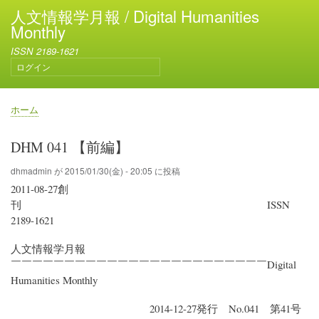
メ
人文情報学月報 / Digital Humanities
イ
Monthly
ン
ISSN 2189-1621
コ
ログイン
ン
ユ
テ
ー
ン
ザ
ホーム
ー
ツ
パ
ア
に
ン
DHM 041 【前編】
カ
移
く
ウ
動
ず
dhmadmin
が
2015/01/30(金) - 20:05
に投稿
ン
2011-08-27創
ト
メ
刊 ISSN
ニ
2189-1621
ュ
ー
人文情報学月報
￣￣￣￣￣￣￣￣￣￣￣￣￣￣￣￣￣￣￣￣￣￣￣￣Digital
Humanities Monthly
2014-12-27発行 No.041 第41号