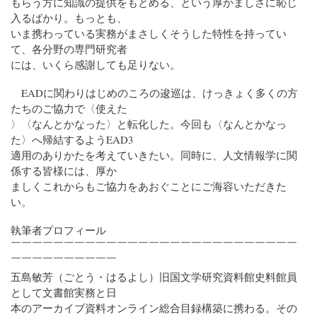
もらう方に知識の提供をもとめる、という厚かましさに恥じ
入るばかり。もっとも、
いま携わっている実務がまさしくそうした特性を持ってい
て、各分野の専門研究者
には、いくら感謝しても足りない。
EADに関わりはじめのころの逡巡は、けっきょく多くの方
たちのご協力で〈使えた
〉〈なんとかなった〉と転化した。今回も〈なんとかなっ
た〉へ帰結するようEAD3
適用のありかたを考えていきたい。同時に、人文情報学に関
係する皆様には、厚か
ましくこれからもご協力をあおぐことにご海容いただきた
い。
執筆者プロフィール
￣￣￣￣￣￣￣￣￣￣￣￣￣￣￣￣￣￣￣￣￣￣￣￣￣￣￣
￣￣￣￣￣￣￣￣￣￣
五島敏芳（ごとう・はるよし）旧国文学研究資料館史料館員
として文書館実務と日
本のアーカイブ資料オンライン総合目録構築に携わる。その