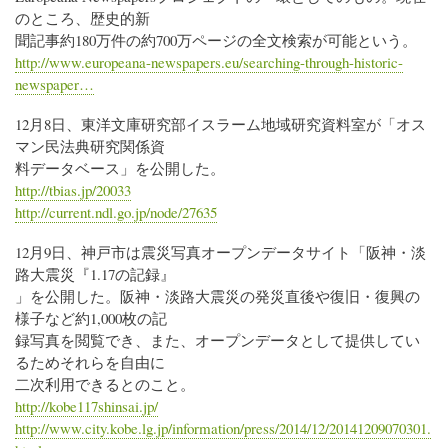
のところ、歴史的新
聞記事約180万件の約700万ページの全文検索が可能という。
http://www.europeana-newspapers.eu/searching-through-historic-
newspaper…
12月8日、東洋文庫研究部イスラーム地域研究資料室が「オス
マン民法典研究関係資
料データベース」を公開した。
http://tbias.jp/20033
http://current.ndl.go.jp/node/27635
12月9日、神戸市は震災写真オープンデータサイト「阪神・淡
路大震災『1.17の記録』
」を公開した。阪神・淡路大震災の発災直後や復旧・復興の
様子など約1,000枚の記
録写真を閲覧でき、また、オープンデータとして提供してい
るためそれらを自由に
二次利用できるとのこと。
http://kobe117shinsai.jp/
http://www.city.kobe.lg.jp/information/press/2014/12/20141209070301.