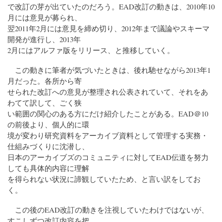
で改訂の芽が出ていたのだろう。EAD改訂の動きは、2010年10
月には意見が募られ、
翌2011年2月には意見を締め切り、2012年まで議論やスキーマ
開発が進行し、2013年
2月にはアルファ版をリリース、と推移していく。
この動きに筆者が気づいたときは、後れ馳せながら2013年1
月だった。各所から寄
せられた改訂への意見が整理され公表されていて、それをあ
わてて訳して、ごく狭
い範囲の関心のある方にだけ紹介したことがある。EAD＠10
の前後より、個人的に環
境が変わり研究資料をアーカイブ資料として管理する実務・
仕組みづくりに沈潜し、
日本のアーカイブズのコミュニティに対してEAD伝道を努力
しても具体的内容に理解
を得られない状況に諦観していたため、と言い訳をしてお
く。
この後のEAD改訂の動きを注視していたわけではないが、
すこしずつ改訂内容を把