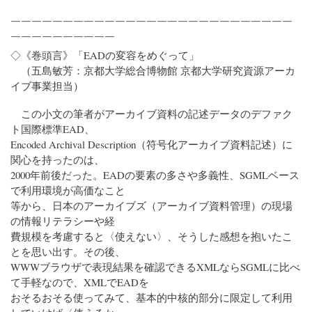
￣￣￣￣￣￣￣￣￣￣￣￣￣￣￣￣￣￣￣￣￣￣￣￣￣￣￣
￣￣￣￣￣￣￣￣￣￣
◇《巻頭言》「EADの変容をめぐって」
（五島敏芳：京都大学総合博物館 京都大学研究資源アーカ
イブ事業担当）
この小文の筆者がアーカイブ資料の記述データのデファク
ト国際標準EAD、
Encoded Archival Description（符号化アーカイブ資料記述）に
関心を持ったのは、
2000年前後だった。EADの要素の多さや多義性、SGMLベース
で利用環境が高価なこと
等から、日本のアーカイブズ（アーカイブ資料管理）の現場
の情報リテラシーや経
費規模を考慮すると〈使えない〉、そうした感想を抱いたこ
とを思い出す。その後、
WWWブラウザで表現結果を確認できるXMLならSGMLに比べ
て手軽なので、XMLでEADを
おそるおそる使ってみて、基本的中核的部分に限定して利用