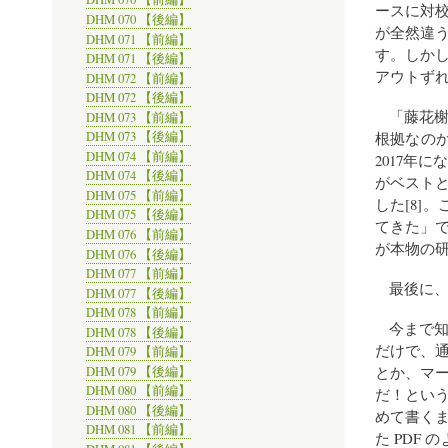
ースに対
DHM 070 【後編】
が全然違
DHM 071 【前編】
す。しか
DHM 071 【後編】
アウトずれ
DHM 072 【前編】
DHM 072 【後編】
「藤花
DHM 073 【前編】
根拠なの
DHM 073 【後編】
DHM 074 【前編】
2017年
DHM 074 【後編】
がベスト
DHM 075 【前編】
した[8]
DHM 075 【後編】
てきた」
DHM 076 【前編】
が本物の
DHM 076 【後編】
DHM 077 【前編】
最後に
DHM 077 【後編】
DHM 078 【前編】
今まで
DHM 078 【後編】
だけで、
DHM 079 【前編】
とか、マ
DHM 079 【後編】
DHM 080 【前編】
だ！とい
DHM 080 【後編】
めて書く
DHM 081 【前編】
た PDF