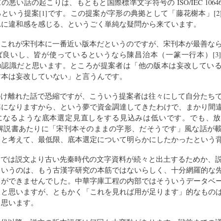
の悪い話の起こりは、もともと国際標準文字符号の ISO/IEC 106
という提案[1]です。この提案が字形の典拠として「藤花榭本」[2
れに違和感を感じる、というごく単純な疑問から来ています。
はこれが宋刊本に一番近い版本だというのですが、宋刊本が最善な
ば良いし、皆が使っているというなら陳昌治本（一篆一行本）[3
の認識だと思います。ところが提案者は「他の版本は妄改してい
榭本は妄改していない」と言うんです。
かけ離れた話で恐縮ですが、こういう提案者は往々にして自分たち
準になりますから、という夢で資金調達してきたわけで、まかり間
になるような底本選定見直しをする見込みは低いです。でも、放
deの解説書あたりに「宋刊本そのままの字形、だそうです」風な話が
、と考えて、最低限、底本選定について明らかにしたかったという
今では説文より古い先秦時代の文字資料が続々と出土するためか、
というのは、もう古漢字研究の本筋ではないらしく、十分網羅的な
とができませんでした。中華字庫工程の内部ではそういうデータベ
、と思いますが、ともかく「これを見れば用が足ります」的なもの
と思います。