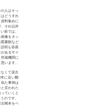
ーの人はそっ
にはどうすれ
。資料集めに
が、それ以外
らい前では、
ル画像をネッ
会図書館など
う説明も容易
性があるサイ
、所蔵機関に
と思います。
はなくて汲古
刊本に近い翻
、似た事例は
いと言われた
辿っていくと
思うのです。
汲古閣本をベ