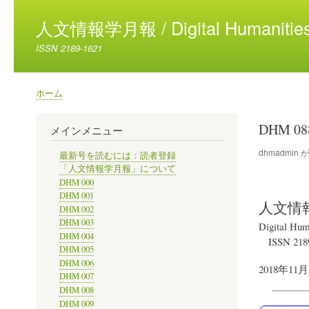
人文情報学月報 / Digital Humanities
ISSN 2189-1621
ホーム
パ
ン
DHM 0
メインメニュー
く
ず
dhmadmin
最新号を読むには：読者登録
「人文情報学月報」について
DHM 000
DHM 001
人文情
DHM 002
DHM 003
Digital Hum
DHM 004
ISSN 218
DHM 005
DHM 006
2018年11月
DHM 007
DHM 008
DHM 009