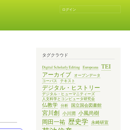
ログイン
ユ
ー
ザ
ー
ア
カ
ウ
ン
タグクラウド
ト
メ
TEI
Digital Scholarly Editing
Europeana
ニ
アーカイブ
オープンデータ
ュ
コーパス
テキスト
ー
デジタル・ヒストリー
デジタル・ヒューマニティーズ
人文科学とコンピュータ研究会
仏教学
国立国会図書館
分析
宮川創
小風尚樹
小川潤
歴史学
岡田一祐
永崎研宣