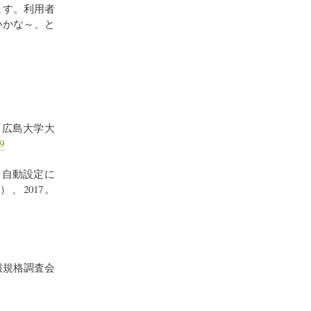
ます。利用者
いかな～、と
『広島大学大
9
タ自動設定に
、2017。
報規格調査会