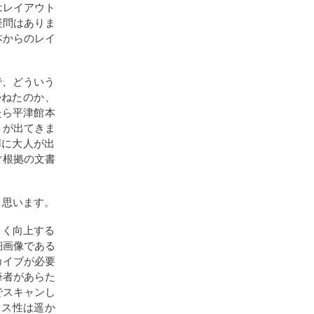
はレイアウト
疑問はありま
本からのレイ
で、どういう
かねたのか、
たら平津館本
トが出てきま
嘩に大人が出
ぐ根拠の文書
と思います。
きく向上する
細画像である
カイブが必要
筆者があらた
でスキャンし
セス性は遥か