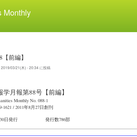
メ
 Monthly
イ
ン
コ
ン
テ
ン
ツ
88【前編】
に
移
が
2019/03/21(木) - 20:34
に投稿
動
報学月報
第88号【前編】
anities Monthly No. 088-1
9-1621 /
2011年8月27日
創刊
30日
発行
発行数786部