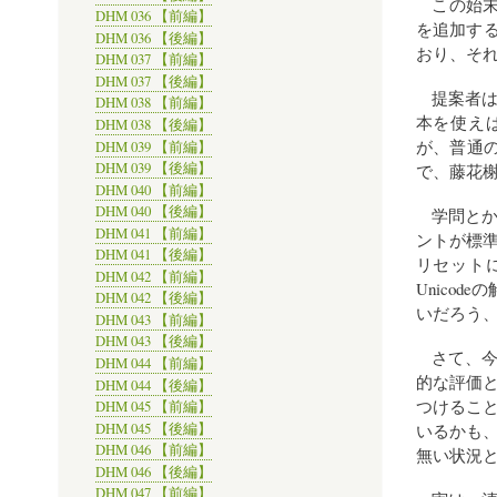
この始末
DHM 036 【前編】
を追加する
DHM 036 【後編】
おり、そ
DHM 037 【前編】
DHM 037 【後編】
提案者
DHM 038 【前編】
本を使え
DHM 038 【後編】
が、普通
DHM 039 【前編】
DHM 039 【後編】
で、藤花
DHM 040 【前編】
DHM 040 【後編】
学問と
DHM 041 【前編】
ントが標
DHM 041 【後編】
リセット
DHM 042 【前編】
Unico
DHM 042 【後編】
いだろう
DHM 043 【前編】
DHM 043 【後編】
さて、
DHM 044 【前編】
的な評価
DHM 044 【後編】
つけるこ
DHM 045 【前編】
DHM 045 【後編】
いるかも
DHM 046 【前編】
無い状況
DHM 046 【後編】
DHM 047 【前編】