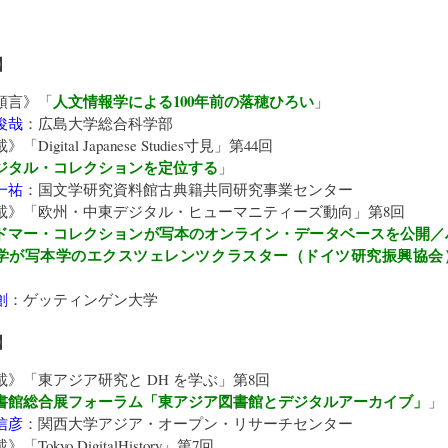
】
人文情報学による100年前の落穂ひろい
頭言》「
」
俊哉
：
広島大学総合科学部
載》「
Digital Japanese Studies寸見
」第44回
ジタル・コレクションを定位する
」
一祐
：
国文学研究資料館古典籍共同研究事業センター
載》「
欧州・中東デジタル・ヒューマニティーズ動向
」第8回
ドマー・コレクションが写本のオンライン・データベースを公開／
学が写本学のエクスツェレンツクラスター（ドイツ研究振興協会
創
：
ゲッティンゲン大学
】
載》「
東アジア研究と DH を学ぶ
」第8回
書館総合展フォーラム「東アジア図書館とデジタルアーカイブ」
」
信彦
：
関西大学アジア・オープン・リサーチセンター
載》「
Tokyo DigitalHistory
」第7回