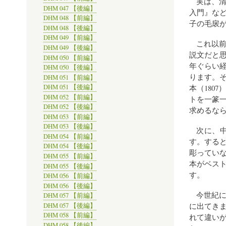
実は、
DHM 047 【後編】
入門』な
DHM 048 【前編】
子の毛扆が
DHM 048 【後編】
DHM 049 【前編】
これ以
DHM 049 【後編】
説文だと思
DHM 050 【前編】
年ぐらい
DHM 050 【後編】
ります。
DHM 051 【前編】
本（180
DHM 051 【後編】
DHM 052 【前編】
トを一篆
DHM 052 【後編】
求めるな
DHM 053 【前編】
DHM 053 【後編】
次に、
DHM 054 【前編】
す。する
DHM 054 【後編】
彫ってい
DHM 055 【前編】
本がベスト
DHM 055 【後編】
す。
DHM 056 【前編】
DHM 056 【後編】
今世紀
DHM 057 【前編】
に出てき
DHM 057 【後編】
DHM 058 【前編】
れて違い
DHM 058 【後編】