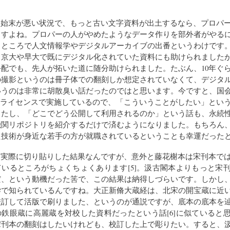
け始末が悪い状況で、もっと古い文字資料が出土するなら、プロパ
ますよね。プロパーの人がやめたようなデータ作りを部外者がやる
うところで人文情報学やデジタルアーカイブの出番というわけです
、京大や早大で既にデジタル化されていた資料にも助けられました
配でも、先人が拓いた道に随分助けられました。たぶん、10年ぐ
の撮影というのは冊子体での翻刻しか想定されていなくて、デジタ
いうのは非常に胡散臭い話だったのではと思います。今ですと、国
的なライセンスで実施しているので、「こういうことがしたい」とい
したし、「どこでどう公開して利用されるのか」という話も、永続
機関リポジトリを紹介するだけで済むようになりました。もちろん
た技術が身近な若手の方が就職されているということも幸運だった
、実際に切り貼りした結果なんですが、意外と藤花榭本は宋刊本で
いるところがちょくちょくあります[5]。汲古閣本よりもっと宋
だ、という動機だった筈で、この結果は納得しづらいです。しかし
学で知られているんですね。大正新脩大蔵経は、北宋の開宝蔵に近
校訂して活版で刷りました、というのが通説ですが、底本の底本を
鉄眼蔵に高麗蔵を対校した資料だったという話[6]に似ていると
宋刊本の翻刻はしたいけれども、校訂した上で彫りたい。すると、