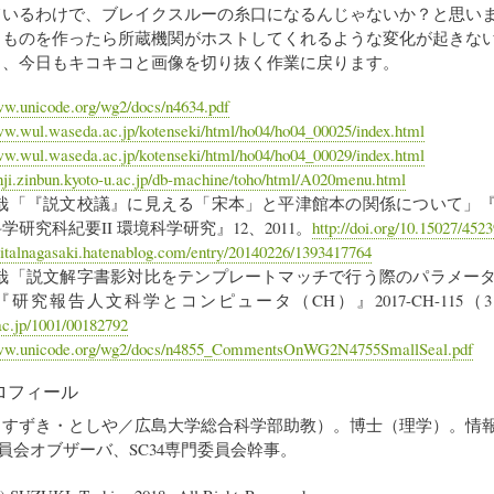
ているわけで、ブレイクスルーの糸口になるんじゃないか？と思い
うものを作ったら所蔵機関がホストしてくれるような変化が起きな
ら、今日もキコキコと画像を切り抜く作業に戻ります。
ww.unicode.org/wg2/docs/n4634.pdf
ww.wul.waseda.ac.jp/kotenseki/html/ho04/ho04_00025/index.html
ww.wul.waseda.ac.jp/kotenseki/html/ho04/ho04_00029/index.html
anji.zinbun.kyoto-u.ac.jp/db-machine/toho/html/A020menu.html
木俊哉「『説文校議』に見える「宋本」と平津館本の関係について」
学研究科紀要II 環境科学研究』12、2011。
http://doi.org/10.15027/4523
igitalnagasaki.hatenablog.com/entry/20140226/1393417764
木俊哉「説文解字書影対比をテンプレートマッチで行う際のパラメー
研究報告人文科学とコンピュータ（CH）』2017-CH-115（3）
i.ac.jp/1001/00182792
www.unicode.org/wg2/docs/n4855_CommentsOnWG2N4755SmallSeal.pdf
ロフィール
（すずき・としや／広島大学総合科学部助教）。博士（理学）。情
委員会オブザーバ、SC34専門委員会幹事。