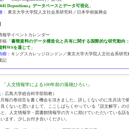
641 Depositions』データベースとデータ可視化
」
翔
：
東京大学大学院人文社会系研究科／日本学術振興会
】
情報学イベントカレンダー
書簡資料のデータ構造化と共有に関する国際的な研究動向：TE
寄稿「
資料WSを通じて
」
尚樹
：
キングスカレッジロンドン／東京大学大学院人文社会系研究
後記
》「
人文情報学による100年前の落穂ひろい
」
哉
：
広島大学総合科学部助教
）
本月報の巻頭言を書く機会を頂きました。詳しくないのに生兵法で
も良くないと思いまして、ここしばらくやっている『説文解字』の
話と、人文情報学・図書館情報学の方々に助けていただいている話
思います。少しお付き合いください。