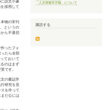
46に説文小篆
「人文情報学月報」について
]を採用して
ら本物の宋刊
購読する
]、というの
るから不適切
で作ったフォ
違ったら全部
っておいて
載るのはまず
背景です。
説文の書誌学
先行研究を見
ースを作って
はまだ公には