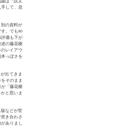
議論は『説文
入手して、息
う別の資料が
す。でも80
の評価も下が
前述の藤花榭
館本のレイアウ
刊本っぽさを
本が出てきま
本をそのまま
者が「藤花榭
いかと思いま
出版などが世
が突き合わさ
動がありまし