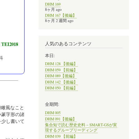
DHM 169
8ヶ月 ago
DHM 167【後編】
8ヶ月 2 週間 ago
人気のあるコンテンツ
I2018
本日:
科
DHM 128 【後編】
DHM 059 【前編】
DHM 089【後編】
DHM 142 【後編】
DHM 050 【前編】
全期間:
俯瞰風なこと
DHM 005
小篆字形の諸
DHM 091【後編】
を少し書いて
集合知で読む歴史史料－SMART-GSが実
現するグループリーディング
DHM 039 【前編】