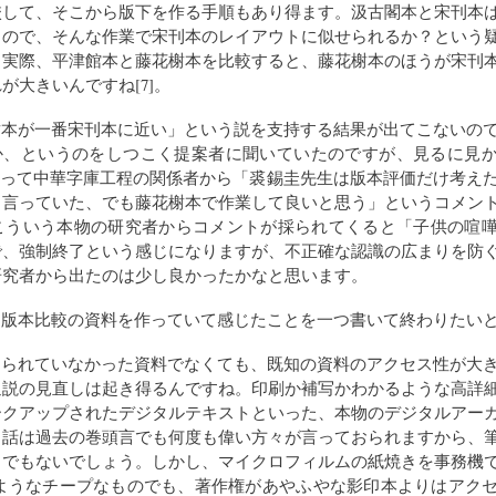
校して、そこから版下を作る手順もあり得ます。汲古閣本と宋刊本
うので、そんな作業で宋刊本のレイアウトに似せられるか？という
し実際、平津館本と藤花榭本を比較すると、藤花榭本のほうが宋刊
が大きいんですね[7]。
榭本が一番宋刊本に近い」という説を支持する結果が出てこないの
か、というのをしつこく提案者に聞いていたのですが、見るに見
になって中華字庫工程の関係者から「裘錫圭先生は版本評価だけ考え
と言っていた、でも藤花榭本で作業して良いと思う」というコメン
。こういう本物の研究者からコメントが採られてくると「子供の喧
で、強制終了という感じになりますが、不正確な認識の広まりを防
研究者から出たのは少し良かったかなと思います。
、版本比較の資料を作っていて感じたことを一つ書いて終わりたい
知られていなかった資料でなくても、既知の資料のアクセス性が大
通説の見直しは起き得るんですね。印刷か補写かわかるような高詳
ークアップされたデジタルテキストといった、本物のデジタルアー
う話は過去の巻頭言でも何度も偉い方々が言っておられますから、
までもないでしょう。しかし、マイクロフィルムの紙焼きを事務機
 のようなチープなものでも、著作権があやふやな影印本よりはアク