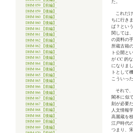
た。
DHM 059 【前編】
DHM 059 【後編】
これだ
DHM 060 【前編】
ちに行き
DHM 060 【後編】
ば？とい
DHM 061 【前編】
関しては
DHM 061 【後編】
の資料の手
DHM 062 【前編】
所蔵古籍
DHM 062 【後編】
DHM 063 【前編】
ト公開と
DHM 063 【後編】
が CC 
DHM 064 【前編】
になりま
DHM 064 【後編】
トとして
DHM 065 【前編】
こういっ
DHM 065 【後編】
DHM 066 【前編】
それで
DHM 066 【後編】
閣本に似て
DHM 067 【前編】
刻が必要
DHM 067 【後編】
人文情報
DHM 068 【前編】
DHM 068 【後編】
高麗蔵を
DHM 069 【前編】
江戸時代の
DHM 069 【後編】
つまり、
DHM 070 【前編】