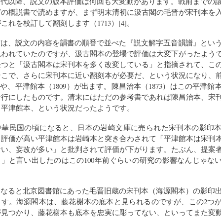
清代以降、説文の版本評価は何回も大変動があります。戦前までの
どの概説書で読めますが、まず明末清初に汲古閣の毛晋が宋刊本を
これを校訂して翻刻します（1713）[4]。
前は、説文の内容を韻書の順番で並べた『説文解字五音韻譜』とい
われていたのですが、汲古閣本の登場で評価は大変下がったようで
経つと「汲古閣本は宋刊本を多く改変している」と指摘されて、こ
そこで、さらに宋刊本に近い翻刻本が必要だ、という状況になり、
7）や、平津館本（1809）が出ます。陳昌治本（1873）はこの平津
一行にしたものです。清末にはただの参考書であれば陳昌治本、宋
ら平津館本、という状況だったようです。
中華民国の頃になると、日本の岩崎文庫に売られた宋刊本の影印
と評価が高い平津館本は岩崎本と突き合わされて「平津館本は宋刊
ない、妄改が多い」と批判されて評価が下がります。たぶん、提案
」と言い出したのはこの100年前ぐらいの研究の影響なんじゃな
になると北京図書館にあった毛晋旧蔵の宋刊本（海源閣本）の影印
ます。海源閣本は、藤花榭本の底本と見られるのですが、この2つ
が見つかり、藤花榭本も底本を忠実に彫ってない、といってまた変