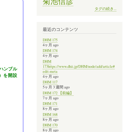
菊池信彦
タグの続き...
最近のコンテンツ
DHM 175
4ヶ月 ago
DHM 174
4ヶ月 ago
DHM
173https://www.dhii.jp/DHM/node/add/article#
ハンブル
edit-meta
）を開設
4ヶ月 ago
DHM 117
5ヶ月 3 週間 ago
DHM 172 【前編】
7ヶ月 ago
DHM 171
8ヶ月 ago
DHM 168
8ヶ月 ago
DHM 170
8ヶ月 ago