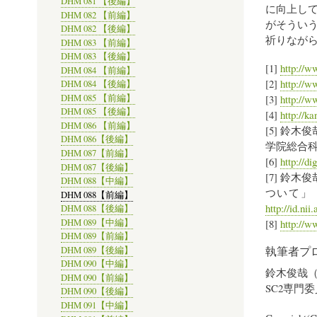
DHM 081 【後編】
に向上し
DHM 082 【前編】
がそうい
DHM 082 【後編】
祈りなが
DHM 083 【前編】
DHM 083 【後編】
[1]
http://w
DHM 084 【前編】
[2]
http://w
DHM 084 【後編】
DHM 085 【前編】
[3]
http://w
DHM 085 【後編】
[4]
http://k
DHM 086 【前編】
[5] 鈴
DHM 086【後編】
学院総合科
DHM 087【前編】
[6]
http://d
DHM 087【後編】
[7] 鈴
DHM 088【中編】
ついて」『
DHM 088【前編】
http://id.ni
DHM 088【後編】
DHM 089【中編】
[8]
http://
DHM 089【前編】
執筆者プ
DHM 089【後編】
DHM 090【中編】
鈴木俊哉
DHM 090【前編】
SC2専門
DHM 090【後編】
DHM 091【中編】