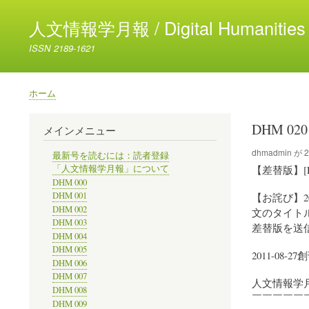
人文情報学月報 / Digital Humanities 
ISSN 2189-1621
ホーム
パ
ン
DHM 02
メインメニュー
く
ず
dhmadmin
が
2
最新号を読むには：読者登録
【差替版】[
「人文情報学月報」について
DHM 000
DHM 001
【お詫び】2
DHM 002
文のタイト
DHM 003
差替版を送
DHM 004
DHM 005
2011-08-27
DHM 006
DHM 007
人文情報学
DHM 008
￣￣￣￣￣￣￣
DHM 009