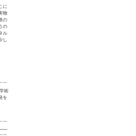
こに
実物
誰の
うの
タル
少し
￣￣
学術
発を
￣￣
━━
￣￣