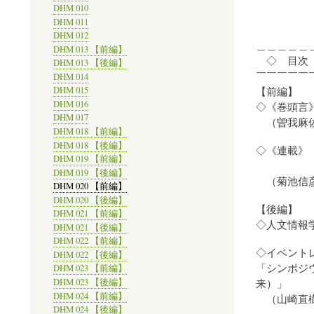
DHM 010
2013-
DHM 011
DHM 012
＿＿＿＿＿
DHM 013 【前編】
◇ 目次
DHM 013 【後編】
￣￣￣￣￣
DHM 014
【前編】
DHM 015
DHM 016
◇《巻頭言
DHM 017
（曽我麻佐
DHM 018 【前編】
DHM 018 【後編】
◇《連載》「Digi
DHM 019 【前編】
～201
DHM 019 【後編】
（菊池信彦
DHM 020 【前編】
DHM 020 【後編】
【後編】
DHM 021 【前編】
◇人文情報
DHM 021 【後編】
DHM 022 【前編】
◇イベント
DHM 022 【後編】
「シンポジ
DHM 023 【前編】
来）」
DHM 023 【後編】
DHM 024 【前編】
（山崎直樹
DHM 024 【後編】