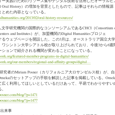
リー実践のためのリソース集やデジタル技術を活用したオーラルヒ
tal Oral History）の増加を背景としたもので、記事はそれらの情報源
まとめた内容となっている。
talhumanities.org/2013/02/oral-history-resources/
文学研究機関の国際的なコンソーシアムであるCHCI（Consortium o
 Centers and Institutes）が、加盟機関のDigital Humanitiesプロジェ
するウェブページを開設した。この3月は、オーストラリア国立大
、ワシントン大学シアトル校が取り上げられており、今後3から6週
ーションで紹介される機関が変わることになっている。
twork.org/featured-member-programs-in-digital-humanities/
twork.org/our-members/regional-and-affinity-groups/digital…
研究者のMiriam Posner（カリフォルニア大ロサンゼルス校）が、
mekaのセットアップの手順を解説した記事を掲載している。Omek
て広く利用してほしいとしているだけあって、平易でわかりやすい
る。
posner.com/blog/?p=1471
posner.com/blog/?p=1477
・出来事