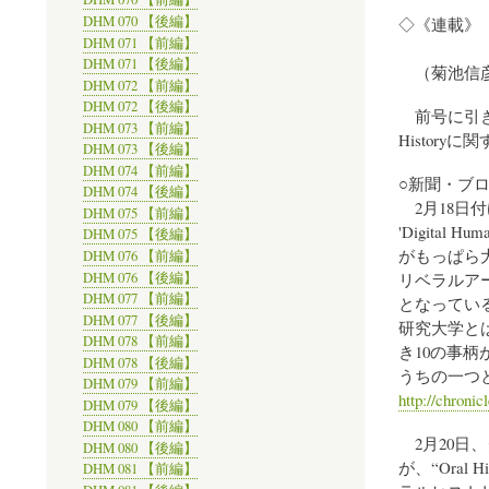
DHM 070 【後編】
◇《連載》「Digi
DHM 071 【前編】
～201
DHM 071 【後編】
（菊池信彦
DHM 072 【前編】
DHM 072 【後編】
前号に引き続き、
DHM 073 【前編】
History
DHM 073 【後編】
DHM 074 【前編】
○新聞・ブ
DHM 074 【後編】
2月18日付けのThe
DHM 075 【前編】
'Digital 
DHM 075 【後編】
がもっぱら
DHM 076 【前編】
DHM 076 【後編】
リベラルア
DHM 077 【前編】
となっている。
DHM 077 【後編】
研究大学と
DHM 078 【前編】
き10の事柄が
DHM 078 【後編】
うちの一つ
DHM 079 【前編】
http://chronic
DHM 079 【後編】
DHM 080 【前編】
2月20日、クリー
DHM 080 【後編】
が、“Oral
DHM 081 【前編】