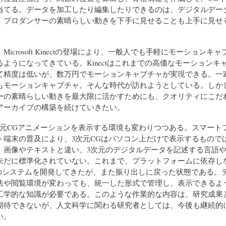
当てる。データを加工したり編集したりできるのは、デジタルデー
。プロダンサーの素晴らしい動きを下手に見せることも上手に見せ
。
icrosoft Kinectの登場により、一般人でも手軽にモーションキャ
ようになってきている。Kinectはこれまでの高価なモーションキ
て精度は低いが、数万円でモーションキャプチャが実現できる。一
もモーションキャプチャ。そんな時代が訪れようとしている。しか
ーの素晴らしい動きを最大限に活かすためにも、クオリティにこだ
アーカイブの構築を続けていきたい。
元CGアニメーションを表示する環境も変わりつつある。スマート
ト端末の普及により、3次元CGはパソコン上だけで表示するもので
。画像やテキストと違い、3次元のデジタルデータを記述する言語
未だに標準化されていない。これまで、プラットフォームに依存し
ースのシステムを開発してきたが、また振り出しに戻った状態である。
法や閲覧環境が変わっても、統一した形式で管理し、表示できるよ
工学的な知識が必要である。このような作業的な内容は、研究成果
期待できないが、人文科学に関わる研究者としては、今後も継続的
い。