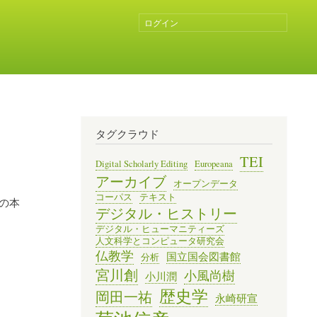
ログイン
ユ
ー
ザ
ー
ア
カ
ウ
ン
タグクラウド
ト
メ
TEI
Digital Scholarly Editing
Europeana
ニ
アーカイブ
オープンデータ
ュ
コーパス
テキスト
ー
》の本
デジタル・ヒストリー
デジタル・ヒューマニティーズ
人文科学とコンピュータ研究会
仏教学
国立国会図書館
分析
宮川創
小風尚樹
小川潤
歴史学
岡田一祐
永崎研宣