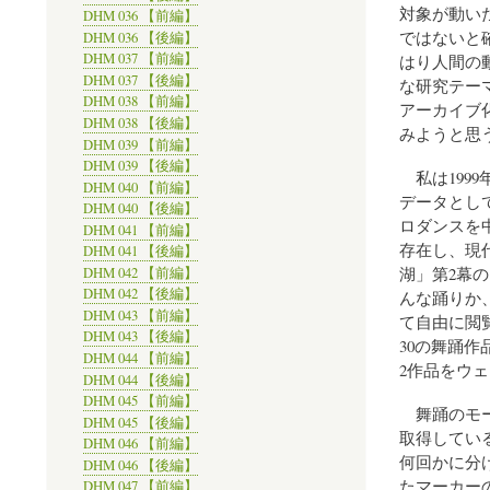
対象が動い
DHM 036 【前編】
ではないと
DHM 036 【後編】
DHM 037 【前編】
はり人間の
DHM 037 【後編】
な研究テー
DHM 038 【前編】
アーカイブ
DHM 038 【後編】
みようと思
DHM 039 【前編】
DHM 039 【後編】
私は199
DHM 040 【前編】
データとし
DHM 040 【後編】
ロダンスを
DHM 041 【前編】
存在し、現
DHM 041 【後編】
湖」第2幕
DHM 042 【前編】
DHM 042 【後編】
んな踊りか
DHM 043 【前編】
て自由に閲
DHM 043 【後編】
30の舞踊
DHM 044 【前編】
2作品をウェ
DHM 044 【後編】
DHM 045 【前編】
舞踊のモー
DHM 045 【後編】
取得してい
DHM 046 【前編】
何回かに分
DHM 046 【後編】
たマーカー
DHM 047 【前編】