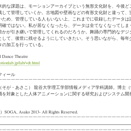
的な課題は、モーションアーカイブという無形文化財を、今後ど
残して管理していくか。古地図や壁画などの有形文化財と違って、
いため、管理している人もいない上、これまでに収録したデータは
明確ではない。私が居なくなったら、データは全てなくなってしま
誰かが引き継いで管理してくれるのだろうか。舞踊の専門的なデジ
として、後世に残せるようにしていきたい。そう思いながら、毎年
タの加工を行っている。
 Dance Theatre
tionlab.jp/lab/vdt.html
フィール
￣￣￣￣￣￣￣￣￣￣￣￣￣￣￣￣￣￣￣￣￣￣￣￣￣￣￣￣￣￣
（そが・あさこ） 龍谷大学理工学部情報メディア学科講師。博士（
踊を対象とした人体アニメーションに関する研究およびシステム開
。
）SOGA, Asako 2013- All Rights Reserved.
￣￣￣￣￣￣￣￣￣￣￣￣￣￣￣￣￣￣￣￣￣￣￣￣￣￣￣￣￣￣
━━━━━━━━━━━━━━━━━━━━━━━━━━━━━━
￣￣￣￣￣￣￣￣￣￣￣￣￣￣￣￣￣￣￣￣￣￣￣￣￣￣￣￣￣￣