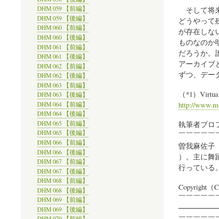
DHM 059 【前編】
そして将来
DHM 059 【後編】
どうやって
DHM 060 【前編】
が存在しな
DHM 060 【後編】
ものなのか
DHM 061 【前編】
だろうか。
DHM 061 【後編】
アーカイブ
DHM 062 【前編】
ずつ、デー
DHM 062 【後編】
DHM 063 【前編】
（*1）Virtual
DHM 063 【後編】
http://www.mo
DHM 064 【前編】
DHM 064 【後編】
執筆者プロ
DHM 065 【前編】
DHM 065 【後編】
￣￣￣￣￣
DHM 066 【前編】
曽我麻佐子
DHM 066 【後編】
）。主に舞
DHM 067 【前編】
行っている
DHM 067 【後編】
DHM 068 【前編】
Copyright（C
DHM 068 【後編】
￣￣￣￣￣
DHM 069 【前編】
━━━━━
DHM 069 【後編】
￣￣￣￣￣
DHM 070 【前編】