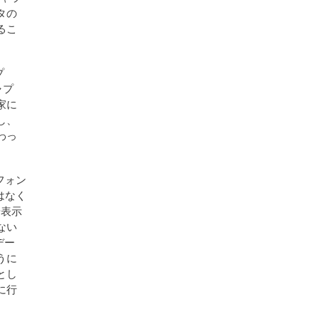
タの
るこ
プ
ャプ
家に
し、
わっ
フォン
はなく
や表示
ない
デー
うに
とし
に行