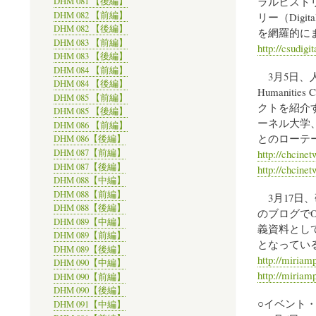
ラルヒスト
DHM 081 【後編】
DHM 082 【前編】
リー（Digi
DHM 082 【後編】
を網羅的に
DHM 083 【前編】
http://csudigi
DHM 083 【後編】
DHM 084 【前編】
3月5日、人
DHM 084 【後編】
Humanities
DHM 085 【前編】
クトを紹介
DHM 085 【後編】
ーネル大学
DHM 086 【前編】
とのローテ
DHM 086【後編】
http://chcine
DHM 087【前編】
DHM 087【後編】
http://chcine
DHM 088【中編】
DHM 088【前編】
3月17日、
DHM 088【後編】
のブログでO
DHM 089【中編】
義資料とし
DHM 089【前編】
となってい
DHM 089【後編】
http://miriam
DHM 090【中編】
http://miriam
DHM 090【前編】
DHM 090【後編】
○イベント
DHM 091【中編】