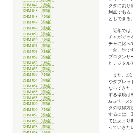
クタに割り
DHM 047 【後編】
DHM 048 【前編】
利点である
DHM 048 【後編】
ともできる
DHM 049 【前編】
DHM 049 【後編】
近年では、M
DHM 050 【前編】
チャができる
DHM 050 【後編】
チャに比べ
DHM 051 【前編】
一台、誰で
DHM 051 【後編】
プロダンサ
DHM 052 【前編】
たデジタル
DHM 052 【後編】
DHM 053 【前編】
また、3次
DHM 053 【後編】
DHM 054 【前編】
やタブレッ
DHM 054 【後編】
なってきた
DHM 055 【前編】
する環境は
DHM 055 【後編】
Javaベ
DHM 056 【前編】
タの取得方
DHM 056 【後編】
するには、
DHM 057 【前編】
てはあまり
DHM 057 【後編】
っていきた
DHM 058 【前編】
DHM 058 【後編】