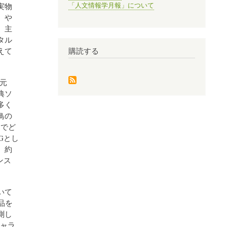
実物
「人文情報学月報」について
、や
、主
タル
えて
購読する
元
典ソ
多く
鳥の
曲でど
Gとし
、約
ンス
いて
品を
測し
ャラ