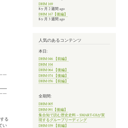
DHM 169
8ヶ月 2 週間 ago
DHM 167【後編】
8ヶ月 3 週間 ago
人気のあるコンテンツ
）
本日:
DHM 046 【前編】
DHM 104
DHM 064 【後編】
￣￣
DHM 074 【後編】
DHM 056 【前編】
━━
￣￣
全期間:
DHM 005
DHM 091【後編】
集合知で読む歴史史料－SMART-GSが実
する
現するグループリーディング
てい
DHM 039 【前編】