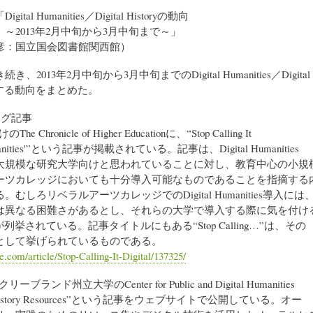
tal Humanities／Digital Historyの動向
3年2月中旬から3月中旬まで～」
：国立国会図書館関西館）
2013年2月中旬から3月中旬までのDigital Humanities／Digital
に関する動向をまとめた。
ログ記事
 Chronicle of Higher Educationに、“Stop Calling It
Humanities'”という記事が掲載されている。記事は、Digital Humanities
大規模な研究大学向けと思われていることに対し、教育中心の小規
ーツカレッジにおいても十分導入可能なものであることを指摘する
むしろリベラルアーツカレッジでのDigital Humanities導入には
は異なる困難さがあるとし、それらの大学で導入する際に気を付け
列挙されている。記事タイトルにもある“Stop Calling…”は、その
として挙げられているものである。
le.com/article/Stop-Calling-It-Digital/137325/
ブランド州立大学のCenter for Public and Digital Humanities
 History Resources”という記事をウェブサイトで公開している。オー