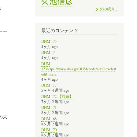
菊池信彦
行
タグの続き...
＿＿
最近のコンテンツ
￣￣
DHM 175
4ヶ月 ago
DHM 174
4ヶ月 ago
DHM
173https://www.dhii.jp/DHM/node/add/article#
edit-meta
4ヶ月 ago
DHM 117
5ヶ月 4 週間 ago
DHM 172 【前編】
7ヶ月 2 週間 ago
DHM 171
8ヶ月 2 週間 ago
の未
DHM 168
8ヶ月 2 週間 ago
DHM 170
8ヶ月 2 週間 ago