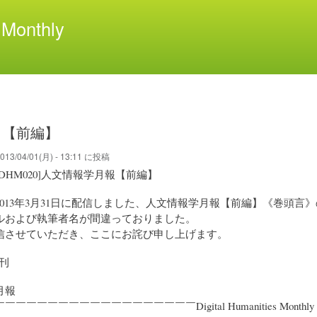
メ
Monthly
イ
ン
コ
ン
テ
ン
ツ
0 【前編】
に
移
013/04/01(月) - 13:11
に投稿
動
DHM020]人文情報学月報【前編】
013年3月31日に配信しました、人文情報学月報【前編】《巻頭言
ルおよび執筆者名が間違っておりました。
信させていただき、ここにお詫び申し上げます。
創刊
月報
￣￣￣￣￣￣￣￣￣￣￣￣￣￣￣￣￣Digital Humanities Monthly