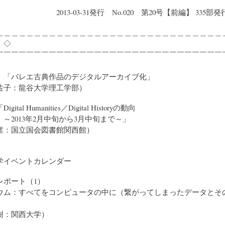
03-31発行 No.020 第20号【前編】 335部発
＿＿＿＿＿＿＿＿＿＿＿＿＿＿＿＿＿＿＿＿＿＿＿＿＿＿＿＿＿＿
 ◇
￣￣￣￣￣￣￣￣￣￣￣￣￣￣￣￣￣￣￣￣￣￣￣￣￣￣￣￣￣￣
》「バレエ古典作品のデジタルアーカイブ化」
子：龍谷大学理工学部）
tal Humanities／Digital Historyの動向
3年2月中旬から3月中旬まで～」
：国立国会図書館関西館）
学イベントカレンダー
レポート（1）
ウム：すべてをコンピュータの中に（繋がってしまったデータとそ
：関西大学）