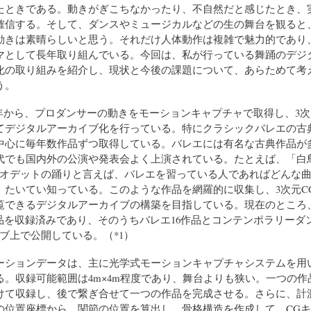
たときである。動きがぎこちなかったり、不自然だと感じたとき、
確信する。そして、ダンスやミュージカルなどの生の舞台を観ると
動きは素晴らしいと思う。それだけ人体動作は複雑で魅力的であり
マとして長年取り組んでいる。今回は、私が行っている舞踊のデジ
化の取り組みを紹介し、現状と今後の課題について、あらためて考
う。
9年から、プロダンサーの動きをモーションキャプチャで取得し、3次
てデジタルアーカイブ化を行っている。特にクラシックバレエの古
中心に毎年数作品ずつ取得している。バレエには有名な古典作品が
代でも国内外の公演や発表会よく上演されている。たとえば、「白
のオデットの踊りと言えば、バレエを習っている人であればどんな
、たいてい知っている。このような作品を網羅的に収集し、3次元C
覧できるデジタルアーカイブの構築を目指している。現在のところ
作品を収録済みであり、そのうちバレエ16作品とコンテンポラリーダ
ブ上で公開している。（*1）
ションデータは、主に光学式モーションキャプチャシステムを用
る。収録可能範囲は4m×4m程度であり、舞台よりも狭い。一つの作
けて収録し、後で繋ぎ合せて一つの作品を完成させる。さらに、計
の位置座標から、関節の位置を算出し、骨格構造を作成して、CGキ