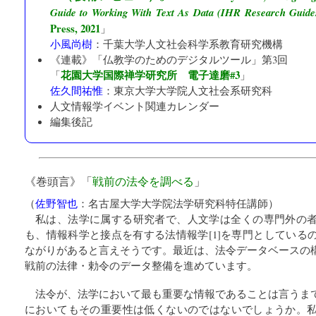
Guide to Working With Text As Data (IHR Research Guide
Press, 2021
」
小風尚樹
：
千葉大学人文社会科学系教育研究機構
《連載》「
仏教学のためのデジタルツール
」第3回
花園大学国際禅学研究所 電子達磨#3
「
」
佐久間祐惟
：
東京大学大学院人文社会系研究科
人文情報学イベント関連カレンダー
編集後記
《巻頭言》「
戦前の法令を調べる
」
（
佐野智也
：
名古屋大学大学院法学研究科特任講師
）
私は、法学に属する研究者で、人文学は全くの専門外の
も、情報科学と接点を有する法情報学[1]を専門としている
ながりがあると言えそうです。最近は、法令データベースの
戦前の法律・勅令のデータ整備を進めています。
法令が、法学において最も重要な情報であることは言うま
においてもその重要性は低くないのではないでしょうか。