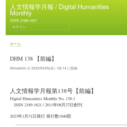
メ
人文情報学月報 / Digital Humanities
イ
Monthly
ン
ISSN 2189-1621
コ
ログイン
ン
ユ
テ
ー
ン
ザ
ホーム
ー
ツ
パ
ア
に
ン
DHM 138 【前編】
カ
移
く
ウ
動
ず
dhmadmin
が
2023/04/05(水) - 02:14
に投稿
ン
ト
メ
ニ
人文情報学月報
第138号【前編】
ュ
ー
Digital Humanities Monthly No. 138-1
ISSN 2189-1621
/
2011年08月27日
創刊
2023年1月31日
発行
発行数1040部