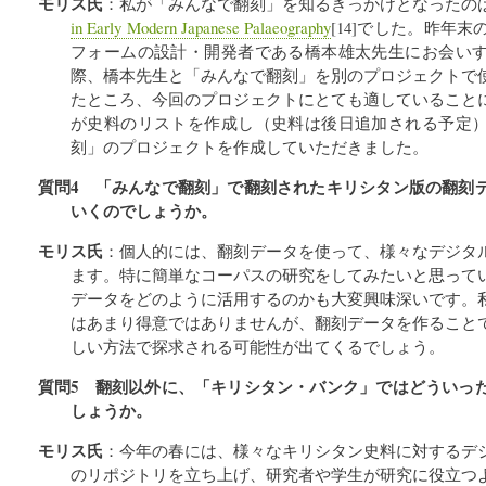
モリス氏
：私が「みんなで翻刻」を知るきっかけとなったの
in Early Modern Japanese Palaeography
[14]でした。昨年
フォームの設計・開発者である橋本雄太先生にお会い
際、橋本先生と「みんなで翻刻」を別のプロジェクトで
たところ、今回のプロジェクトにとても適していること
が史料のリストを作成し（史料は後日追加される予定
刻」のプロジェクトを作成していただきました。
質問4 「みんなで翻刻」で翻刻されたキリシタン版の翻刻
いくのでしょうか。
モリス氏
：個人的には、翻刻データを使って、様々なデジタ
ます。特に簡単なコーパスの研究をしてみたいと思って
データをどのように活用するのかも大変興味深いです。
はあまり得意ではありませんが、翻刻データを作ること
しい方法で探求される可能性が出てくるでしょう。
質問5 翻刻以外に、「キリシタン・バンク」ではどういっ
しょうか。
モリス氏
：今年の春には、様々なキリシタン史料に対するデ
のリポジトリを立ち上げ、研究者や学生が研究に役立つ