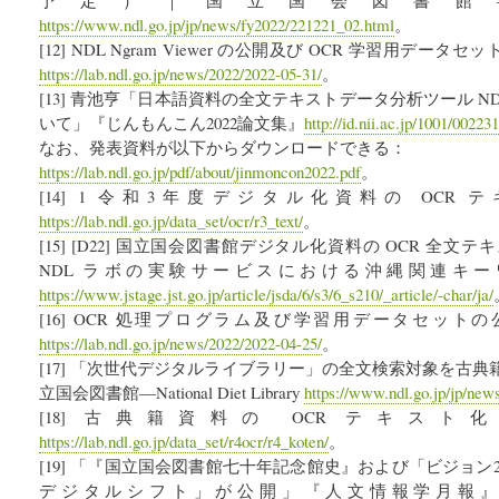
https://www.ndl.go.jp/jp/news/fy2022/221221_02.html
。
[12] NDL Ngram Viewer の公開及び OCR 学習用データ
https://lab.ndl.go.jp/news/2022/2022-05-31/
。
[13] 青池亨「日本語資料の全文テキストデータ分析ツール NDL N
いて」『じんもんこん2022論文集』
http://id.nii.ac.jp/1001/00223
なお、発表資料が以下からダウンロードできる：
https://lab.ndl.go.jp/pdf/about/jinmoncon2022.pdf
。
[14] 1 令和3年度デジタル化資料の OCR テ
https://lab.ndl.go.jp/data_set/ocr/r3_text/
。
[15] [D22] 国立国会図書館デジタル化資料の OCR 全
NDL ラボの実験サービスにおける沖縄関連キ
https://www.jstage.jst.go.jp/article/jsda/6/s3/6_s210/_article/-char/ja/
[16] OCR 処理プログラム及び学習用データセットの公
https://lab.ndl.go.jp/news/2022/2022-04-25/
。
[17] 「次世代デジタルライブラリー」の全文検索対象を古
立国会図書館―National Diet Library
https://www.ndl.go.jp/jp/ne
[18] 古典籍資料の OCR テキスト化実
https://lab.ndl.go.jp/data_set/r4ocr/r4_koten/
。
[19] 「『国立国会図書館七十年記念館史』および「ビジョン202
デジタルシフト」が公開」『人文情報学月報』第11