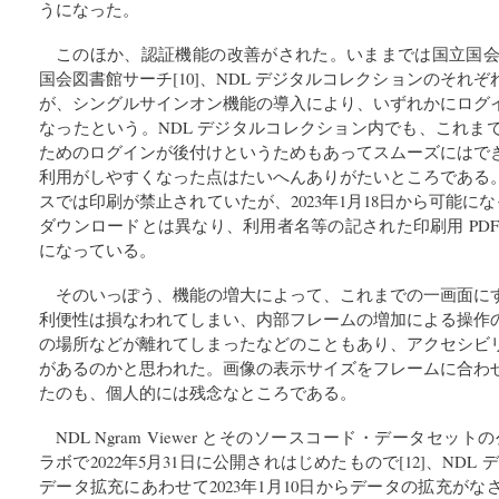
うになった。
このほか、認証機能の改善がされた。いままでは国立国会図
国会図書館サーチ[10]、NDL デジタルコレクションのそれ
が、シングルサインオン機能の導入により、いずれかにログ
なったという。NDL デジタルコレクション内でも、これま
ためのログインが後付けというためもあってスムーズにはで
利用がしやすくなった点はたいへんありがたいところである
スでは印刷が禁止されていたが、2023年1月18日から可能にな
ダウンロードとは異なり、利用者名等の記された印刷用 PD
になっている。
そのいっぽう、機能の増大によって、これまでの一画面に
利便性は損なわれてしまい、内部フレームの増加による操作
の場所などが離れてしまったなどのこともあり、アクセシビ
があるのかと思われた。画像の表示サイズをフレームに合わ
たのも、個人的には残念なところである。
NDL Ngram Viewer とそのソースコード・データセッ
ラボで2022年5月31日に公開されはじめたもので[12]、NDL
データ拡充にあわせて2023年1月10日からデータの拡充が