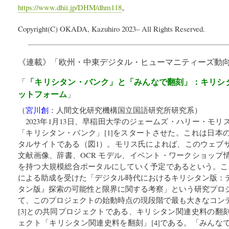
https://www.dhii.jp/DHM/dhm118
。
Copyright(C) OKADA, Kazuhiro 2023– All Rights Reserved.
《連載》「
欧州・中東デジタル・ヒューマニティーズ動
「キリシタン・バンク」と「みんなで翻刻」：キリシ
「
ットフォーム
」
（
宮川創
：
人間文化研究機構国立国語研究所研究系
）
2023年1月13日、早稲田大学のジェームズ・ハリー・モリス（Jame
「キリシタン・バンク」[1]をスタートさせた。これは日本
タルサイトである（図1）。モリス氏によれば、このウェブ
文献画像、辞書、OCR モデル、イベント・ワークショップ
を持つ大規模総合ポータルにしていく予定であるという。これは
による助成を受けた「デジタル時代におけるキリシタン版：
タン版』探索の可能性と限界に関する考察」という研究プロ
て、このプロジェクトの始動時点の現段階で最も大きなコン
[3]との共同プロジェクトである、キリシタン関連史料の翻
ェクト「キリシタン関連史料を翻刻」[4]である。「みんな