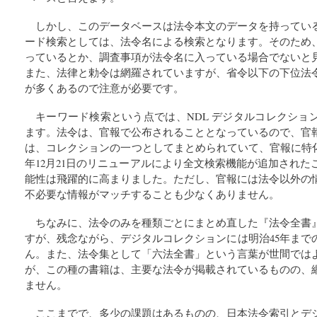
しかし、このデータベースは法令本文のデータを持ってい
ード検索としては、法令名による検索となります。そのため
っているとか、調査事項が法令名に入っている場合でないと
また、法律と勅令は網羅されていますが、省令以下の下位法
が多くあるので注意が必要です。
キーワード検索という点では、NDL デジタルコレクショ
ます。法令は、官報で公布されることとなっているので、官
は、コレクションの一つとしてまとめられていて、官報に特化
年12月21日のリニューアルにより全文検索機能が追加され
能性は飛躍的に高まりました。ただし、官報には法令以外の
不必要な情報がマッチすることも少なくありません。
ちなみに、法令のみを種類ごとにまとめ直した『法令全書
すが、残念ながら、デジタルコレクションには明治45年まで
ん。また、法令集として「六法全書」という言葉が世間では
が、この種の書籍は、主要な法令が掲載されているものの、
ません。
ここまでで、多少の課題はあるものの、日本法令索引とデ