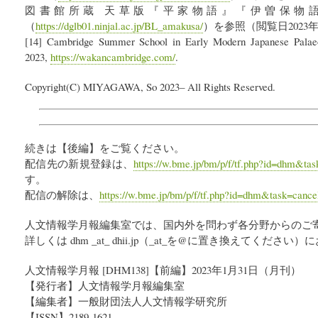
図書館所蔵 天草版『平家物語』『伊曽保物
（
https://dglb01.ninjal.ac.jp/BL_amakusa/
）を参照（閲覧日2023年
[14] Cambridge Summer School in Early Modern Japanese Palaeo
2023,
https://wakancambridge.com/
.
Copyright(C) MIYAGAWA, So 2023– All Rights Reserved.
続きは【後編】をご覧ください。
配信先の新規登録は、
https://w.bme.jp/bm/p/f/tf.php?id=dhm&tas
す。
配信の解除は、
https://w.bme.jp/bm/p/f/tf.php?id=dhm&task=cance
人文情報学月報編集室では、国内外を問わず各分野からのご
詳しくは dhm _at_ dhii.jp（_at_を@に置き換えてくだ
人文情報学月報 [DHM138]【前編】2023年1月31日（月刊）
【発行者】人文情報学月報編集室
【編集者】一般財団法人人文情報学研究所
【ISSN】2189-1621