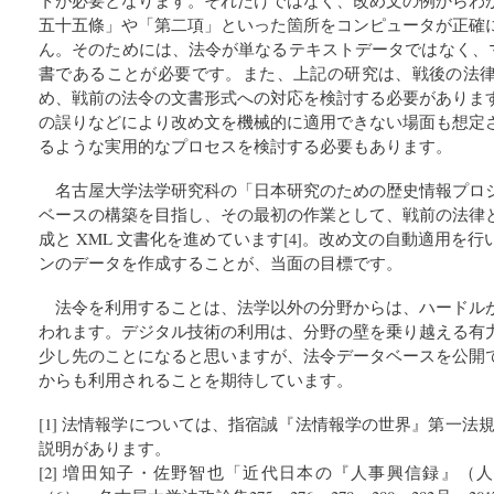
五十五條」や「第二項」といった箇所をコンピュータが正確
ん。そのためには、法令が単なるテキストデータではなく、マ
書であることが必要です。また、上記の研究は、戦後の法
め、戦前の法令の文書形式への対応を検討する必要がありま
の誤りなどにより改め文を機械的に適用できない場面も想定
るような実用的なプロセスを検討する必要もあります。
名古屋大学法学研究科の「日本研究のための歴史情報プロ
ベースの構築を目指し、その最初の作業として、戦前の法律
成と XML 文書化を進めています[4]。改め文の自動適用を
ンのデータを作成することが、当面の目標です。
法令を利用することは、法学以外の分野からは、ハードル
われます。デジタル技術の利用は、分野の壁を乗り越える有
少し先のことになると思いますが、法令データベースを公開
からも利用されることを期待しています。
[1] 法情報学については、指宿誠『法情報学の世界』第一法規
説明があります。
[2] 増田知子・佐野智也「近代日本の『人事興信録』（