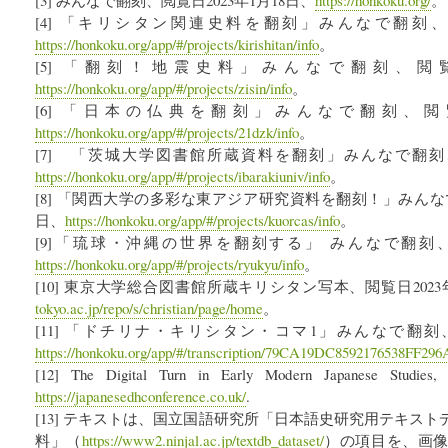
[4] 「キリシタン関連史料を翻刻」みんなで翻刻、閲
https://honkoku.org/app/#/projects/kirishitan/info
。
[5] 「翻刻！地震史料」みんなで翻刻、閲覧日
https://honkoku.org/app/#/projects/zisin/info
。
[6] 「日本の仏典を翻刻」みんなで翻刻、閲覧日
https://honkoku.org/app/#/projects/21dzk/info
。
[7] 「茨城大学図書館所蔵資料を翻刻」みんなで翻刻、閲
https://honkoku.org/app/#/projects/ibarakiuniv/info
。
[8] 「関西大学の多彩な東アジア研究資料を翻刻！」みんなで
日、
https://honkoku.org/app/#/projects/kuorcas/info
。
[9]「琉球・沖縄の世界を翻刻する」 みんなで翻刻、閲
https://honkoku.org/app/#/projects/ryukyu/info
。
[10] 東京大学総合図書館所蔵キリシタン写本、閲覧日2023
tokyo.ac.jp/repo/s/christian/page/home
。
[11] 「ドチリナ・キリシタン・コマ1」みんなで翻刻、
https://honkoku.org/app/#/transcription/79CA19DC8592176538FF29
[12] The Digital Turn in Early Modern Japanese Studies, 
https://japanesedhconference.co.uk/
.
[13] テキストは、国立国語研究所「日本語史研究用テキス
料」（
https://www2.ninjal.ac.jp/textdb_dataset/
）の項目を、画