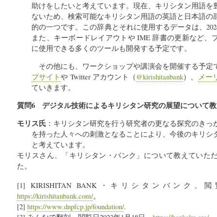
助けをしたいと考えています。現在、キリシタン用語を
ないため、検索可能なキリシタン用語の英語と日本語の
的の一つです。この辞典とそれに使用するデータは、20
また、キーボードレイアウトや IME 辞書の更新など
に使用できる多くのツールも開発する予定です。
その他にも、ワークショップや講演会を開催する予定
ブサイト
や Twitter アカウント（
@kirishitanbank
）、
メー
ていきます。
質問6 デジタル技術によるキリシタン研究の展望について
モリス氏
：キリシタン研究を行う研究者の更なる探究のきっ
を持った人々への刺激となることにより、今後のキリシ
と考えています。
モリスさん、「キリシタン・バンク」について教えていた
た。
[1] KIRISHITAN BANK・キリシタンバンク、
https://kirishitanbank.com/
。
[2]
https://www.dnpfcp.jp/foundation/
.
[3] みんなで翻刻、閲覧日2023年1月18日、
https://honkoku.org/
。