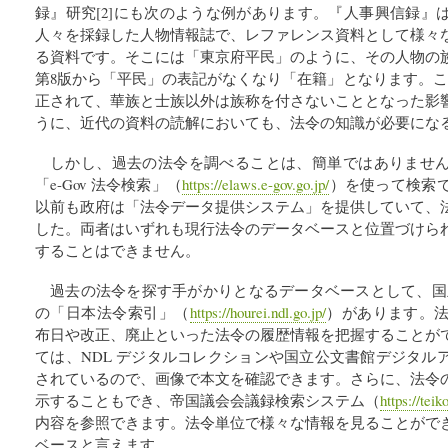
録』研究[2]にも次のような例があります。『人事興信録』
人々を採録した人物情報誌で、レファレンス資料として様々
る資料です。そこには「東京府平民」のように、その人物の
第8版から「平民」の表記がなくなり「在籍」となります。こ
正されて、華族と士族以外は族称を付さないこととなった影
うに、近代の資料の読解においても、法令の知識が必要にな
しかし、過去の法令を調べることは、簡単ではありませ
「e-Gov 法令検索」（
https://elaws.e-gov.go.jp/
）を使って検索
以前も政府は「法令データ提供システム」を提供していて、
した。両者はいずれも現行法令のデータベースと位置づけら
することはできません。
過去の法令を探す手がかりとなるデータベースとして、国立
の「日本法令索引」（
https://hourei.ndl.go.jp/
）があります。
布日や改正、廃止といった法令の履歴情報を把握することが
ては、NDL デジタルコレクションや国立公文書館デジタル
されているので、画像で本文を確認できます。さらに、法令
示することもでき、帝国議会会議録検索システム（
https://teik
内容を参照できます。法令単位で様々な情報を見ることがで
ベースと言えます。