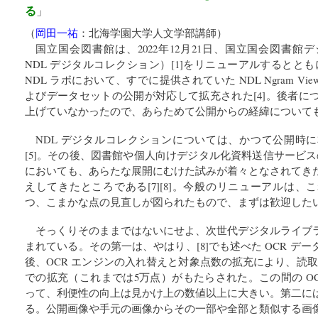
る
」
（
岡田一祐
：
北海学園大学人文学部講師
）
国立国会図書館は、2022年12月21日、国立国会図書
NDL デジタルコレクション）[1]をリニューアルするとともに[2
NDL ラボにおいて、すでに提供されていた NDL Ngram Vie
よびデータセットの公開が対応して拡充された[4]。後者に
上げていなかったので、あらためて公開からの経緯について
NDL デジタルコレクションについては、かつて公開時
[5]。その後、図書館や個人向けデジタル化資料送信サービスの
においても、あらたな展開にむけた試みが着々となされてき
えしてきたところである[7][8]。今般のリニューアルは
つ、こまかな点の見直しが図られたもので、まずは歓迎した
そっくりそのままではないにせよ、次世代デジタルライブ
まれている。その第一は、やはり、[8]でも述べた OCR デ
後、OCR エンジンの入れ替えと対象点数の拡充により、読取
での拡充（これまでは5万点）がもたらされた。この間の O
って、利便性の向上は見かけ上の数値以上に大きい。第二に
る。公開画像や手元の画像からその一部や全部と類似する画