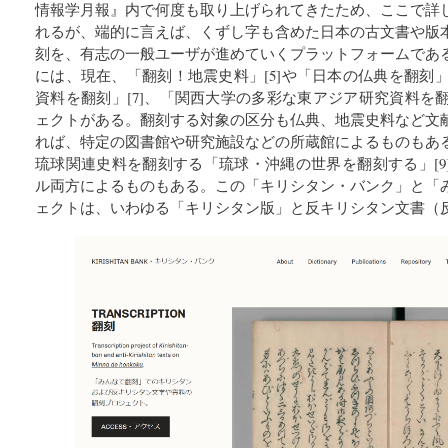
情報学月報』内で何度も取り上げられてきたため、ここで詳
れるが、端的に言えば、くずし字も含めた日本の古文書や版
刻を、有志の一般ユーザが進めていくプラットフォームであ
には、現在、「翻刻！地震史料」[5]や「日本の仏典を翻刻」
資料を翻刻」[7]、「関西大学の多彩な東アジア研究資料を翻刻
ェクトがある。翻刻する対象の区分も仏典、地震史料など文
れば、特定の図書館や研究施設などの所蔵館によるものもあ
琉球関連史料を翻刻する「琉球・沖縄の世界を翻刻する」[9
ル両方によるものもある。この「キリシタン・バンク」と「
ェクトは、いわゆる「キリシタン版」と反キリシタン文書（