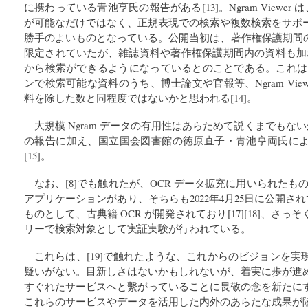
に携わっている青池亨氏の報告がある[13]。Ngram Viewer 
が可能なだけではなく、正規表現での検索や複数検索をサポ
勝手のよいものとなっている。公開当初は、著作権保護期間の
限定されていたが、雑誌資料や著作権保護期間内の資料も加わ
から検索ができるようになっているとのことである。これは、
ンで検索可能な資料のうち、博士論文や官報等、Ngram Vie
料を除した数と同程度ではないかと思われる[14]。
大規模 Ngram データの有用性はあらためて説くまでもない
の報告に加え、国立国会図書館の徳原直子・青池亨両氏に
[15]。
なお、[8]でも触れたが、OCR データ拡充に用いられたも
アプリケーションがあり、そちらも2022年4月25日に公開され
ものとして、古典籍 OCR が開発されており[17][18]、さ
リーで検索対象として実証実験が行われている。
これらは、[19]で触れたような、これからのビジョンを
疑いがない。目新しさはないかもしれないが、着実に歩が進
すぐれたサービスへと繫がっていることに畏敬の念を新たに
これらのサービスやデータを活用した内外のあらたな成果が