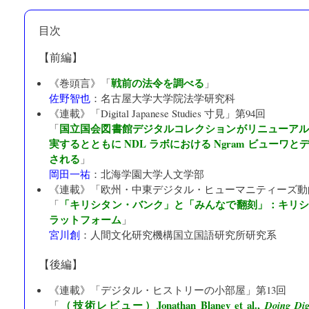
目次
【前編】
戦前の法令を調べる
《巻頭言》「
」
佐野智也
：
名古屋大学大学院法学研究科
《連載》「
Digital Japanese Studies 寸見
」第94回
国立国会図書館デジタルコレクションがリニューア
「
実するとともに NDL ラボにおける Ngram ビューワ
される
」
岡田一祐
：
北海学園大学人文学部
《連載》「
欧州・中東デジタル・ヒューマニティーズ動
「キリシタン・バンク」と「みんなで翻刻」：キリ
「
ラットフォーム
」
宮川創
：
人間文化研究機構国立国語研究所研究系
【後編】
《連載》「
デジタル・ヒストリーの小部屋
」第13回
（技術レビュー）Jonathan Blaney et al.,
「
Doing Dig