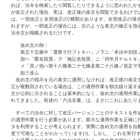
れば、法令を検索したり閲覧したりできるように思われたか
が改正された場合、実は、改正後の条文を閲覧できるわけで
は、一部改正と全部改正の2種類があります。全部改正の場
れますが、一部改正の場合には、次のような条文の修正を指
法令文が掲載されるだけです。
改め文の例：
第五十五條中「選擧ヲ行フトキハ」ノ下ニ「本法中別段
加ヘ「匿名投票」ヲ「無記名投票」ニ「同年月ナルトキ
メ「其ノ他ハ第十八條第二十七條及第二十八條ノ規定ヲ
如ク改ム
改め文の指示を元の条文に適用しなければ、改正後の条文
正が複数回されている場合は、この適用作業を順次繰り返す
文が公的に示されることは基本的になく、改め文の適用作業
れてきました。前述の「六法全書」は、まさにこれにあたり
すべての法令に対して改正バージョンごとのテキストを作
の適用作業を行う必要があります。膨大な適用作業を正確に
タを利用することが考えられます。実際に改め文の適用を自
度で可能なことがわかっています[3]。しかし、これを実行
トが必要となります。それだけではなく、改め文の例からわ