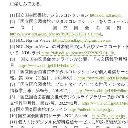
に楽しみである。
[1] 国立国会図書館デジタルコレクション
https://dl.ndl.go.jp/
。
[2] 「国立国会図書館デジタルコレクション」をリニュー
ース）｜国立国会図書館―National D
https://www.ndl.go.jp/jp/news/fy2022/221221_01.html
。
[3] NDL Ngram Viewer
https://lab.ndl.go.jp/ngramviewer/
.
[4] NDL Ngram Viewerの対象範囲の拡大及びソースコ
いて | NDL ラボ
https://lab.ndl.go.jp/news/2022/2023-01-10/
。
[5] 「国立国会図書館オンラインが公開」『人文情報学月報』
月、
https://www.dhii.jp/DHM/dhm78-1
。
[6] 「国立国会図書館デジタルコレクションが個人送信サ
報』第130号【前編】、2022年5月、
https://www.dhii.jp/DHM/dh
[7] 「国立国会図書館、プロトタイプとして次世代デジタ
情報学月報』第96号、2019年7月、
https://www.dhii.jp/DHM/dhm
[8] 「国立国会図書館次世代デジタルライブラリーで新 OC
文情報学月報』第127号、2022年2月、
https://www.dhii.jp/DHM
[9] 国立国会図書館オンライン
https://ndlonline.ndl.go.jp/
。
[10] 国立国会図書館サーチ（NDL Search）
https://iss.ndl.go.jp/
[11] 個人向けデジタル化資料送信サービスに印刷機能が加わ
予定）｜国立国会図書館―National D