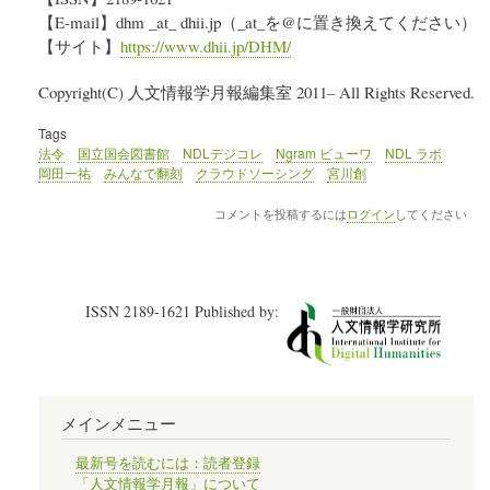
【E-mail】dhm _at_ dhii.jp（_at_を@に置き換えてください）
【サイト】
https://www.dhii.jp/DHM/
Copyright(C) 人文情報学月報編集室 2011– All Rights Reserved.
Tags
法令
国立国会図書館
NDLデジコレ
Ngram ビューワ
NDL ラボ
岡田一祐
みんなで翻刻
クラウドソーシング
宮川創
コメントを投稿するには
ログイン
してください
ISSN 2189-1621 Published by:
メインメニュー
最新号を読むには：読者登録
「人文情報学月報」について