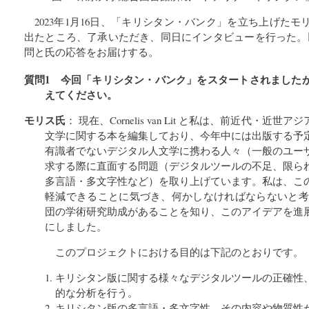
2023年1月16日、「キリシタン・バンク」を立ち上げた
出たところ、了承いただき、同日にインタビューを行った。
問と氏の応答をお届けする。
質問1 今回「キリシタン・バンク」をスタートされました
えてください。
モリス氏
： 現在、Cornelis van Lit と私は、前近代・
文学に関する本を編集しており、今年中には出版する予
有識者でないデジタル人文学に携わる人々（一般のユー
求する際に直面する問題（デジタルツールの不足、限ら
多言語・多文字性など）を取り上げています。私は、こ
軽減できることに気づき、何かしなければならないと考え
団の学術研究助成があることを知り、このアイデアを進
にしました。
このプロジェクトにおける目的は下記のとおりです。
キリシタン版に関する様々なデジタルツールの正確性
的な分析を行う。
キリシタン版の多言語・多文字性、その内容や物質性