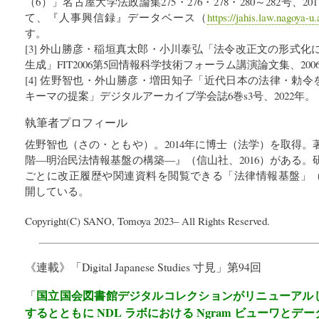
（6）」名古屋大学法政論集275・276・278・280～282号、2
て、『人事興信録』データベース（
https://jahis.law.nagoya-u
す。
[3] 外山勝彦・稲垣真太郎・小川泰弘「法令改正文の形式
生成」FIT2006第5回情報科学技術フォーラム講演論文集、200
[4] 佐野智也・外山勝彦・増田知子「近代日本の法律・勅令を
キーマの提案」デジタルアーカイブ学会誌6巻s3号、2022年。
執筆者プロフィール
佐野智也（さの・ともや）。2014年に博士（法学）を取得
階―明治民法情報基盤の構築―』（信山社、2016）がある
ごとに改正履歴や関連資料を閲覧できる「法律情報基盤」
開している。
Copyright(C) SANO, Tomoya 2023– All Rights Reserved.
《連載》「
Digital Japanese Studies 寸見
」第94回
国立国会図書館デジタルコレクションがリニューアル
「
するとともに NDL ラボにおける Ngram ビューワと