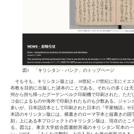
図1 「キリシタン・バンク」のトップページ
そもそも、キリシタン版とは、16世紀～17世紀に主にイ
布教を目的に出版した諸本のことである。それらの多くは天正遣欧使節
州から持ち帰ったグーテンベルク印刷機で印刷された。ただ
コ会によるものや海外で印刷されたものも少数ある。ジャン
多いが、日本語読本として印刷された日本の『平家物語』や
本語のキリシタン版には、横書きのローマ字本と縦書きの国
刻」上にある本プロジェクトのキリシタン版は、現在のとこ
る。図2は、東京大学総合図書館所蔵のキリシタン写本の
ン』[10]を、「みんなで翻刻」上で入力した後の画面であ