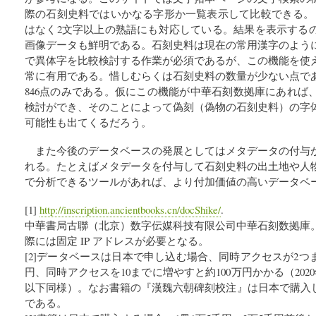
際の石刻史料ではいかなる字形か一覧表示して比較できる。
はなく2文字以上の熟語にも対応している。結果を表示する
画像データも鮮明である。石刻史料は現在の常用漢字のよう
で異体字を比較検討する作業が必須であるが、この機能を使
常に有用である。惜しむらくは石刻史料の数量が少ない点で
846点のみである。仮にこの機能が中華石刻数拠庫にあれば
検討ができ、そのことによって偽刻（偽物の石刻史料）の字
可能性も出てくるだろう。
また今後のデータベースの発展としてはメタデータの付与
れる。たとえばメタデータを付与して石刻史料の出土地や人
で分析できるツールがあれば、より付加価値の高いデータベ
[1]
http://inscription.ancientbooks.cn/docShike/
.
中華書局古聯（北京）数字伝媒科技有限公司中華石刻数拠庫
際には固定 IP アドレスが必要となる。
[2]データベースは日本で申し込む場合、同時アクセスが2つ
円、同時アクセスを10までに増やすと約100万円かかる（20
以下同様）。なお書籍の『漢魏六朝碑刻校注』は日本で購入し
である。