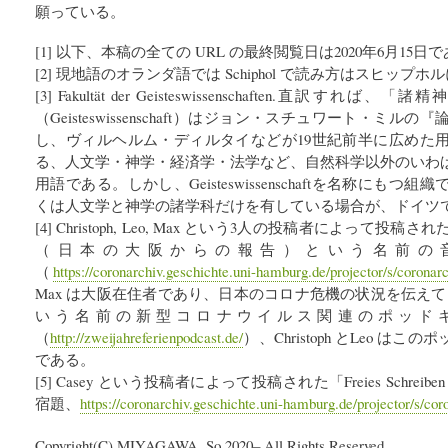
願っている。
[1] 以下、本稿の全ての URL の最終閲覧日は2020年6月15日
[2] 現地語のオランダ語では Schiphol で読み方はスヒップホ
[3] Fakultät der Geisteswissenschaften.直訳
（Geisteswissenschaft）はジョン・スチュワート・ミ
し、ヴィルヘルム・ディルタイなどが19世紀前半に広めた
る、人文学・神学・経済学・法学など、自然科学以外のいわ
用語である。しかし、Geisteswissenschaftを名称にも
くは人文学と神学の諸学科だけを有している場合が、ドイツ
[4] Christoph, Leo, Max という3人の投稿者によって投稿された「Ber
（日本の大阪からの報告）という名前の
（
https://coronarchiv.geschichte.uni-hamburg.de/projector/s/coronar
Max は大阪在住者であり、日本のコロナ危機の状況を伝えている。“Zwe
いう名前の新型コロナウイルス関連のポッド
（
http://zweijahreferienpodcast.de/
）、Christoph とLeo 
である。
[5] Casey という投稿者によって投稿された「Freies Schreibe
宿題、
https://coronarchiv.geschichte.uni-hamburg.de/projector/s/co
Copyright(C) MIYAGAWA, So 2020– All Rights Reserved.