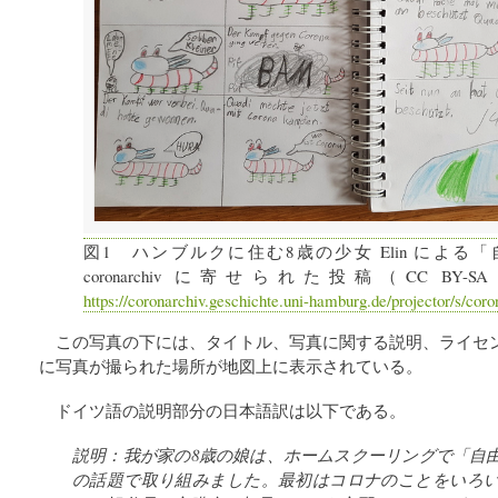
図1 ハンブルクに住む8歳の少女 Elin による
coronarchiv に寄せられた投稿（CC BY-SA 4
https://coronarchiv.geschichte.uni-hamburg.de/projector/s/cor
この写真の下には、タイトル、写真に関する説明、ライセ
に写真が撮られた場所が地図上に表示されている。
ドイツ語の説明部分の日本語訳は以下である。
説明：我が家の8歳の娘は、ホームスクーリングで「自
の話題で取り組みました。最初はコロナのことをいろ