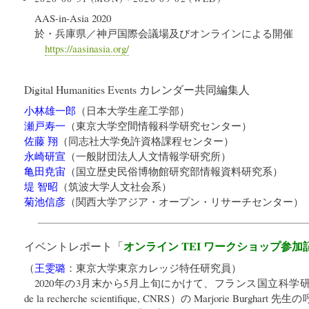
AAS-in-Asia 2020
於・兵庫県／神戸国際会議場及びオンラインによる開催
https://aasinasia.org/
Digital Humanities Events カレンダー共同編集人
小林雄一郎
（
日本大学生産工学部
）
瀬戸寿一
（
東京大学空間情報科学研究センター
）
佐藤 翔
（
同志社大学免許資格課程センター
）
永崎研宣
（
一般財団法人人文情報学研究所
）
亀田尭宙
（
国立歴史民俗博物館研究部情報資料研究系
）
堤 智昭
（
筑波大学人文社会系
）
菊池信彦
（
関西大学アジア・オープン・リサーチセンター
）
オンライン TEI ワークショップ参加
イベントレポート「
（
王雯璐
：
東京大学東京カレッジ特任研究員
）
2020年の3月末から5月上旬にかけて、フランス国立科学研究センター
de la recherche scientifique, CNRS）の Marjorie Bu