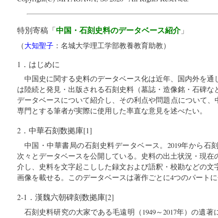
中国・石刻史料のデータベース紹介
特別寄稿「
」
（
大知聖子
：
名城大学理工学部教養教育助教
）
1．はじめに
中国史に関する史料のデータベース化は近年、国内外を通
は陸続と発見・出版される石刻史料（墓誌・造像銘・石碑な
データベースについて紹介し、その利点や問題点について、中
専門とする筆者が実際に使用した率直な意見を述べたい。
2．中華石刻数拠庫[1]
中国・中華書局の石刻史料データベース。2019年から石
次々とデータベースを公開している。史料の出土状況・現在
介し、史料を文字起こしした録文および語釈・校勘などの文
画像を載せる。このデータベースは著作ごとに4つのパート
2-1．漢魏六朝碑刻数拠庫[2]
石刻史料研究の大家である毛遠明（1949～2017年）の遺