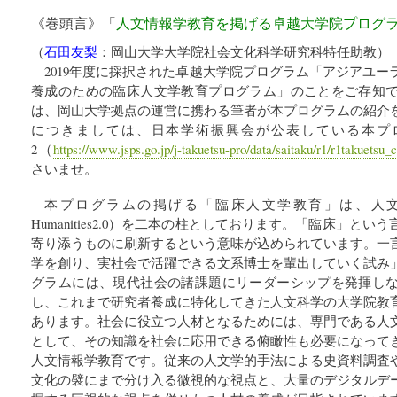
《巻頭言》「
人文情報学教育を掲げる卓越大学院プログ
（
石田友梨
：
岡山大学大学院社会文化科学研究科特任助教
）
2019年度に採択された卓越大学院プログラム「アジアユ
養成のための臨床人文学教育プログラム」のことをご存知
は、岡山大学拠点の運営に携わる筆者が本プログラムの紹介
につきましては、日本学術振興会が公表している本プ
2（
https://www.jsps.go.jp/j-takuetsu-pro/data/saitaku/r1/r1takuetsu_
さいませ。
本プログラムの掲げる「臨床人文学教育」は、人文学と
Humanities2.0）を二本の柱としております。「臨床」と
寄り添うものに刷新するという意味が込められています。一
学を創り、実社会で活躍できる文系博士を輩出していく試み
グラムには、現代社会の諸課題にリーダーシップを発揮し
し、これまで研究者養成に特化してきた人文科学の大学院教
あります。社会に役立つ人材となるためには、専門である人
として、その知識を社会に応用できる俯瞰性も必要になって
人文情報学教育です。従来の人文学的手法による史資料調査
文化の襞にまで分け入る微視的な視点と、大量のデジタルデ