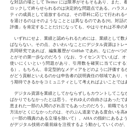
な対話の場として Twitter には限界がそもそもあり、ま
ロックして終らせられるのは決定的な問題点である。ハラス
ティの成員として追放するのは、その罪科に応じて行われる
を退けるのはそのようなこととは異なるのである[9]。対話
評価」を肯定することだけになっても、やはりそれは不幸の
いずれにせよ、業績と認められるためには、業績として数
ばならない。その点、さいわいなことにデジタル資源はトレ
共同研究であれば、編集履歴が GitHub であれ、なにかべ
とがその第一歩なのだろう（なお、ライセンスでいえば、オープ
使いにくいという問題があり、引用数を確実に当てにする
る）。もちろん、非定型的なメディアをどのように評価する
がどう貢献といえるのかは申告者の説明責任の領域であり、
う期待できるかをコミュニティとして考えればよいことでは
デジタル資源を業績としてかならずしもカウントしてこな
ばかりでもなかったとは思う。それゆえの自由さはあったで
恵まれた一部の人間のざれ言でもあったのだろう。前職でも
方法がとくになかったのは、そのぶん道楽である度合いを高
（一部の職責のある立場を除いて）。AHA の指針にあるよう
がデジタル技術の最前線を注視するよう動かしていくのが