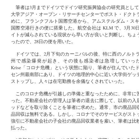
筆者は3月までドイツでドイツ研究振興協会の研究員として
大学アジア・オープン・リサーチセンターでポスト・ドクト
めに、フランクフルト国際空港から、アムステルダム・スキポ
国際空港行きの便に搭乗した。航空会社は KLM で、3月3
イトが減らされている現状から早い方が良いと判断し、ちょ
ったので、28日の便を用いた。
ドイツでは、2月下旬のカーニバルの後、特に西のノルト
州で感染爆発が起き、その後も感染者は急増していった。3月
Krise「コロナ危機」という状態に陥り、筆者が住んでい
セン州最南部にあり、ドイツの地理的中心に近い大学街ゲッ
ストップし、人々は在宅勤務を余儀なくされていった。
このコロナ危機が引越しの準備と重なったために、非常に
った。不動産会社の管理人は筆者の退去に際して、以前の入
ッドなどを取り除くことを筆者に求めた。通常、市の廃品回
品回収は無料である。しかし、コロナでそのサービスがスト
強引に不動産会社の子会社の廃品回収業者を雇い、筆者は比
払った。