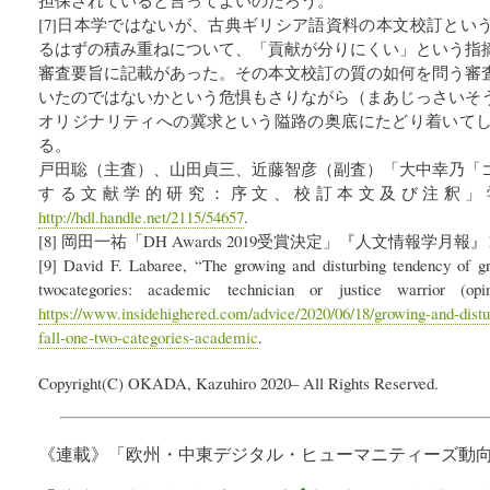
[7]日本学ではないが、古典ギリシア語資料の本文校訂とい
るはずの積み重ねについて、「貢献が分りにくい」という指
審査要旨に記載があった。その本文校訂の質の如何を問う審
いたのではないかという危惧もさりながら（まあじっさいそ
オリジナリティへの冀求という隘路の奥底にたどり着いて
る。
戸田聡（主査）、山田貞三、近藤智彦（副査）「大中幸乃「
する文献学的研究：序文、校訂本文及び注釈」
http://hdl.handle.net/2115/54657
.
[8] 岡田一祐「DH Awards 2019受賞決定」『人文情報学月報』1
[9] David F. Labaree, “The growing and disturbing tendency of gra
twocategories: academic technician or justice warrior (op
https://www.insidehighered.com/advice/2020/06/18/growing-and-distu
fall-one-two-categories-academic
.
Copyright(C) OKADA, Kazuhiro 2020– All Rights Reserved.
《連載》「
欧州・中東デジタル・ヒューマニティーズ動