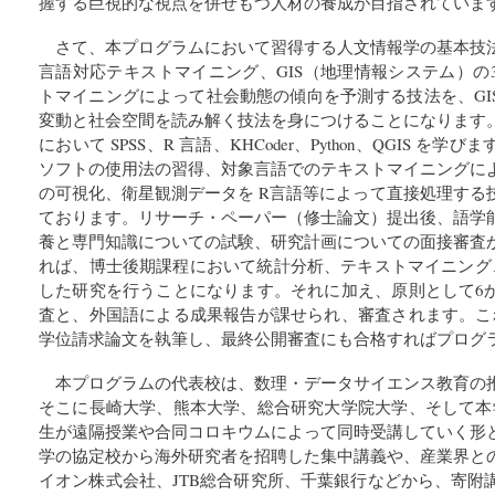
握する巨視的な視点を併せもつ人材の養成が目指されていま
さて、本プログラムにおいて習得する人文情報学の基本技
言語対応テキストマイニング、GIS（地理情報システム）の
トマイニングによって社会動態の傾向を予測する技法を、GI
変動と社会空間を読み解く技法を身につけることになります
において SPSS、R 言語、KHCoder、Python、QGIS 
ソフトの使用法の習得、対象言語でのテキストマイニングに
の可視化、衛星観測データを R言語等によって直接処理する
ております。リサーチ・ペーパー（修士論文）提出後、語学
養と専門知識についての試験、研究計画についての面接審査
れば、博士後期課程において統計分析、テキストマイニング、
した研究を行うことになります。それに加え、原則として6
査と、外国語による成果報告が課せられ、審査されます。こ
学位請求論文を執筆し、最終公開審査にも合格すればプログ
本プログラムの代表校は、数理・データサイエンス教育の
そこに長崎大学、熊本大学、総合研究大学院大学、そして本
生が遠隔授業や合同コロキウムによって同時受講していく形
学の協定校から海外研究者を招聘した集中講義や、産業界と
イオン株式会社、JTB総合研究所、千葉銀行などから、寄附