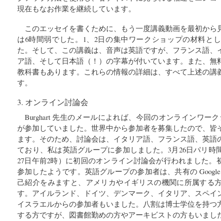
現在もなお作業を継続しています。
このエッセイを書くために、もう一度講義動画を最初から
は6時間弱でした。1、2日の集中ワークショップの材料と
た。そして、この講義は、音声は英語ですが、フランス語、
ア語、そして日本語（！）の字幕が付いています。また、無
教科書もあります。これらの情報の詳細は、すべて上述の講
す。
3. オンライン討論会
Burghart 先生のメールによれば、今回のオンラインワー
が参加していました。世界中から参加者を募集したので、皆
ます。そのため、討論会は、イタリア語、フランス語、英語
ており、私は英語グループに参加しました。3月26日パリ時
27日午前2時）に初回のオンライン討論会が行われました。初
参加したようです。英語グループの参加者は、共有の Google d
己紹介をみますと、アメリカやイギリスの機関に所属する
す。アイルランド、ドイツ、デンマーク、イタリア、スペイ
イスラエルからの参加者もいました。八割は博士学位を持つ
する方ですが、図書館勤めの方やアーキビストの方もいまし