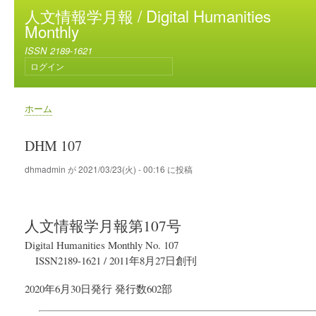
メ
人文情報学月報 / Digital Humanities
イ
Monthly
ン
ISSN 2189-1621
コ
ログイン
ン
ユ
テ
ー
ン
ザ
ホーム
ー
ツ
パ
ア
に
ン
DHM 107
カ
移
く
ウ
動
ず
dhmadmin
が
2021/03/23(火) - 00:16
に投稿
ン
ト
メ
ニ
人文情報学月報
第107号
ュ
ー
Digital Humanities Monthly No. 107
ISSN2189-1621
/
2011年8月27日
創刊
2020年6月30日
発行
発行数602部