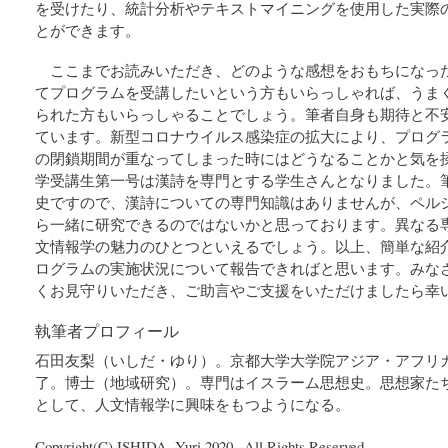
を受けたり、統計分析やテキストマイニングを使用した実際
とができます。
ここまでお読みいただき、どのような感想をおもちになっ
てプログラムを受講したいという方もいらっしゃれば、うま
られた方もいらっしゃることでしょう。筆者自身も期待と不
ています。新型コロナウイルス感染症の拡大により、プログ
の閉鎖期間が重なってしまった時にはどうなることかと気を
学受講生第一号は漢詩を専門とする学生さんとなりました。
史ですので、漢詩についての専門知識はありませんが、ペル
ら一緒に研究できるのではないかと思っております。異なる
文情報学の魅力のひとつといえるでしょう。以上、簡単な紹
ログラムの実施状況について報告できればと思います。みな
くお見守りいただき、ご助言やご支援をいただけましたら幸
執筆者プロフィール
石田友梨（いしだ・ゆり）。京都大学大学院アジア・アフリ
了。博士（地域研究）。専門はイスラーム思想史。思想家た
として、人文情報学に興味をもつようになる。
Copyright(C) ISHIDA, Yuri 2020– All Rights Reserved.