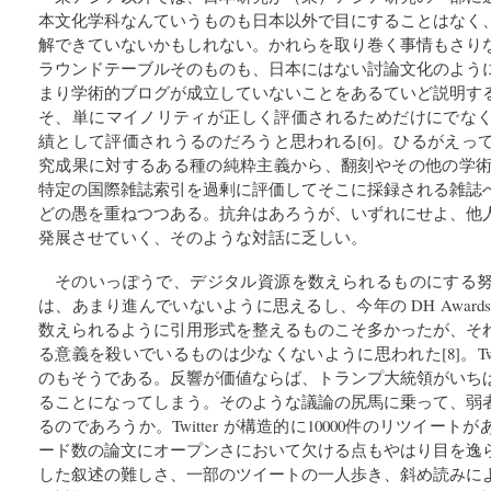
本文化学科なんていうものも日本以外で目にすることはなく
解できていないかもしれない。かれらを取り巻く事情もさり
ラウンドテーブルそのものも、日本にはない討論文化のよう
まり学術的ブログが成立していないことをあるていど説明す
そ、単にマイノリティが正しく評価されるためだけにでなく、Tw
績として評価されうるのだろうと思われる[6]。ひるがえっ
究成果に対するある種の純粋主義から、翻刻やその他の学術的
特定の国際雑誌索引を過剰に評価してそこに採録される雑誌
どの愚を重ねつつある。抗弁はあろうが、いずれにせよ、他
発展させていく、そのような対話に乏しい。
そのいっぽうで、デジタル資源を数えられるものにする
は、あまり進んでいないように思えるし、今年の DH Awar
数えられるように引用形式を整えるものこそ多かったが、そ
る意義を殺いでいるものは少なくないように思われた[8]。Twi
のもそうである。反響が価値ならば、トランプ大統領がいち
ることになってしまう。そのような議論の尻馬に乗って、弱
るのであろうか。Twitter が構造的に10000件のリツイート
ード数の論文にオープンさにおいて欠ける点もやはり目を逸
した叙述の難しさ、一部のツイートの一人歩き、斜め読みに