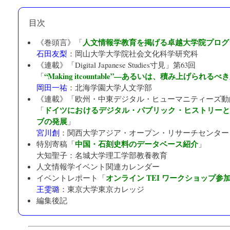
目次
人文情報学教育を掲げる卓越大学院プログ
《巻頭言》「
石田友梨
：
岡山大学大学院社会文化科学研究科
《連載》「
Digital Japanese Studies寸見
」第63回
“Making itcountable”—あるいは、積み上げられ
「
岡田一祐
：
北海学園大学人文学部
《連載》「
欧州・中東デジタル・ヒューマニティーズ動
ドイツにおけるデジタル・パブリック・ヒストリー
「
ブの発展
」
宮川創
：
関西大学アジア・オープン・リサーチセンター「K
中国・石刻史料のデータベース紹介
特別寄稿「
」
大知聖子：
名城大学理工学部教養教育
人文情報学イベント関連カレンダー
オンライン TEI ワークショップ参
イベントレポート「
王雯璐
：
東京大学東京カレッジ
編集後記