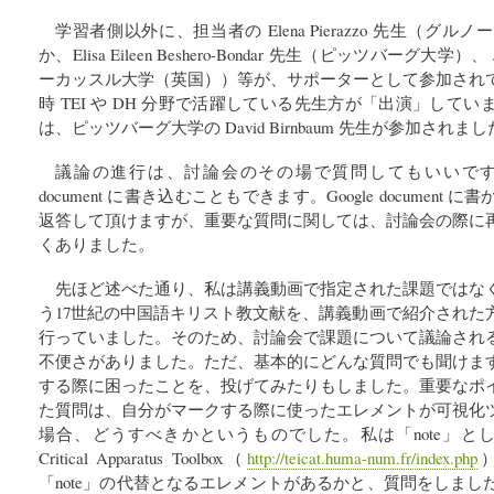
学習者側以外に、担当者の Elena Pierazzo 先生（
か、Elisa Eileen Beshero-Bondar 先生（ピッツバーグ大学）、 
ーカッスル大学（英国））等が、サポーターとして参加され
時 TEI や DH 分野で活躍している先生方が「出演」して
は、ピッツバーグ大学の David Birnbaum 先生が参加されま
議論の進行は、討論会のその場で質問してもいいですし、
document に書き込むこともできます。Google documen
返答して頂けますが、重要な質問に関しては、討論会の際に
くありました。
先ほど述べた通り、私は講義動画で指定された課題ではな
う17世紀の中国語キリスト教文献を、講義動画で紹介された
行っていました。そのため、討論会で課題について議論され
不便さがありました。ただ、基本的にどんな質問でも聞けま
する際に困ったことを、投げてみたりもしました。重要なポ
た質問は、自分がマークする際に使ったエレメントが可視化
場合、どうすべきかというものでした。私は「note」とし
Critical Apparatus Toolbox（
http://teicat.huma-num.fr/index.php
「note」の代替となるエレメントがあるかと、質問をしま