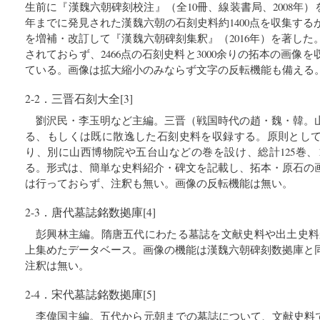
生前に『漢魏六朝碑刻校注』（全10冊、線装書局、2008年）
年までに発見された漢魏六朝の石刻史料約1400点を収集す
を増補・改訂して『漢魏六朝碑刻集釈』（2016年）を著し
されておらず、2466点の石刻史料と3000余りの拓本の画像
ている。画像は拡大縮小のみならず文字の反転機能も備える
2-2．三晋石刻大全[3]
劉沢民・李玉明など主編。三晋（戦国時代の趙・魏・韓。
る、もしくは既に散逸した石刻史料を収録する。原則とし
り、別に山西博物院や五台山などの巻を設け、総計125巻、1
る。形式は、簡単な史料紹介・碑文を記載し、拓本・原石の
は行っておらず、注釈も無い。画像の反転機能は無い。
2-3．唐代墓誌銘数拠庫[4]
彭興林主編。隋唐五代にわたる墓誌を文献史料や出土史料か
上集めたデータベース。画像の機能は漢魏六朝碑刻数拠庫と
注釈は無い。
2-4．宋代墓誌銘数拠庫[5]
李偉国主編。五代から元朝までの墓誌について、文献史料で