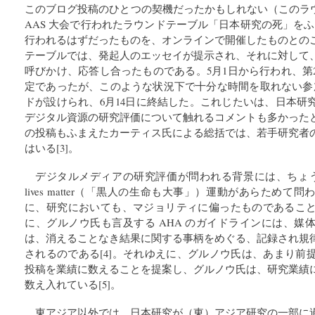
このブログ投稿のひとつの契機だったかもしれない（このラウ
AAS 大会で行われたラウンドテーブル「日本研究の死」をふまえ
行われるはずだったものを、オンラインで開催したものとの
テーブルでは、発起人のエッセイが提示され、それに対して
呼びかけ、応答し合ったものである。5月1日から行われ、第
定であったが、このような状況下で十分な時間を取れない参
ドが設けられ、6月14日に終結した。これじたいは、日本研
デジタル資源の研究評価について触れるコメントも多かった
の投稿もふまえたカーティス氏による総括では、若手研究者
はいる[3]。
デジタルメディアの研究評価が問われる背景には、ちょうど
lives matter（「黒人の生命も大事」）運動があらため
に、研究においても、マジョリティに偏ったものであるこ
に、グルノウ氏も言及する AHA のガイドラインには、媒
は、消えることなき結果に関する事柄をめぐる、記録され規
されるのである[4]。それゆえに、グルノウ氏は、あまり前提をお
投稿を業績に数えることを提案し、グルノウ氏は、研究業績
数え入れている[5]。
東アジア以外では、日本研究が（東）アジア研究の一部に