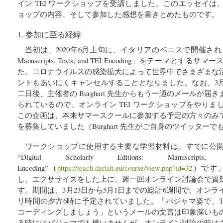
イン TEI ワークショップを受講しました。このエッセイ
ョップの内容、そして参加した感想を書きとめたものです。
1. 参加に至る経緯
当初は、2020年6月上旬に、イタリアのベニスで開催される「Digital 
Manuscripts, Texts, and TEI Encoding」をテーマ
た。コロナウイルスの感染拡大によって世界中でさまざまな
ントもあいにくキャンセルすることとなりました。なお、3月
二日後、主催者の Burghart 先生からもう一通のメールが
られているので、オンライン TEI ワークショップをやり
この企画は、本来サマースクールに参加する予定の方々のみ
を募集していました（Burghart 先生がご自身のツイッター
ワークショップに使用する主要な学習材料は、すでに公
“Digital Scholarly Editions: Manuscri
Encoding”（
https://teach.dariah.eu/course/view.php?id=32
）です
し、エクササイズをした上に、週一回オンライン討論会で質
す。期間は、3月23日から5月1日までの総計6週間で、オン
リ時間の夕方6時に予定されていました。「パジャマ姿で、T
コーディングしましょう」というメールの文言は印象深いも
る時にはパジャマでも構いませんが、オンライン討論の時は