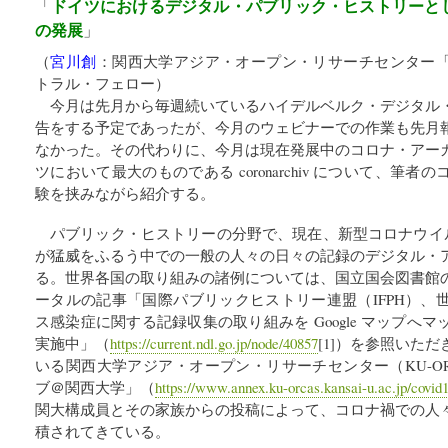
ドイツにおけるデジタル・パブリック・ヒストリーと
「
の発展
」
（
宮川創
：
関西大学アジア・オープン・リサーチセンター「K
トラル・フェロー
）
今月は先月から毎週続いているハイデルベルク・デジタル
告をする予定であったが、今月のウェビナーでの作業も先月
なかった。その代わりに、今月は現在発展中のコロナ・アー
ツにおいて最大のものである coronarchiv について、筆
験を挟みながら紹介する。
パブリック・ヒストリーの分野で、現在、新型コロナウイルス感
が猛威をふるう中での一般の人々の日々の記録のデジタル・
る。世界各国の取り組みの諸例については、国立国会図書館
ータルの記事「国際パブリックヒストリー連盟（IFPH）、
ス感染症に関する記録収集の取り組みを Google マップへ
実施中」（
https://current.ndl.go.jp/node/40857
[1]）を参照いた
いる関西大学アジア・オープン・リサーチセンター（KU-O
ブ＠関西大学」（
https://www.annex.ku-orcas.kansai-u.ac.jp/covid
関大構成員とその家族からの投稿によって、コロナ禍での人
積されてきている。