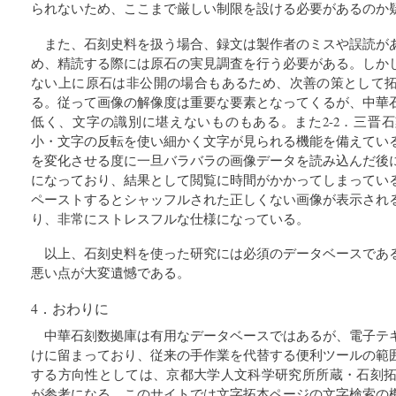
られないため、ここまで厳しい制限を設ける必要があるのか
また、石刻史料を扱う場合、録文は製作者のミスや誤読が
め、精読する際には原石の実見調査を行う必要がある。しか
ない上に原石は非公開の場合もあるため、次善の策として
る。従って画像の解像度は重要な要素となってくるが、中華
低く、文字の識別に堪えないものもある。また2-2．三晋
小・文字の反転を使い細かく文字が見られる機能を備えてい
を変化させる度に一旦バラバラの画像データを読み込んだ後
になっており、結果として閲覧に時間がかかってしまってい
ペーストするとシャッフルされた正しくない画像が表示され
り、非常にストレスフルな仕様になっている。
以上、石刻史料を使った研究には必須のデータベースであ
悪い点が大変遺憾である。
4．おわりに
中華石刻数拠庫は有用なデータベースではあるが、電子テ
けに留まっており、従来の手作業を代替する便利ツールの範
する方向性としては、京都大学人文科学研究所所蔵・石刻拓本
が参考になる。このサイトでは文字拓本ページの文字検索の