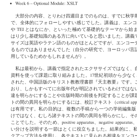
Week 6 – Optional Module: XSLT
大部分の内容、とりわけ四週目までのものは、すでに秋学
で、全体的にフォローしやすい感じでした。講義は、エンコ
や TEI とはなにか、といった極めて基礎的なテーマから
はり少し基礎知識のある方に向いていると思いました。講義
サイズは英語やラテン語のものがほとんどですが、エンコー
るものではありませんでした（自分の研究で、ヨーロッパ言
用しているためかもしれませんが）。
私は最初から、講義で指定されたエクササイズではなく、
資料を使って課題に取り組みました。17世紀初頭から少なく
された、中国語版のキリスト教教理書群『天主教要』です。
おり、しかもすべてに出版年代が明記されているわけではな
違を明らかにすることや出版時期の前後を判定することが課
トの間の異同を明らかにするには、校訂テキスト（critical app
は有用です。私の目的は、複数の手稿から一つの学術編集版（schola
けではなく、むしろ諸テキストの間の異同を明らかにし、そ
ことでした。そのため、positive apparatus、negative apparatus、そ
い分けを説明する一節はとくに役立ちました。結果的に、私は、neutr
クアップ方法を使用し、各テキストに見られる相違をエンコ