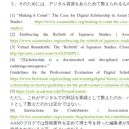
う。そのためには、デジタル資源をあらためて数えられるも
[1] “Making it Count”: The Case for Digital Scholarship in Asian S
Studies
https://www.asianstudies.org/making-it-count-the-case-f
studies/
.
[2] Embracing the Rebirth of Japanese Studies | Assoc
https://www.asianstudies.org/embracing-the-rebirth-of-japanese-studi
[3] Virtual Roundtable: The “Rebirth” of Japanese Studies, Clos
http://prcurtis.com/events/AAS2020/PC/
.
[4] “[S]cholarship is a documented and disciplined conv
enduringconsequence.”
Guidelines for the Professional Evaluation of Digital Sch
https://www.historians.org/teaching-and-learning/digital-history-resou
scholarship-in-history/guidelines-for-the-professional-evaluation-of-di
[5]
https://yale.academia.edu/TristanGrunow
.
ただし、これがデジタルでの対話を業績として数えたのか、
トとして数えたのかは定かではない。
[6] Instructions for Contributors | Associat
https://www.asianstudies.org/asianow-blog/instructions-for-contributor
AASのブログでは投稿要件を定めて博士号を持った編集者が
担保されていると言ってよいのだろう。