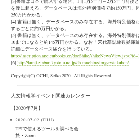
[3]書籍は日本で購入する場合、1冊1万5千円～2万5千円前後
を優に超える。データベースは海外特別価格で約150万円、
250万円かかる。
[4] 書籍は無く、データベースのみ存在する。海外特別価格は
するごとに約5万円かかる。
[5] 書籍は無く、データベースのみ存在する。海外特別価格
10までになると約145万円かかる。なお「宋代墓誌銘数拠
詳細にデータベース紹介を行っている。
http://inscription.ancientbooks.cn/docShike/shikeNewsView.jspx?id
[6]
http://kanji.zinbun.kyoto-u.ac.jp/db-machine/imgsrv/takuhon/
.
Copyright(C) OCHI, Seiko 2020– All Rights Reserved.
人文情報学イベント関連カレンダー
【2020年7月】
2020-07-02 (THU)
TEIで使えるツールを調べる会
於・Zoom