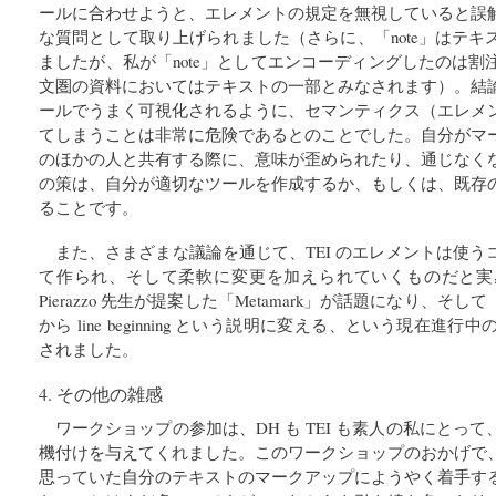
ールに合わせようと、エレメントの規定を無視していると誤
な質問として取り上げられました（さらに、「note」はテ
ましたが、私が「note」としてエンコーディングしたのは
文圏の資料においてはテキストの一部とみなされます）。結
ールでうまく可視化されるように、セマンティクス（エレメ
てしまうことは非常に危険であるとのことでした。自分がマ
のほかの人と共有する際に、意味が歪められたり、通じなく
の策は、自分が適切なツールを作成するか、もしくは、既存
ることです。
また、さまざまな議論を通じて、TEI のエレメントは使
て作られ、そして柔軟に変更を加えられていくものだと実
Pierazzo 先生が提案した「Metamark」が話題になり、そして「lb
から line beginning という説明に変える、という現在
されました。
4. その他の雑感
ワークショップの参加は、DH も TEI も素人の私にとっ
機付けを与えてくれました。このワークショップのおかげで
思っていた自分のテキストのマークアップにようやく着手す