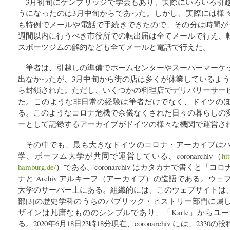
3月初旬にケンブリッジで学会もあり、実際にいろいろ引
うになったのは3月中旬からであった。しかし、実際には様
も特例でメールや電話で手続きできたので、その分は時間が
週間以内に行うべき市役所での転出届は全てメールで行え、
スポーツジムの解約なども全てメールと電話で行えた。
筆者は、引越しの準備でホームセンターやスーパーマーケ
出なかったが、3月中旬から街の店は多くが休業しているよう
ら封鎖された。ただし、いくつかの料理店でデリバリーサー
た。このような非日常の経験は筆者だけでなく、ドイツの
る。このようなコロナ危機で余儀なくされた日々の暮らしの
ーとして記録するアーカイブがドイツの様々な機関で運営さ
その中でも、最も大きなドイツのコロナ・アーカイブは
学、ボーフム大学が共同で運営している、coronarchiv（
ht
hamburg.de/
）である。coronarchiv はカタカナで書くと「コロ
ナと Archiv アルキーフ（アーカイブ）の造語である。ウ
大学のサーバー上にある。組織的には、このウェブサイトは
部[3]の歴史学科のうちのパブリック・ヒストリー部門に属
ザインは凡庸なもののシンプルであり、「Karte」からユ
る。2020年6月18日23時18分現在、coronarchiv には、2