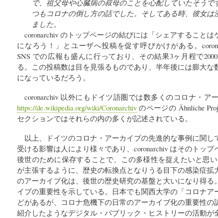
で、祖父母や心臓病の叔母のことを心配していたそうで
つもコロナの倒し方の話でした。そしてある時、彼女は
ました。
coronarchiv のトップページの結びには「シェアするこ
になろう！」とユーザへ投稿を促す呼びかけがある。coronarchi
SNS での広報も盛んに行っており、その結果3ヶ月程で20
る。この投稿数は目を見張るものであり、半年後には膨大な
になっているだろう。
coronarchiv 以外にもドイツ語圏では数多くのコロナ
https://de.wikipedia.org/wiki/Coronarchiv
のページの Ähnliche Projek
セクションではそれらの内の多くが記述されている。
以上、ドイツのコロナ・アーカイブの先進的な事例に関し
受ける影響は人により様々であり、coronarchiv はそのト
後世のために保存することで、この多様性を捉えたいと思います」
が主張するように、歴史の転換点となりうる目下の感染症拡
のアーカイブ化は、後世の歴史研究の基盤と大いになり得る
イブの重要性を示している。日本でも関西大学の「コロナア
どがあるが、コロナ危機下の日常のアーカイブ化の重要性の
紹介したようなデジタル・パブリック・ヒストリーの活動が