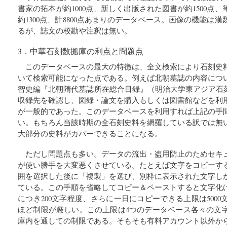
書家の拓本が約1000点、新しく出版された図書が約1500点
約1300点、計8800点あまりのデータベース。画像の機能は
るが、誌文の校勘や注釈は無い。
3．中華石刻数拠庫の利点と問題点
このデータベースの最大の特徴は、全文検索により石刻史
いて検索可能になった点である。例えば北朝墓誌の内容につ
智史編『北朝隋代墓誌所在総合目録』（明治大学東アジア石刻
収録先を確認し、図録・論文を購入もしくは図書館などを利
が一般的であった。このデータベースを利用すれば上記の手
い。もちろん当該時期の全石刻史料を網羅している訳では無
大部分の史料がカバーできることになる。
ただし問題点も多い。データの流出・盗用防止のためセキ
が使い勝手を大変悪くさせている。たとえば文字をコピーす
囲を選択した後に「複製」を選び、別枠に表示された文字し
ている。この手順を省略してコピー＆ペーストすると文字化
につき200文字程度、さらに一日にコピーできる上限は500
ほど制限が厳しい。この上限は4つのデータベース各々の文
庫内を通しての制限である。そもそも有料アカウント以外か