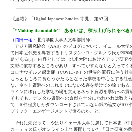
《連載》「
Digital Japanese Studies 寸見
」第63回
“Making itcountable”—あるいは、積み上げられる
「
（
岡田一祐
：
北海学園大学人文学部講師
）
アジア研究協会（AAS）のブログにおいて、イェール大学
て日本近代史を専攻するトリスタン・R・グルノウ氏が2020
題である[1]。内容としては、北米大陸におけるアジア研究
文脈に依存するところがあり、すべてがすんなりと入ってく
コロナウイルス感染症（COVID-19）の世界的流行に伴う
もっとももろに食らうかたちとなった学校を中心とする社
な、ネット資源へのこれまでにない依存を受けての論である
ラインに移行した学術の場を支えるネット資源を学術への貢
そもそも、デジタル資源への貢献を十分にわれわれは数え
て、10件程度しかダウンロードされていない紙の論文が100
ブリック・エンゲージメントで優るのか、と。
それに先だって、やはりイェール大学に属して日本史（中
カーティス氏がオンライン上で展開していた「日本研究の蘇生