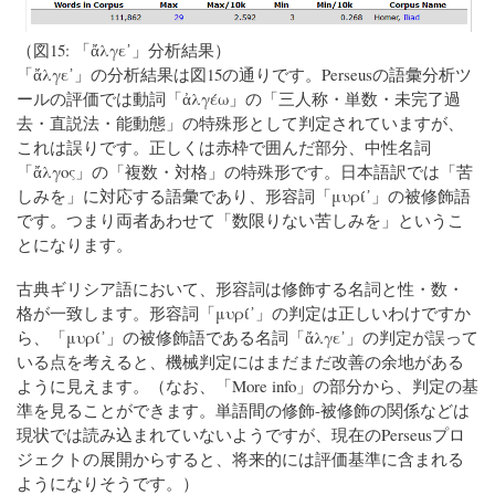
（図15: 「ἄλγε᾽」分析結果）
「ἄλγε᾽」の分析結果は図15の通りです。Perseusの語彙分析ツ
ールの評価では動詞「ἀλγέω」の「三人称・単数・未完了過
去・直説法・能動態」の特殊形として判定されていますが、
これは誤りです。正しくは赤枠で囲んだ部分、中性名詞
「ἄλγος」の「複数・対格」の特殊形です。日本語訳では「苦
しみを」に対応する語彙であり、形容詞「μυρί᾽」の被修飾語
です。つまり両者あわせて「数限りない苦しみを」というこ
とになります。
古典ギリシア語において、形容詞は修飾する名詞と性・数・
格が一致します。形容詞「μυρί᾽」の判定は正しいわけですか
ら、「μυρί᾽」の被修飾語である名詞「ἄλγε᾽」の判定が誤って
いる点を考えると、機械判定にはまだまだ改善の余地がある
ように見えます。（なお、「More info」の部分から、判定の基
準を見ることができます。単語間の修飾-被修飾の関係などは
現状では読み込まれていないようですが、現在のPerseusプロ
ジェクトの展開からすると、将来的には評価基準に含まれる
ようになりそうです。）