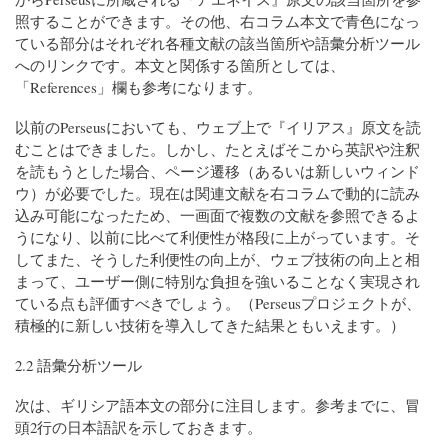
照することができます。その他、右コラム本文で青色になっ
ている部分はそれぞれ各種文献の該当箇所や語彙分析ツール
へのリンクです。本文と関係する箇所としては、
「References」欄も参考になります。
以前のPerseusにおいても、ウェブ上で『イリアス』原文を読
むことはできました。しかし、たとえばそこから英訳や注釈
を読もうとした場合、ページ遷移（あるいは新しいウィンド
ウ）が必要でした。現在は関連文献を右コラムで動的に読み
込み可能になったため、一画面で複数の文献を参照できるよ
うになり、以前に比べて利便性が格段に上がっています。そ
してまた、そうした利便性の向上が、ウェブ技術の向上と相
まって、ユーザー側に特別な負担を強いることなく実現され
ている点も評価すべきでしょう。（Perseusプロジェクトが、
積極的に新しい技術を導入してきた結果ともいえます。）
2.2 語彙分析ツール
次は、ギリシア語本文の部分に注目します。参考までに、冒
頭2行の日本語訳を示しておきます。