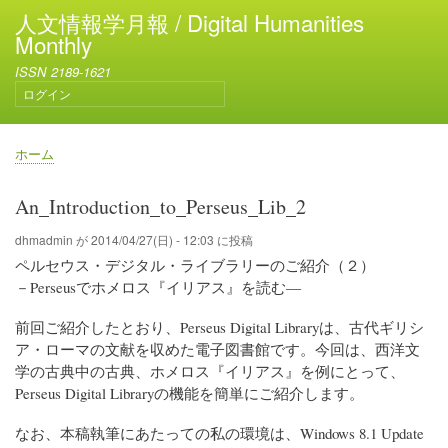
メ
人文情報学月報 / Digital Humanities
イ
Monthly
ン
ISSN 2189-1621
コ
ログイン
ン
ユ
テ
ー
ン
ザ
ホーム
ー
ツ
パ
ア
に
ン
An_Introduction_to_Perseus_Lib_2
カ
移
く
ウ
動
ず
dhmadmin
が
2014/04/27(日) - 12:03
に投稿
ン
ペルセウス・デジタル・ライブラリーのご紹介（２）
ト
メ
－Perseusでホメロス『イリアス』を読む―
ニ
ュ
前回ご紹介したとおり、Perseus Digital Libraryは、古代ギリシ
ー
ア・ローマの文献を収めた電子図書館です。今回は、西洋文
学の古典中の古典、ホメロス『イリアス』を例にとって、
Perseus Digital Libraryの機能を簡単にご紹介します。
なお、本稿執筆にあたっての私の環境は、Windows 8.1 Update