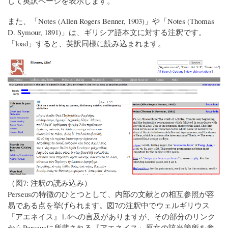
して英訳ページを表示します。
また、「Notes (Allen Rogers Benner, 1903)」や「Notes (Thomas
D. Symour, 1891)」は、ギリシア語本文に対する注釈です。
「load」すると、英訳同様に読み込まれます。
（図7: 注釈の読み込み）
Perseusの特徴のひとつとして、内部の文献との相互参照が容
易である点を挙げられます。図7の注釈中でウェルギリウス
『アエネイス』1.4への言及がありますが、その部分のリンク
からPerseusに所蔵される『アエネイス』原文の該当箇所を参