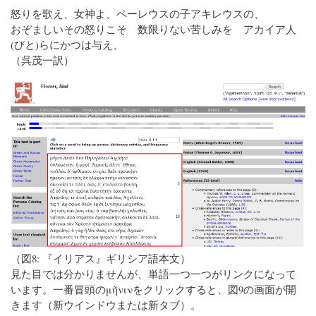
怒りを歌え、女神よ、ペーレウスの子アキレウスの、
おぞましいその怒りこそ 数限りない苦しみを アカイア人
(びと)らにかつは与え、
（呉茂一訳）
（図8: 『イリアス』ギリシア語本文）
見た目では分かりませんが、単語一つ一つがリンクになって
います。一番冒頭のμῆνινをクリックすると、図9の画面が開
きます（新ウインドウまたは新タブ）。