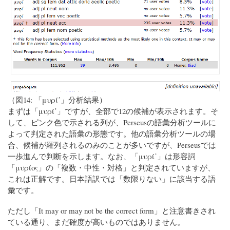
（図14: 「μυρί᾽」分析結果）
まずは「μυρί᾽」ですが、全部で12の候補が表示されます。そ
して、ピンク色で示される列が、Perseusの語彙分析ツールに
よって判定された語彙の形態です。他の語彙分析ツールの場
合、候補が羅列されるのみのことが多いですが、Perseusでは
一歩進んで判断を示します。なお、「μυρί᾽」は形容詞
「μυρίος」の「複数・中性・対格」と判定されていますが、
これは正解です。日本語訳では「数限りない」に該当する語
彙です。
ただし「It may or may not be the correct form」と注意書きされ
ている通り、まだ確度が高いものではありません。