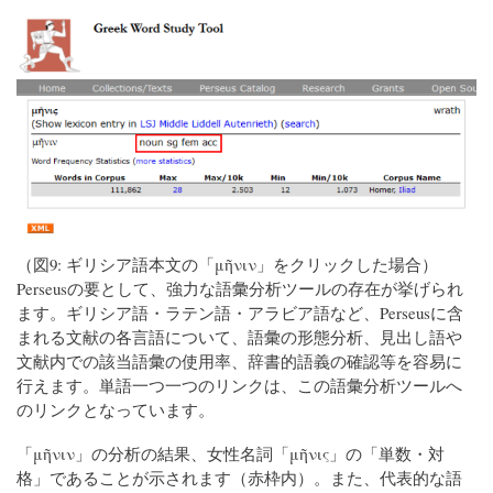
（図9: ギリシア語本文の「μῆνιν」をクリックした場合）
Perseusの要として、強力な語彙分析ツールの存在が挙げられ
ます。ギリシア語・ラテン語・アラビア語など、Perseusに含
まれる文献の各言語について、語彙の形態分析、見出し語や
文献内での該当語彙の使用率、辞書的語義の確認等を容易に
行えます。単語一つ一つのリンクは、この語彙分析ツールへ
のリンクとなっています。
「μῆνιν」の分析の結果、女性名詞「μῆνις」の「単数・対
格」であることが示されます（赤枠内）。また、代表的な語