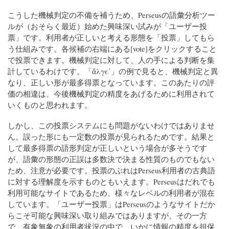
こうした機械判定の不備を補うため、Perseusの語彙分析ツー
ルが（おそらく最近）始めた興味深い試みが「ユーザー投
票」です。利用者が正しいと考える形態を「投票」してもら
う仕組みです。各候補の右端にある[vote]をクリックすること
で投票できます。機械判定に対して、人の手による判断を集
計しているわけです。「ἄλγε᾽」の例で見ると、機械判定と異
なり、正しい形が最多得票となっています。このあたりの評
価の相違は、今後機械判定の精度をあげるために利用されて
いくものと思われます。
しかし、この投票システムにも問題がないわけではありませ
ん。誤った形にも一定数の投票が見られるためです。結果と
して最多得票の語形判定が正しいという場合が多そうです
が、語彙の形態の正誤は多数決で決まる性質のものでもない
ため、注意が必要です。投票のぶれはPerseus利用者の古典語
に対する理解度を示すものともいえます。Perseusはだれでも
利用可能なサイトであるため、様々なレベルの利用者が混在
しています。「ユーザー投票」はPerseusのようなサイトだか
らこそ可能な興味深い取り組みではありますが、その一方
で、有象無象の利用者状況の中で、いかに情報の精度を担保