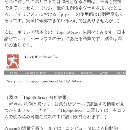
それに対してこのリストでは18例となる理由は、筆者も把握
できていません。（なお、他の用例検索ツールを用いたとこ
ろ、『イリアス』における「μῆνις」の使用例は15例程度あり
そうです。完全に確認できているわけではありませんが。）
次に、ギリシア語本文の「Πηληϊάδεω」を調べてみます。日本
語訳でいう「ペーレウスの子」にあたる語彙です。結果は図
13の通りです。
（図13: 「Πηληϊάδεω」分析結果）
「μῆνιν」の例と異なり、語彙分析ツールで該当する情報が見
つかりません。（ただし、「Πηληϊάδεω」に関しては、右コラ
ムで読み込み可能な注釈の中に説明が見られます。）
Perseusの語彙分析ツールでは、コンピュータによる自動的・