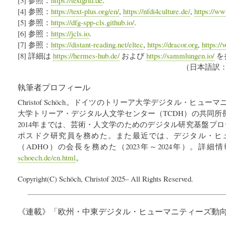
[4] 参照：
https://text-plus.org/en/
,
https://nfdi4culture.de/
,
https://ww
[5] 参照：
https://dfg-spp-cls.github.io/
.
[6] 参照：
https://jcls.io
.
[7] 参照：
https://distant-reading.net/eltec
,
https://dracor.org
,
https://
[8] 詳細は
https://hermes-hub.de/
および
https://sammlungen.io/
を
（日本語訳：
執筆者プロフィール
Christof Schöch。ドイツのトリーア大学デジタル・ヒュ
大学トリーア・デジタル人文学センター（TCDH）の共同所長
2014年までは、芸術・人文学のためのデジタル研究基盤プロジ
ポスドク研究員を務めた。また最近では、デジタル・ヒ
（ADHO）の会長を務めた（2023年～2024年）。詳細
schoech.de/en.html
。
Copyright(C) Schöch, Christof 2025– All Rights Reserved.
《連載》「
欧州・中東デジタル・ヒューマニティーズ動