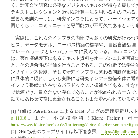
く、計算文学研究に必要なデジタルスキルの習得を支援して
テキストコレクションと適切な計算手法を用いるものである
重要な教訓の一つは、研究インフラにとって、ハードウェア
同じくらい、コミュニティと専門能力が不可欠であるという
実際に、これらのインフラの内部でも多くの研究が行われ
ビス、データモデル、コーパス構築の標準や、自然言語処理（
フレームワークといったテーマに及んでいる。Text+コン
は、著作権保護下にあるテキスト資料をオープンに共有可能
と、その適合性の評価を行うことである。この分野では学術
ンサイエンス原則、そして研究インフラに関わる問題が複雑
に具体的に現れ、しかし実際には研究インフラ整備全体に通
インフラ整備に内在するパラドックスと複雑さである。すな
で信頼でき、目立たない存在であることが求められる一方で
動向にあわせて常に更新されることもまた求められているの
[1] 詳細は Patrick Sahle による DHd ブログの定期更新リ
p=11018
。また、小規模学科（Kleine Fächer
https://www.kleinefaecher.de/kartierung/kleine-faecher-von-a-z/digit
[2] DHd 協会のウェブサイトは以下を参照：
https://digitalhumani
[3] 参照：
https://textgrid.de
.