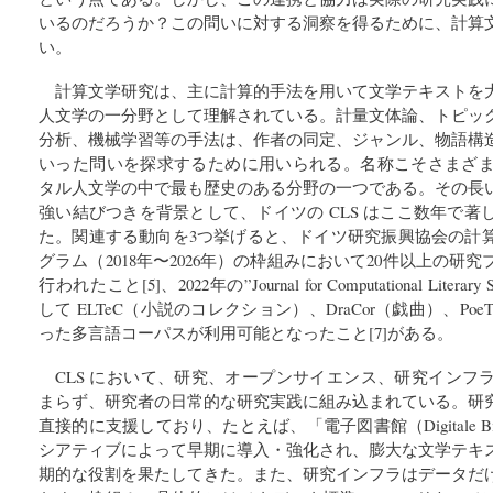
いるのだろうか？この問いに対する洞察を得るために、計算
い。
計算文学研究は、主に計算的手法を用いて文学テキストを
人文学の一分野として理解されている。計量文体論、トピッ
分析、機械学習等の手法は、作者の同定、ジャンル、物語構
いった問いを探求するために用いられる。名称こそさまざまで
タル人文学の中で最も歴史のある分野の一つである。その長
強い結びつきを背景として、ドイツの CLS はここ数年で
た。関連する動向を3つ挙げると、ドイツ研究振興協会の計
グラム（2018年〜2026年）の枠組みにおいて20件以上の
行われたこと[5]、2022年の”Journal for Computational Literary
して ELTeC（小説のコレクション）、DraCor（戯曲）、Po
った多言語コーパスが利用可能となったこと[7]がある。
CLS において、研究、オープンサイエンス、研究インフ
まらず、研究者の日常的な研究実践に組み込まれている。研
直接的に支援しており、たとえば、「電子図書館（Digitale Bibliot
シアティブによって早期に導入・強化され、膨大な文学テキ
期的な役割を果たしてきた。また、研究インフラはデータだ