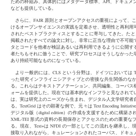
ための枠組み、具体的にはメタデータ標準、API、ドキュメ
なども提供している。
さらに、FAIR 原則とオープンアクセスの重視によって、こ
けるオープンサイエンスの実践を定着させ、透明性と再利用
されたベストプラクティスとすることに寄与してきた。たとえ
掲載されたすべての論文に対し、非常に正当な理由で不可能
タとコードを他者が検証あるいは再利用できるように公開す
者たちもそれに倣うことで、研究プロセスはそうしなかった
あり持続可能なものになっている。
より一般的には、CLS という分野は、ドイツにおいては TextGr
った研究インフライニシアティブとの密接な共生関係のな
る。これらはテキストアノテーション、共同編集、コーパス
ォームを提供した。現在では基本的なインフラと見なされて
は、実は研究上のニーズから生まれ、デジタル人文学研究者
る。TextGrid はその顕著な例で、元々は Text Encoding Ini
デジタル版（digital edition）の作成を支援するために
XML-TEI 形式の資料の長期保存とアクセスのための重要
る。現在、Text+は NFDI の一部としてこの流れを継承
接取り入れながら、キュレーションされたコーパス、ドキュ