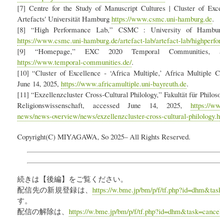
[7] Centre for the Study of Manuscript Cultures | Cluster of Exc
Artefacts' Universität Hamburg
https://www.csmc.uni-hamburg.de
.
[8] “High Performance Lab,” CSMC : University of Hambur
https://www.csmc.uni-hamburg.de/artefact-lab/artefact-lab/highperf
[9] “Homepage,” EXC 2020 Temporal Communities, a
https://www.temporal-communities.de/
.
[10] “Cluster of Excellence - ‘Africa Multiple,’ Africa Multiple C
June 14, 2025,
https://www.africamultiple.uni-bayreuth.de
.
[11] “Exzellenzcluster Cross-Cultural Philology,” Fakultät für Philo
Religionswissenschaft, accessed June 14, 2025,
https://w
news/news-overview/news/exzellenzcluster-cross-cultural-philology.
Copyright(C) MIYAGAWA, So 2025– All Rights Reserved.
続きは【後編】をご覧ください。
配信先の新規登録は、
https://w.bme.jp/bm/p/f/tf.php?id=dhm&tas
す。
配信の解除は、
https://w.bme.jp/bm/p/f/tf.php?id=dhm&task=cance