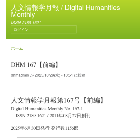
メ
人文情報学月報 / Digital Humanities
イ
Monthly
ン
ISSN 2189-1621
コ
ログイン
ン
ユ
テ
ー
ン
ザ
ホーム
ー
ツ
パ
ア
に
ン
DHM 167【前編】
カ
移
く
ウ
動
ず
dhmadmin
が
2025/10/29(水) - 10:51
に投稿
ン
ト
メ
ニ
人文情報学月報
第167号【前編】
ュ
ー
Digital Humanities Monthly No. 167-1
ISSN 2189-1621
/
2011年08月27日
創刊
2025年6月30日
発行
発行数1156部