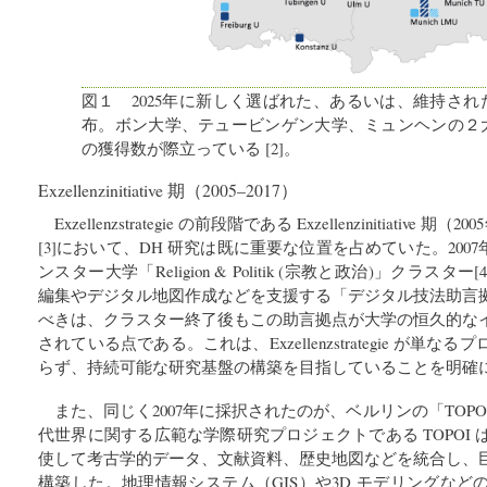
図１ 2025年に新しく選ばれた、あるいは、維持された Exzel
布。ボン大学、テュービンゲン大学、ミュンヘンの２
の獲得数が際立っている [2]。
Exzellenzinitiative 期（2005–2017）
Exzellenzstrategie の前段階である Exzellenzinitiative 期
[3]において、DH 研究は既に重要な位置を占めていた。2007
ンスター大学「Religion & Politik (宗教と政治)」クラスタ
編集やデジタル地図作成などを支援する「デジタル技法助言
べきは、クラスター終了後もこの助言拠点が大学の恒久的な
されている点である。これは、Exzellenzstrategie が単
らず、持続可能な研究基盤の構築を目指していることを明確
また、同じく2007年に採択されたのが、ベルリンの「TOPO
代世界に関する広範な学際研究プロジェクトである TOPOI
使して考古学的データ、文献資料、歴史地図などを統合し、
構築した。地理情報システム（GIS）や3D モデリングな