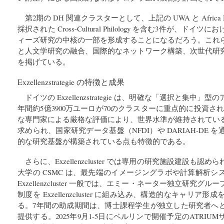
第2期の DH 関連クラスターとして、上記の UWA と Africa 
採択された Cross-Cultural Philology を含む3件が、
ィーズ研究の中核の一部を形成することになるだろう。これ
と人文学研究の融合、国際的なネットワーク構築、次世代研
を掲げている。
Exzellenzstrategie の特徴と成果
ドイツの Exzellenzstrategie は、明確な「選択と集
年間約5億3900万ユーロが70のクラスターに重点的に投資され
な専門家による厳格な評価により、世界水準が維持されてい
求められ、国家研究データ基盤（NFDI）や DARIAH-DE
的な研究基盤が構築されている点も特徴的である。
さらに、Exzellenzcluster では専用の研究施設建設も
大学の CSMC は、最先端のイメージングラボや計算解析シス
Exzellenzcluster 一般では、エミー・ネーター独立研究
制度を Exzellenzcluster に組み込み、構造的なキャリ
る。7年間の助成期間は、博士課程学生が独立した研究者へ
提供する。2025年9月1-5日にベルリンで開催予定のATRI