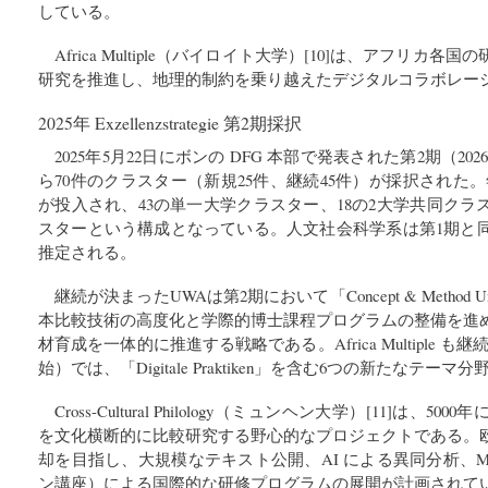
している。
Africa Multiple（バイロイト大学）[10]は、アフリカ
研究を推進し、地理的制約を乗り越えたデジタルコラボレー
2025年 Exzellenzstrategie 第2期採択
2025年5月22日にボンの DFG 本部で発表された第2期（202
ら70件のクラスター（新規25件、継続45件）が採択された。
が投入され、43の単一大学クラスター、18の2大学共同クラ
スターという構成となっている。人文社会科学系は第1期と
推定される。
継続が決まったUWAは第2期において「Concept & Method 
本比較技術の高度化と学際的博士課程プログラムの整備を進
材育成を一体的に推進する戦略である。Africa Multiple も
始）では、「Digitale Praktiken」を含む6つの新たなテー
Cross-Cultural Philology（ミュンヘン大学）[11]は
を文化横断的に比較研究する野心的なプロジェクトである。
却を目指し、大規模なテキスト公開、AI による異同分析、
ン講座）による国際的な研修プログラムの展開が計画されて