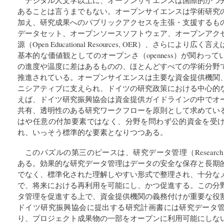
あることは言うまでもない。オープンサイエンスは学術研究
加え、研究成果へのパブリックアクセスを主張・支援するも
データセット、オープンソースソフトウェア、オープンアク
源（Open Educational Resources, OER）、さらによ
基本的な価値観としてのオープンさ（openness）が関わっ
の進度や温度に差はあるものの、ほとんどすべての学術分野
推進されている。オープンサイエンスは主要な資金提供機関
ニシアティブに支えられ、ドイツの研究政策における中心的
えば、ドイツ研究振興協会は資金提供ガイドラインの中でオ
共有、透明性のある研究ワークフローを原則として求めてい
はや任意の付加要素ではなく、分野を問わず公的資金を受
れ、いっそう標準的な要素となりつつある。
このパズルの第三のピースは、研究データ管理（Research Data 
ある。効果的な研究データ管理はデータの安全な保存と長期
でなく、標準化された理解しやすい形式で整理され、十分な
で、将来における再利用を可能にし、かつ促進する。この分
タ管理を促進する上で、資金提供機関の義務付けが重要な役
ドイツ研究振興協会に提出する研究計画書には研究データ
り、プロジェクト成果物の一部をオープンに利用可能にしな