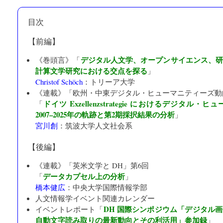
目次
【前編】
デジタル人文学、オープンサイエンス、
《巻頭言》「
計算文学研究における交点を探る
」
Christof Schöch
：
トリーア大学
《連載》「
欧州・中東デジタル・ヒューマニティーズ動
ドイツ Exzellenzstrategie におけるデジタ
「
2007–2025年の軌跡と第2期採択結果の分析
」
宮川創
：
筑波大学人文社会系
【後編】
《連載》「
英米文学と DH
」第6回
データカプセル上の分析
「
」
橋本健広
：
中央大学国際情報学部
人文情報学イベント関連カレンダー
DH 国際シンポジウム「デジタル
イベントレポート「
自動文字読み取りの最新動向とその利活用」参加録
」