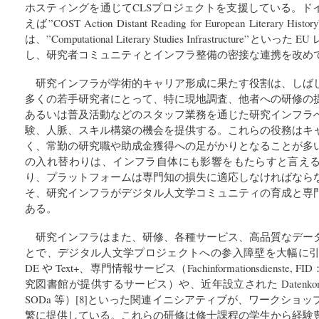
ホスティングを通じてCLSプロジェクトを支援している。ド
えば”COST Action Distant Reading for European Liter
は、”Computational Literary Studies Infrastructure
し、研究者コミュニティとインフラ整備の密接な連携を改め
研究インフラが学術的キャリア形成に果たす役割は、しば
多くの若手研究者にとって、特に現地調査、他者への研修の
あるいは普及活動などのスタッフ業務を通じた研究インフラ
験、人脈、スキル構築の機会を提供する。これらの役務はキ
く、常勤の研究職や助成金獲得への足がかりとなることが多
の入れ替わりは、インフラ自体にも影響をもたらすと言え
り、プラットフォームは専門知の損失に適応しなければなら
そ、研究インフラがデジタル人文学コミュニティの育成と専
ある。
研究インフラはまた、研修、各種サービス、高品質なデー
とで、デジタル人文学プロジェクトへの参入障壁を大幅に引き
DE や Text+、専門情報サービス（Fachinformationsdiens
究図書館が提供するサービス）や、近年設立された Datenkompeten
SODa 等）[8]といった関連イニシアティブが、ワークショ
繁に提供している。これらの研修は修士課程の学生から経験