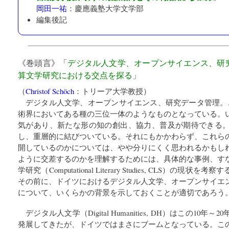
岡田一祐
：
慶應義塾大学文学部
編集後記
《巻頭言》「
デジタル人文学、オープンサイエンス、研
算文学研究における交点を探る
」
（
Christof Schöch
：
トリーア大学教授
）
デジタル人文学、オープンサイエンス、研究データ管理。
術界においてある種の三位一体のようなものとなっている。
気があり、新たな形の知の創出、協力、普及が期待できる
し、重層的に結びついている。それにもかかわらず、これら
開しているのかについては、やや分りにくく思われるかもし
ように交差するのかを理解するためには、具体的な事例、す
学研究（Computational Literary Studies, CLS）の
その前に、ドイツにおけるデジタル人文学、オープンサイエ
について、いくらかの背景を示しておくことが適切であろう
デジタル人文学（Digital Humanities, DH）はこの10
発展してきたが、ドイツではまさにブームとなっている。こ