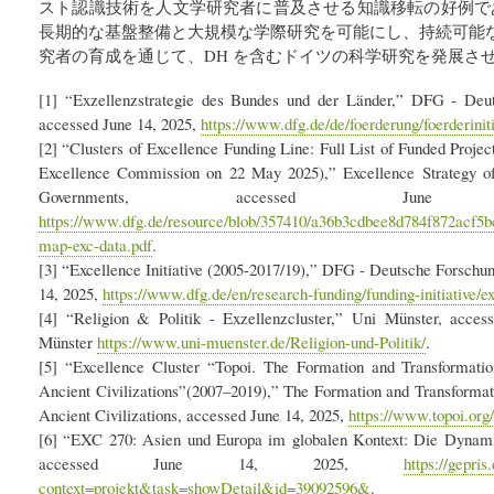
スト認識技術を人文学研究者に普及させる知識移転の好例である。Exzel
長期的な基盤整備と大規模な学際研究を可能にし、持続可能
究者の育成を通じて、DH を含むドイツの科学研究を発展さ
[1] “Exzellenzstrategie des Bundes und der Länder,” DFG - Deu
accessed June 14, 2025,
https://www.dfg.de/de/foerderung/foerderiniti
[2] “Clusters of Excellence Funding Line: Full List of Funded Project
Excellence Commission on 22 May 2025),” Excellence Strategy o
Governments, accessed Ju
https://www.dfg.de/resource/blob/357410/a36b3cdbee8d784f872acf5bc
map-exc-data.pdf
.
[3] “Excellence Initiative (2005-2017/19),” DFG - Deutsche Forschu
14, 2025,
https://www.dfg.de/en/research-funding/funding-initiative/ex
[4] “Religion & Politik - Exzellenzcluster,” Uni Münster, access
Münster
https://www.uni-muenster.de/Religion-und-Politik/
.
[5] “Excellence Cluster “Topoi. The Formation and Transformat
Ancient Civilizations”(2007–2019),” The Formation and Transforma
Ancient Civilizations, accessed June 14, 2025,
https://www.topoi.org
[6] “EXC 270: Asien und Europa im globalen Kontext: Die Dynamik
accessed June 14, 2025,
https://gepris
context=projekt&task=showDetail&id=39092596&
.