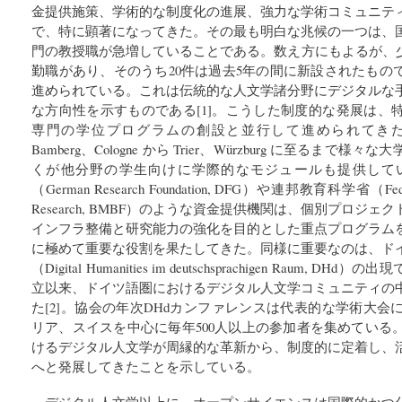
金提供施策、学術的な制度化の進展、強力な学術コミュニテ
で、特に顕著になってきた。その最も明白な兆候の一つは、
門の教授職が急増していることである。数え方にもよるが、少
勤職があり、そのうち20件は過去5年の間に新設されたもの
進められている。これは伝統的な人文学諸分野にデジタルな
な方向性を示すものである[1]。こうした制度的な発展は、
専門の学位プログラムの創設と並行して進められてき
Bamberg、Cologne から Trier、Würzburg に至るま
くが他分野の学生向けに学際的なモジュールも提供して
（German Research Foundation, DFG）や連邦教育科学省（Federal M
Research, BMBF）のような資金提供機関は、個別プロジ
インフラ整備と研究能力の強化を目的とした重点プログラム
に極めて重要な役割を果たしてきた。同様に重要なのは、ド
（Digital Humanities im deutschsprachigen Raum, 
立以来、ドイツ語圏におけるデジタル人文学コミュニティの
た[2]。協会の年次DHdカンファレンスは代表的な学術大
リア、スイスを中心に毎年500人以上の参加者を集めている
けるデジタル人文学が周縁的な革新から、制度的に定着し、
へと発展してきたことを示している。
デジタル人文学以上に、オープンサイエンスは国際的かつ