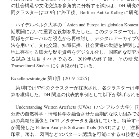
の社会構造や文化交流を多角的に分析する試みは、DH 研究
同クラスターは2019年に終了後、Berliner Antike-Kolleg
ハイデルベルク大学の「Asien und Europa im globalen Ko
期展開において重要な役割を果たした。このクラスターでは
関係をグローバルな視点から再検討し、デジタルアーカイブ
法を用いて、文化交流、知識伝播、社会変遷の動態を解明し
地に存在する膨大な歴史資料をデジタル化し、国際的な研究
る試みは注目すべきである。2019年の終了後、その研究成果は Heid
Transcultural Studies に引き継がれている。
Exzellenzstrategie 第1期（2019–2025）
第1期では57件のクラスターが採択され、各クラスターは年間
算を獲得した。DH 関連の代表的事例として以下が挙げられ
Understanding Written Artefacts (UWA)（ハンブル
分野の自然科学・情報科学を融合させた画期的な取り組みで
点の高精細画像と OCR メタデータを集積している。特筆
が開発した Pattern Analysis Software Tools (PAS
印章、署名、図画などのパターン認識を可能にするAI技術