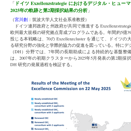
ドイツ Exzellenzstrategie におけるデジタル・ヒ
「
2025年の軌跡と第2期採択結果の分析
」
（
宮川創
：
筑波大学人文社会系准教授
）
ドイツ連邦政府と州政府が共同で推進する Exzellenzstrateg
欧州最大規模の研究拠点育成プログラムである。年間約5億390
投じる本戦略は、70の Exzellenzcluster を通じて、ド
る研究分野の強化と学際的協力の促進を図っている。特にデ
（DH）分野では、7年間の長期助成による持続的な基盤整
は、2007年の初期クラスターから2025年5月発表の第2期
DH 研究の発展過程を検証する。