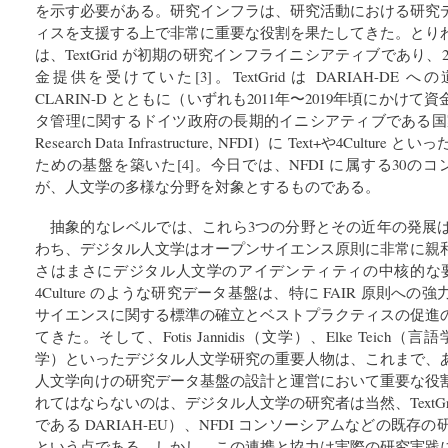
を示す必要がある。研究インフラは、研究活動における研究
ィスを支援する上で非常に重要な役割を果たしてきた。とり
は、TextGrid が初期の研究インフライニシアティブであり、2
金提供を受けていた[3]。TextGrid は DARIAH-DE へ
CLARIN-D とともに（いずれも2011年〜2019年頃にかけ
タ管理に関するドイツ政府の長期的イニシアティブである国家研究
Research Data Infrastructure, NFDI）に Text+や4Cu
ための基盤を築いた[4]。今日では、NFDI に属する30の
が、人文学の多様な分野を対象とするものである。
抽象的なレベルでは、これら3つの分野とその近年の発展
わち、デジタル人文学はオープンサイエンス原則に非常に親
さはまさにデジタル人文学のアイデンティティの中核的な要素
4Culture のような研究データ基盤は、特に FAIR 原則へ
サイエンスに関する標準の確立とベストプラクティスの促進
てきた。そして、Fotis Jannidis（文学）、Elke Teich（言語学
学）といったデジタル人文学研究の重要人物は、これまで、
人文学向けの研究データ基盤の設計と運営において重要な役
れてはならないのは、デジタル人文学の研究者は当然、TextGrid
である DARIAH-EU）、NFDI コンソーシアムなどの既
という点である。しかし、この連携と協力は実際の研究実践