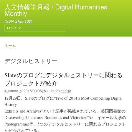
メ
人文情報学月報 / Digital Humanities
イ
Monthly
ン
ISSN 2189-1621
コ
ログイン
ン
ユ
テ
ー
ン
ザ
ホーム
ー
ツ
パ
ア
に
ン
デジタルヒストリー
カ
移
く
ウ
動
ず
ン
Slateのブログにデジタルヒストリーに関わる
ト
プロジェクトが紹介
メ
ニ
k_okada
が
2015/03/05(木) - 21:23
に投稿
ュ
12月29日、Slateのブログに“Five of 2014’s Most Compelling Digital
ー
History
Exhibits and Archives”という記事が掲載されている。英国図書館の“
Discovering Literature: Romantics and Victorians”や、イェール大学の
Photogrammar等、5つのデジタルヒストリーに関わるプロジェクト
が紹介されている。