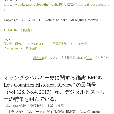
http://www.slate.com/blogs/the_vault/2014/12/29/historical_documents_o
n…
Copyright（C）KIKUCHI, Nobuhiko 2013- All Rights Reserved.
DHM 042 【前編】
Tags
歴史学
Slate
デジタルヒストリー
英国図書館
イェール大学
Photogrammar
菊池信彦
Slate
続きを見る
コメントを投稿するには
ログイン
してください
の
ブ
ロ
グ
オランダやベルギー史に関する雑誌“BMGN -
に
デ
Low Countries Historical Review” の最新号
ジ
（vol.128, No.4, 2013）が、デジタルヒストリ
タ
ル
ーの特集を組んでいる。
ヒ
ス
nakamura
が
2014/06/24(火) - 11:29
に投稿
ト
オランダやベルギー史に関する雑誌“BMGN - Low Countries
リ