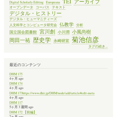
TEI
アーカイブ
Digital Scholarly Editing
Europeana
オープンデータ
コーパス
テキスト
デジタル・ヒストリー
デジタル・ヒューマニティーズ
仏教学
人文科学とコンピュータ研究会
分析
宮川創
小風尚樹
国立国会図書館
小川潤
菊池信彦
歴史学
岡田一祐
永崎研宣
タグの続き...
最近のコンテンツ
DHM 175
4ヶ月 ago
DHM 174
4ヶ月 ago
DHM 173https://www.dhii.jp/DHM/node/add/article#edit-meta
4ヶ月 ago
DHM 117
5ヶ月 3 週間 ago
DHM 172 【前編】
7ヶ月 ago