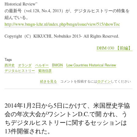
Historical Review”
ー
に
の最新号（vol.128, No.4, 2013）が、デジタルヒストリーの特集を
関
組んでいる。
わ
http://www.bmgn-lchr.nl/index.php/bmgn/issue/view/515/showToc
る
プ
Copyright（C）KIKUCHI, Nobuhiko 2013- All Rights Reserved.
ロ
ジ
ェ
DHM 030 【前編】
ク
ト
Tags
が
西洋史
オランダ
ベルギー
BMGN
Low Countries Historical Review
紹
デジタルヒストリー
菊池信彦
介
の
オ
続きを見る
コメントを投稿するには
ログイン
してください
ラ
ン
ダ
や
2014年1月2日から5日にかけて、米国歴史学協
ベ
ル
会の年次大会がワシントンD.C.で開 かれ、う
ギ
ちデジタルヒストリーに関するセッションは
ー
史
13件開催された。
に