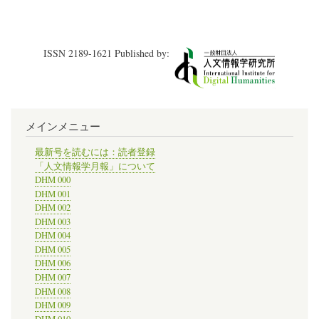
ら
の
5
特
日
集
に
を
ISSN 2189-1621 Published by:
か
組
け
ん
て、
で
米
い
国
る。
歴
の
メインメニュー
史
学
協
最新号を読むには：読者登録
会
「人文情報学月報」について
の
DHM 000
年
DHM 001
次
DHM 002
大
DHM 003
会
DHM 004
が
ワ
DHM 005
シ
DHM 006
ン
DHM 007
ト
DHM 008
ン
DHM 009
D.C.
DHM 010