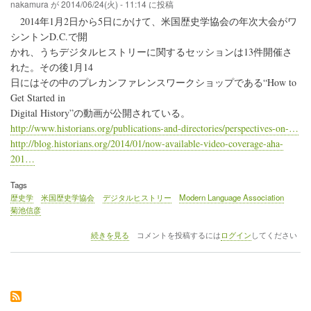
関
nakamura
が
2014/06/24(火) - 11:14
に投稿
す
2014年1月2日から5日にかけて、米国歴史学協会の年次大会がワ
る
シントンD.C.で開
雑
誌“BMGN
かれ、うちデジタルヒストリーに関するセッションは13件開催さ
-
れた。その後1月14
Low
日にはその中のプレカンファレンスワークショップである“How to
Countries
Get Started in
Historical
Review”
Digital History”の動画が公開されている。
の
http://www.historians.org/publications-and-directories/perspectives-on-…
最
http://blog.historians.org/2014/01/now-available-video-coverage-aha-
新
号
201…
（vol.128,
No.4,
Tags
2013）
歴史学
米国歴史学協会
デジタルヒストリー
Modern Language Association
が、
菊池信彦
デ
ジ
2014
続きを見る
コメントを投稿するには
ログイン
してください
タ
年
ル
1
ヒ
月
ス
2
ト
日
リ
か
ー