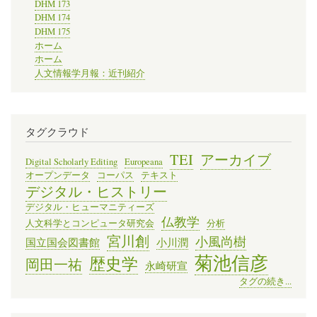
DHM 173
DHM 174
DHM 175
ホーム
ホーム
人文情報学月報：近刊紹介
タグクラウド
TEI
アーカイブ
Digital Scholarly Editing
Europeana
オープンデータ
コーパス
テキスト
デジタル・ヒストリー
デジタル・ヒューマニティーズ
仏教学
人文科学とコンピュータ研究会
分析
宮川創
小風尚樹
国立国会図書館
小川潤
菊池信彦
歴史学
岡田一祐
永崎研宣
タグの続き...