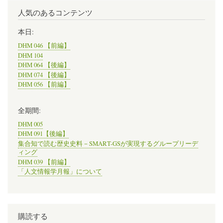
人気のあるコンテンツ
本日:
DHM 046 【前編】
DHM 104
DHM 064 【後編】
DHM 074 【後編】
DHM 056 【前編】
全期間:
DHM 005
DHM 091【後編】
集合知で読む歴史史料－SMART-GSが実現するグループリーデ
ィング
DHM 039 【前編】
「人文情報学月報」について
購読する