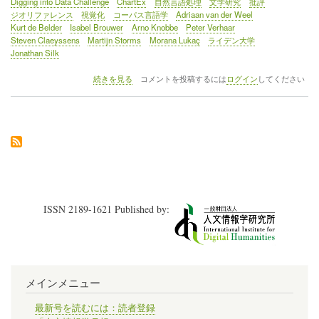
Digging into Data Challenge
ChartEx
自然言語処理
文学研究
批評
ジオリファレンス
視覚化
コーパス言語学
Adriaan van der Weel
Kurt de Belder
Isabel Brouwer
Arno Knobbe
Peter Verhaar
Steven Claeyssens
Martijn Storms
Morana Lukaç
ライデン大学
Jonathan Silk
イ
続きを見る
コメントを投稿するには
ログイン
してください
ベ
ン
ト
レ
ポ
ー
ト
（1）
デ
ジ
ISSN 2189-1621 Published by:
タ
ル
学
術
研
究
メインメニュー
に
関
す
最新号を読むには：読者登録