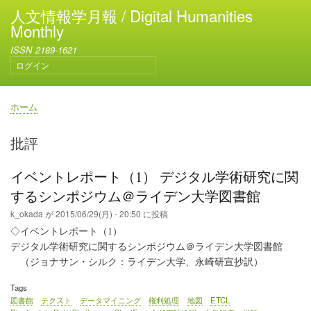
メ
人文情報学月報 / Digital Humanities
イ
Monthly
ン
ISSN 2189-1621
コ
ログイン
ン
ユ
テ
ー
ン
ザ
ホーム
ー
ツ
パ
ア
に
ン
批評
カ
移
く
ウ
動
ず
ン
イベントレポート（1） デジタル学術研究に関
ト
するシンポジウム＠ライデン大学図書館
メ
ニ
k_okada
が
2015/06/29(月) - 20:50
に投稿
ュ
◇イベントレポート（1）
ー
デジタル学術研究に関するシンポジウム＠ライデン大学図書館
（ジョナサン・シルク：ライデン大学、永崎研宣抄訳）
Tags
図書館
テクスト
データマイニング
権利処理
地図
ETCL