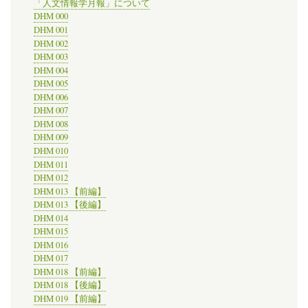
る
「人文情報学月報」について
シ
DHM 000
ン
DHM 001
ポ
DHM 002
ジ
DHM 003
ウ
DHM 004
ム
＠
DHM 005
ラ
DHM 006
イ
DHM 007
デ
DHM 008
ン
DHM 009
大
DHM 010
学
DHM 011
図
書
DHM 012
館
DHM 013 【前編】
の
DHM 013 【後編】
DHM 014
DHM 015
DHM 016
DHM 017
DHM 018 【前編】
DHM 018 【後編】
DHM 019 【前編】