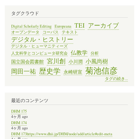
タグクラウド
TEI
アーカイブ
Digital Scholarly Editing
Europeana
オープンデータ
コーパス
テキスト
デジタル・ヒストリー
デジタル・ヒューマニティーズ
仏教学
人文科学とコンピュータ研究会
分析
宮川創
小風尚樹
国立国会図書館
小川潤
菊池信彦
歴史学
岡田一祐
永崎研宣
タグの続き...
最近のコンテンツ
DHM 175
4ヶ月 ago
DHM 174
4ヶ月 ago
DHM 173https://www.dhii.jp/DHM/node/add/article#edit-meta