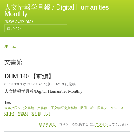
メ
人文情報学月報 / Digital Humanities
イ
Monthly
ン
ISSN 2189-1621
コ
ログイン
ン
ユ
テ
ー
ン
ザ
ホーム
ー
ツ
パ
ア
に
ン
文書館
カ
移
く
ウ
動
ず
ン
DHM 140 【前編】
ト
dhmadmin
が
2023/04/05(水) - 02:19
に投稿
メ
人文情報学月報/Digital Humanities Monthly
ニ
ュ
Tags
ー
マルタ国立公文書館
文書館
国文学研究資料館
岡田一祐
国書データベース
GPT-4
生成AI
宮川創
TEI
DHM
続きを見る
コメントを投稿するには
ログイン
してください
140
【前