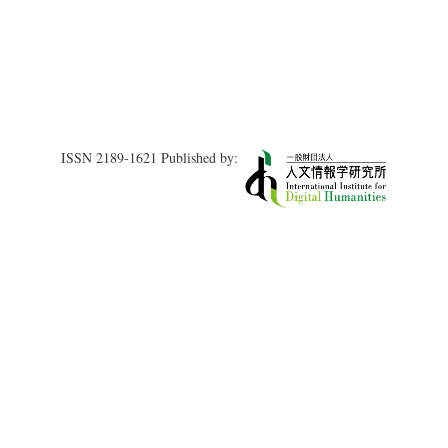
【前
編】
の
ISSN 2189-1621 Published by: