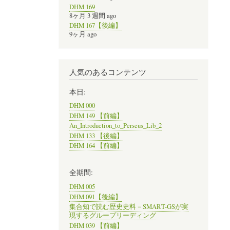
DHM 169
8ヶ月 3 週間 ago
DHM 167【後編】
9ヶ月 ago
人気のあるコンテンツ
本日:
DHM 000
DHM 149 【前編】
An_Introduction_to_Perseus_Lib_2
DHM 133 【後編】
DHM 164 【前編】
全期間:
DHM 005
DHM 091【後編】
集合知で読む歴史史料－SMART-GSが実
現するグループリーディング
DHM 039 【前編】