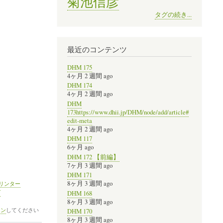
菊池信彦
タグの続き...
最近のコンテンツ
DHM 175
4ヶ月 2 週間 ago
DHM 174
4ヶ月 2 週間 ago
DHM
173https://www.dhii.jp/DHM/node/add/article#
edit-meta
4ヶ月 2 週間 ago
DHM 117
6ヶ月 ago
DHM 172 【前編】
7ヶ月 3 週間 ago
DHM 171
プリンター
8ヶ月 3 週間 ago
ブ
DHM 168
8ヶ月 3 週間 ago
イン
してください
DHM 170
8ヶ月 3 週間 ago