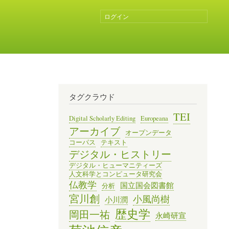
ログイン
ユ
ー
ザ
ー
ア
カ
ウ
ン
タグクラウド
ト
メ
TEI
Digital Scholarly Editing
Europeana
ニ
アーカイブ
オープンデータ
ュ
コーパス
テキスト
ー
デジタル・ヒストリー
デジタル・ヒューマニティーズ
人文科学とコンピュータ研究会
仏教学
国立国会図書館
分析
宮川創
小風尚樹
小川潤
歴史学
岡田一祐
永崎研宣