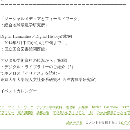
￣￣￣￣￣￣￣￣￣￣￣￣￣￣￣￣￣￣￣￣￣￣￣￣￣￣￣￣￣￣￣￣
》「ソーシャルメディアとフィールドワーク」
：総合地球環境学研究所）
tal Humanities／Digital Historyの動向
年3月中旬から4月中旬まで～」
：国立国会図書館関西館）
デジタル学術資料の現況から」第2回
・デジタル・ライブラリーのご紹介（2）
usでホメロス『イリアス』を読む－
東京大学大学院人文社会系研究科 西洋古典学研究室）
学イベントカレンダー
ィア
フィールドワーク
デジタル学術資料
地理学
人類学
Twitter
Facebook
3D
イブラリー
電子図書館
語彙分析
デジタルヒストリアン
TEI
Google歴史アーカ イ
DHM
続きを見る
コメントを投稿するには
ログ
033