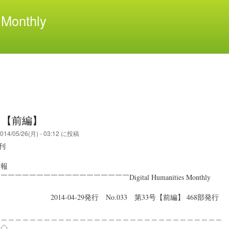
メ
Monthly
イ
ン
コ
ン
テ
ン
ツ
に
移
3 【前編】
動
014/05/26(月) - 03:12
に投稿
創刊
月報
￣￣￣￣￣￣￣￣￣￣￣￣￣￣￣￣Digital Humanities Monthly
04-29発行 No.033 第33号【前編】 468部発行
＿＿＿＿＿＿＿＿＿＿＿＿＿＿＿＿＿＿＿＿＿＿＿＿＿＿＿＿＿＿＿＿
◇