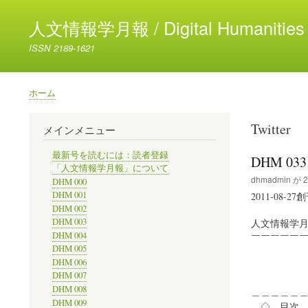
人文情報学月報 / Digital Humanities 
ISSN 2189-1621
ホーム
パ
ン
Twitter
メインメニュー
く
ず
最新号を読むには：読者登録
DHM 03
「人文情報学月報」について
dhmadmin
が
2
DHM 000
DHM 001
2011-08-27
DHM 002
DHM 003
人文情報学
DHM 004
￣￣￣￣￣￣￣￣
DHM 005
DHM 006
2014-
DHM 007
DHM 008
＿＿＿＿＿
DHM 009
◇ 目次 