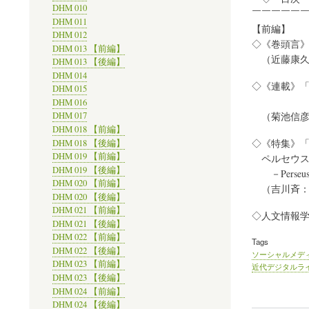
DHM 010
￣￣￣￣￣
DHM 011
【前編】
DHM 012
◇《巻頭言
DHM 013 【前編】
（近藤康久
DHM 013 【後編】
DHM 014
◇《連載》「Digi
DHM 015
～2014
DHM 016
（菊池信彦
DHM 017
DHM 018 【前編】
◇《特集》「
DHM 018 【後編】
DHM 019 【前編】
ペルセウス
DHM 019 【後編】
－Perse
DHM 020 【前編】
（吉川斉：
DHM 020 【後編】
DHM 021 【前編】
◇人文情報
DHM 021 【後編】
DHM 022 【前編】
Tags
DHM 022 【後編】
ソーシャルメデ
DHM 023 【前編】
近代デジタルラ
DHM 023 【後編】
DHM 024 【前編】
DHM 024 【後編】