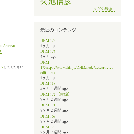
菊池信彦
タグの続き...
最近のコンテンツ
DHM 175
4ヶ月 ago
net Archive
ス
DHM 174
4ヶ月 ago
DHM
イン
してください
173https://www.dhii.jp/DHM/node/add/article#
edit-meta
4ヶ月 ago
DHM 117
5ヶ月 4 週間 ago
DHM 172 【前編】
7ヶ月 2 週間 ago
DHM 171
8ヶ月 2 週間 ago
DHM 168
8ヶ月 2 週間 ago
DHM 170
8ヶ月 2 週間 ago