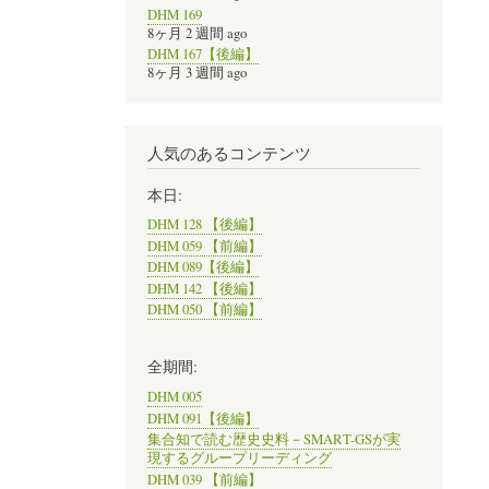
DHM 169
8ヶ月 2 週間 ago
DHM 167【後編】
8ヶ月 3 週間 ago
人気のあるコンテンツ
本日:
DHM 128 【後編】
DHM 059 【前編】
DHM 089【後編】
DHM 142 【後編】
DHM 050 【前編】
全期間:
DHM 005
DHM 091【後編】
集合知で読む歴史史料－SMART-GSが実
現するグループリーディング
DHM 039 【前編】