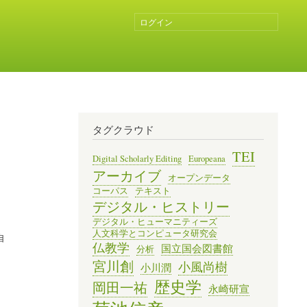
ログイン
ユ
ー
ザ
ー
ア
カ
ウ
ン
タグクラウド
ト
メ
TEI
Digital Scholarly Editing
Europeana
ニ
アーカイブ
オープンデータ
ュ
コーパス
テキスト
ー
デジタル・ヒストリー
デジタル・ヒューマニティーズ
人文科学とコンピュータ研究会
自
仏教学
国立国会図書館
分析
宮川創
小風尚樹
小川潤
歴史学
岡田一祐
永崎研宣