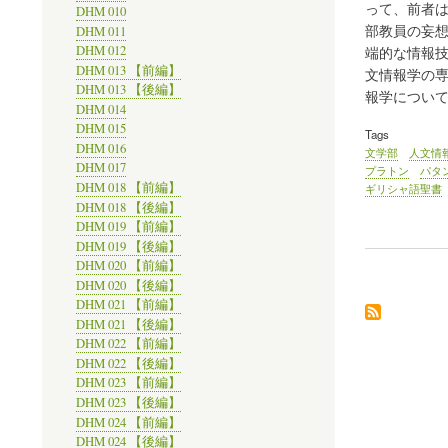
って、前者
DHM 010
部教員の妄
DHM 011
DHM 012
端的な情報技
DHM 013 【前編】
文情報学の
DHM 013 【後編】
報学につい
DHM 014
DHM 015
Tags
DHM 016
文学部
人文情
DHM 017
プラトン
パタ
DHM 018 【前編】
ギリシャ語聖書
DHM 018 【後編】
DHM 019 【前編】
DHM 019 【後編】
DHM 020 【前編】
DHM 020 【後編】
DHM 021 【前編】
DHM 021 【後編】
DHM 022 【前編】
DHM 022 【後編】
DHM 023 【前編】
DHM 023 【後編】
DHM 024 【前編】
DHM 024 【後編】