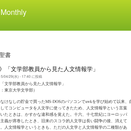
メ
Monthly
イ
ン
コ
ン
テ
ン
ツ
聖書
に
移
》「文学部教員から見た人文情報学」
動
5/04/29(水) - 17:40
に投稿
》「文学部教員から見た人文情報学」
：東京大学文学部）
けなしの貯金で買ったMS-DOSのパソコンでawkを学び始めて以来、
夫してコンピュータを人文学に使ってきたため、人文情報学という言葉
聞いたときは、かすかな違和感を覚えた。十六、十七世紀にヨーロッパ
文主義が席巻したとき、旧来のスコラ的人文学は長い闘争の後、消えて
う。人文情報学というときも、ただの人文学と人文情報学の二種類があ