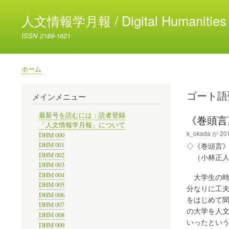
人文情報学月報 / Digital Humanities 
ISSN 2189-1621
ホーム
パ
ン
ゴート語
メインメニュー
く
ず
最新号を読むには：読者登録
《巻頭言
「人文情報学月報」について
k_okada
が
201
DHM 000
DHM 001
◇《巻頭言
DHM 002
（小林正人
DHM 003
DHM 004
大学生の時な
DHM 005
分なりに工
DHM 006
をはじめて
DHM 007
の大学を人
DHM 008
いったとい
DHM 009