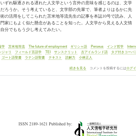
はいずれ駆逐される遅れた人文学という言外の意味を感じるのは、文学
想だろうか。そう考えていると、文学部の先輩で、筆者よりはるかに先
術の活用をしてこられた苫米地等流先生の記事を本誌10号で読み、人
専門家にもよく似た懸念があることを知った。人文学から見える人文情
て自分でももう少し考えてみたい。
報学
苫米地等流
The future of employment
ギリシャ語
Perseus
インド哲学
Inter
ンジャリ
フィールド言語学
TEI
サンスクリット
古アイルランド語
タグ付きコーパ
ゴート語聖書
ラテン語聖書
テキスト
読解力
小林正人
《巻
続きを見る
コメントを投稿するには
ログ
頭
言》
「文
学
部
教
員
か
ら
見
ISSN 2189-1621 Published by:
た
人
文