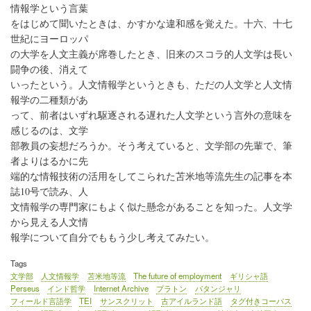
情報学という言葉
をはじめて聞いたときは、かすかな違和感を覚えた。十六、十七
世紀にヨーロッパ
の大学を人文主義が席巻したとき、旧来のスコラ的人文学は長い
闘争の後、消えて
いったという。人文情報学というときも、ただの人文学と人文情
報学の二種類があ
って、前者はいずれ駆逐される遅れた人文学という言外の意味を
感じるのは、文学
部教員の妄想だろうか。そう考えていると、文学部の先輩で、筆
者よりはるかに先
端的な情報技術の活用をしてこられた苫米地等流先生の記事を本
誌10号で読み、人
文情報学の専門家にもよく似た懸念があることを知った。人文学
から見える人文情
報学について自分でももう少し考えてみたい。
Tags
文学部
人文情報学
苫米地等流
The future of employment
ギリシャ語
Perseus
インド哲学
Internet Archive
プラトン
パタンジャリ
フィールド言語学
TEI
サンスクリット
古アイルランド語
タグ付きコーパス