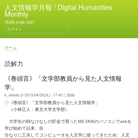
メ
人文情報学月報 / Digital Humanities
イ
Monthly
ン
ISSN 2189-1621
コ
ログイン
ン
ユ
テ
ー
ン
ザ
ホーム
ー
ツ
パ
ア
に
ン
読解力
カ
移
く
ウ
動
ず
ン
《巻頭言》「文学部教員から見た人文情報
ト
学」
メ
ニ
k_okada
が
2015/04/29(水) - 17:40
に投稿
ュ
◇《巻頭言》「文学部教員から見た人文情報学」
ー
（小林正人：東京大学文学部）
大学生の時なけなしの貯金で買ったMS-DOSのパソコンでawkを
学び始めて以来、自
分なりに工夫してコンピュータを人文学に使ってきたため、人文