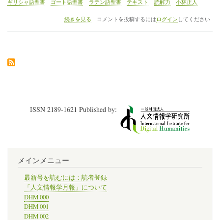
ギリシャ語聖書
ゴート語聖書
ラテン語聖書
テキスト
読解力
小林正人
《巻
続きを見る
コメントを投稿するには
ログイン
してください
頭
言》
「文
学
部
教
員
か
ら
見
ISSN 2189-1621 Published by:
た
人
文
情
報
学」
メインメニュー
の
最新号を読むには：読者登録
「人文情報学月報」について
DHM 000
DHM 001
DHM 002