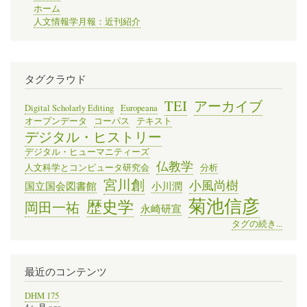
ホーム
人文情報学月報：近刊紹介
タグクラウド
TEI
アーカイブ
Digital Scholarly Editing
Europeana
オープンデータ
コーパス
テキスト
デジタル・ヒストリー
デジタル・ヒューマニティーズ
仏教学
人文科学とコンピュータ研究会
分析
宮川創
小風尚樹
国立国会図書館
小川潤
菊池信彦
歴史学
岡田一祐
永崎研宣
タグの続き...
最近のコンテンツ
DHM 175