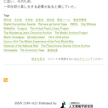
に近い。そのため、
一旦仕切り直しをする必要があると感じていた。
Tags
西洋史
古代史
中世史
近世史
現代史
歴史ツール
歴史学教育
Digital Humanities Awards
Romans go home! Apps
AWOL
City Witness
ReMetCa
Enigma
The Virtual Paul's Cross Project
The Wandering Jew's Chronicle Archive
The Medici Archive Project
Martin Grandjean
@realtimeww1
1914-1918-online
Cymru 1914 The Welsh Experience of the First World War
Histories of the National Mall
The Fleischmann Diaries Online Archive
Histropedia
The American Yawp
菊池信彦
《連
続きを見る
コメントを投稿するには
ログイン
してください
載》
「西
洋
史
DH
の
動
向
と
レ
ISSN 2189-1621 Published by:
ビ
ュ