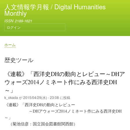
メ
人文情報学月報 / Digital Humanities
イ
Monthly
ン
ISSN 2189-1621
コ
ログイン
ン
ユ
テ
ー
ン
ザ
ホーム
ー
ツ
パ
ア
に
ン
歴史ツール
カ
移
く
ウ
動
ず
ン
《連載》「西洋史DHの動向とレビュー～DHア
ト
ウォーズ2014ノミネート作にみる西洋史DH
メ
ニ
～」
ュ
k_okada
が
2015/04/29(水) - 23:08
に投稿
ー
《連載》「西洋史DHの動向とレビュー
～DHアウォーズ2014ノミネート作にみる西洋史DH
～」
（菊池信彦：国立国会図書館関西館）