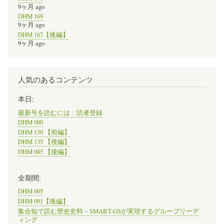
9ヶ月 ago
DHM 169
9ヶ月 ago
DHM 167【後編】
9ヶ月 ago
人気のあるコンテンツ
本日:
最新号を読むには：読者登録
DHM 000
DHM 150 【前編】
DHM 135 【後編】
DHM 085 【後編】
全期間:
DHM 005
DHM 091【後編】
集合知で読む歴史史料－SMART-GSが実現するグループリーデ
ィング