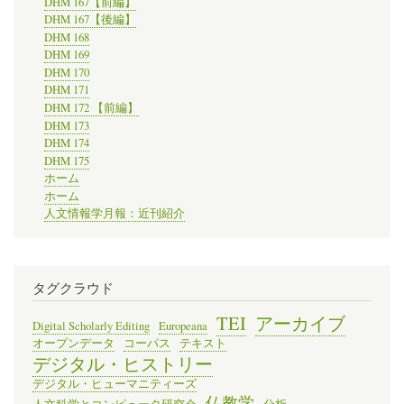
DHM 167【前編】
DHM 167【後編】
DHM 168
DHM 169
DHM 170
DHM 171
DHM 172 【前編】
DHM 173
DHM 174
DHM 175
ホーム
ホーム
人文情報学月報：近刊紹介
タグクラウド
TEI
アーカイブ
Digital Scholarly Editing
Europeana
オープンデータ
コーパス
テキスト
デジタル・ヒストリー
デジタル・ヒューマニティーズ
仏教学