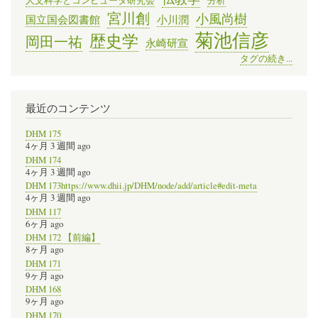
人文科学とコンピュータ研究会
分析
宮川創
小風尚樹
国立国会図書館
小川潤
菊池信彦
歴史学
岡田一祐
永崎研宣
タグの続き...
最近のコンテンツ
DHM 175
4ヶ月 3 週間 ago
DHM 174
4ヶ月 3 週間 ago
DHM 173https://www.dhii.jp/DHM/node/add/article#edit-meta
4ヶ月 3 週間 ago
DHM 117
6ヶ月 ago
DHM 172 【前編】
8ヶ月 ago
DHM 171
9ヶ月 ago
DHM 168
9ヶ月 ago
DHM 170