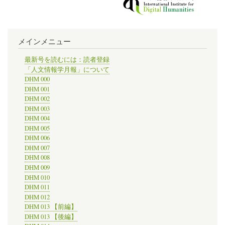
ー
～
DH
ア
メインメニュー
ウ
ォ
ー
最新号を読むには：読者登録
ズ
「人文情報学月報」について
2014
DHM 000
ノ
DHM 001
ミ
DHM 002
ネ
DHM 003
ー
DHM 004
ト
作
DHM 005
に
DHM 006
み
DHM 007
る
DHM 008
西
DHM 009
洋
DHM 010
史
DHM 011
DH
～」
DHM 012
の
DHM 013 【前編】
DHM 013 【後編】