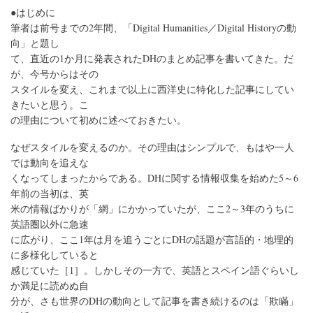
●はじめに
筆者は前号までの2年間、「Digital Humanities／Digital Historyの動
向」と題し
て、直近の1か月に発表されたDHのまとめ記事を書いてきた。だ
が、今号からはその
スタイルを変え、これまで以上に西洋史に特化した記事にしてい
きたいと思う。こ
の理由について初めに述べておきたい。
なぜスタイルを変えるのか。その理由はシンプルで、もはや一人
では動向を追えな
くなってしまったからである。DHに関する情報収集を始めた5～6
年前の当初は、英
米の情報ばかりが「網」にかかっていたが、ここ2～3年のうちに
英語圏以外に急速
に広がり、ここ1年は月を追うごとにDHの話題が言語的・地理的
に多様化していると
感じていた［1］。しかしその一方で、英語とスペイン語ぐらいし
か満足に読めぬ自
分が、さも世界のDHの動向として記事を書き続けるのは「欺瞞」