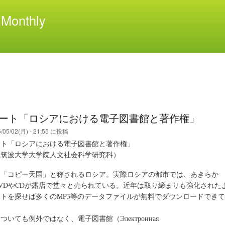
メ
Monthly
イ
ン
コ
ン
テ
ン
ツ
に
移
ート「ロシアにおける電子図書館と著作権」
動
/05/02(月) - 21:55
に投稿
ート「ロシアにおける電子図書館と著作権」
筑波大学大学院人文社会科学研究科）
「コピー天国」と称されるロシア。実際ロシアの都市では、あきらか
VDやCDが露店で堂々と売られている。近年は取り締まりも強化された
トを探せば多くのMP3等のデータファイルが無料でダウンロードできて
いても例外ではなく、電子図書館（Электронная