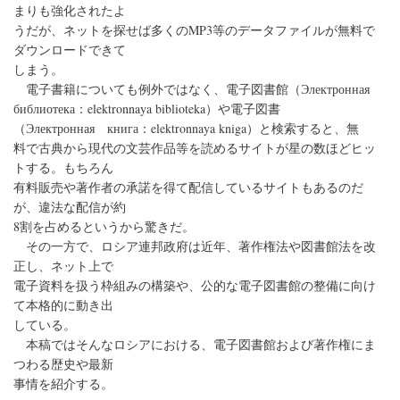
まりも強化されたよ
うだが、ネットを探せば多くのMP3等のデータファイルが無料で
ダウンロードできて
しまう。
電子書籍についても例外ではなく、電子図書館（Электронная
библиотека：elektronnaya biblioteka）や電子図書
（Электронная книга：elektronnaya kniga）と検索すると、無
料で古典から現代の文芸作品等を読めるサイトが星の数ほどヒッ
トする。もちろん
有料販売や著作者の承諾を得て配信しているサイトもあるのだ
が、違法な配信が約
8割を占めるというから驚きだ。
その一方で、ロシア連邦政府は近年、著作権法や図書館法を改
正し、ネット上で
電子資料を扱う枠組みの構築や、公的な電子図書館の整備に向け
て本格的に動き出
している。
本稿ではそんなロシアにおける、電子図書館および著作権にま
つわる歴史や最新
事情を紹介する。