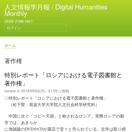
メ
人文情報学月報 / Digital Humanities
イ
Monthly
ン
ISSN 2189-1621
コ
ログイン
ン
ユ
テ
ー
ン
ザ
ホーム
ー
ツ
パ
ア
に
ン
著作権
カ
移
く
ウ
動
ず
ン
特別レポート「ロシアにおける電子図書館と
ト
著作権」
メ
ニ
cocaze
が
2016/05/02(月) - 21:55
に投稿
ュ
◇特別レポート「ロシアにおける電子図書館と著作権」
ー
（松下聖：筑波大学大学院人文社会科学研究科）
中国に次ぐ「コピー天国」と称されるロシア。実際ロシアの都
市では、あきらか
に海賊版のDVDやCDが露店で堂々と売られている。近年は取り締