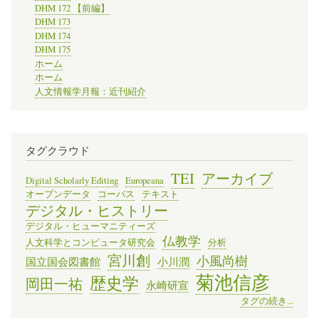
DHM 172 【前編】
DHM 173
DHM 174
DHM 175
ホーム
ホーム
人文情報学月報：近刊紹介
タグクラウド
TEI
アーカイブ
Digital Scholarly Editing
Europeana
オープンデータ
コーパス
テキスト
デジタル・ヒストリー
デジタル・ヒューマニティーズ
仏教学
人文科学とコンピュータ研究会
分析
宮川創
小風尚樹
国立国会図書館
小川潤
菊池信彦
歴史学
岡田一祐
永崎研宣
タグの続き...