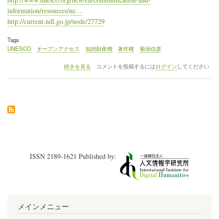
権」
information/resources/ne…
の
http://current.ndl.go.jp/node/27729
Tags
UNESCO
オープンアクセス
知的財産権
著作権
菊池信彦
UNESCO，
続きを見る
コメントを投稿するには
ログイン
してください
研
究
者
向
け，
図
書
館
員
向
ISSN 2189-1621 Published by:
け
の
オ
ー
プ
ン
メインメニュー
ア
ク