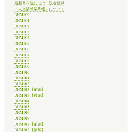
セ
最新号を読むには：読者登録
ス
「人文情報学月報」について
の
DHM 000
意
DHM 001
義
DHM 002
や
DHM 003
手
DHM 004
続
き
DHM 005
等
DHM 006
を
DHM 007
解
DHM 008
説
DHM 009
し
DHM 010
た
DHM 011
テ
キ
DHM 012
ス
DHM 013 【前編】
ト
DHM 013 【後編】
を
DHM 014
刊
DHM 015
行
DHM 016
の
DHM 017
DHM 018 【前編】
DHM 018 【後編】