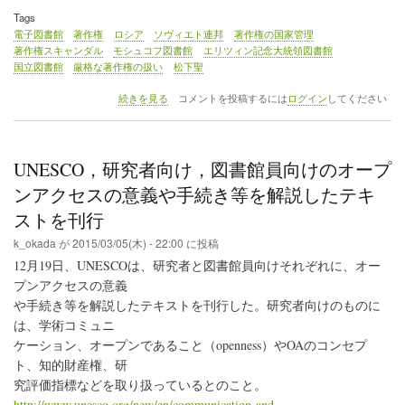
Tags
電子図書館
著作権
ロシア
ソヴィエト連邦
著作権の国家管理
著作権スキャンダル
モシュコフ図書館
エリツィン記念大統領図書館
国立図書館
厳格な著作権の扱い
松下聖
特
続きを見る
コメントを投稿するには
ログイン
してください
別
レ
ポ
ー
UNESCO，研究者向け，図書館員向けのオープ
ト
「ロ
ンアクセスの意義や手続き等を解説したテキ
シ
ストを刊行
ア
に
k_okada
が
2015/03/05(木) - 22:00
に投稿
お
12月19日、UNESCOは、研究者と図書館員向けそれぞれに、オー
け
る
プンアクセスの意義
電
や手続き等を解説したテキストを刊行した。研究者向けのものに
子
は、学術コミュニ
図
書
ケーション、オープンであること（openness）やOAのコンセプ
館
ト、知的財産権、研
と
究評価指標などを取り扱っているとのこと。
著
http://www.unesco.org/new/en/communication-and-
作