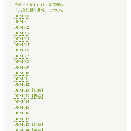
Futures
最新号を読むには：読者登録
of
「人文情報学月報」について
Japanese
DHM 000
Studies」
DHM 001
の
DHM 002
DHM 003
DHM 004
DHM 005
DHM 006
DHM 007
DHM 008
DHM 009
DHM 010
DHM 011
DHM 012
DHM 013 【前編】
DHM 013 【後編】
DHM 014
DHM 015
DHM 016
DHM 017
DHM 018 【前編】
DHM 018 【後編】