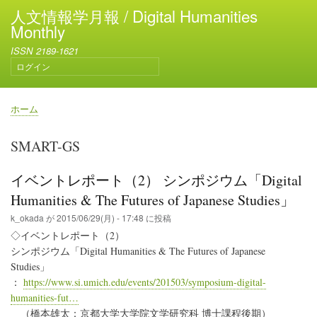
メ
人文情報学月報 / Digital Humanities
イ
Monthly
ン
ISSN 2189-1621
コ
ログイン
ン
ユ
テ
ー
ン
ザ
ホーム
ー
ツ
パ
ア
に
ン
SMART-GS
カ
移
く
ウ
動
ず
ン
イベントレポート（2） シンポジウム「Digital
ト
Humanities & The Futures of Japanese Studies」
メ
ニ
k_okada
が
2015/06/29(月) - 17:48
に投稿
ュ
◇イベントレポート（2）
ー
シンポジウム「Digital Humanities & The Futures of Japanese
Studies」
：
https://www.si.umich.edu/events/201503/symposium-digital-
humanities-fut…
（橋本雄太：京都大学大学院文学研究科 博士課程後期）