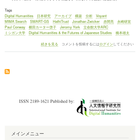
Tags
Digital Humanities
日本研究
アーカイブ
構築
分析
Voyant
MIMA Search
SMART-GS
HathiTrust
Jonathan Zwicker
赤間亮
永崎研宣
Paul Conway
横田カーター啓子
Jeromy York
立命館大学ARC
ミシガン大学
Digital Humanities & the Futures of Japanese Studies
橋本雄太
イ
続きを見る
コメントを投稿するには
ログイン
してください
ベ
ン
ト
レ
ポ
ー
ト
（2）
シ
ン
ISSN 2189-1621 Published by:
ポ
ジ
ウ
ム
「Digital
Humanities
メインメニュー
&
The