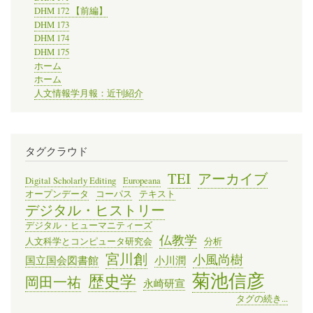
DHM 172 【前編】
DHM 173
DHM 174
DHM 175
ホーム
ホーム
人文情報学月報：近刊紹介
タグクラウド
TEI
アーカイブ
Digital Scholarly Editing
Europeana
オープンデータ
コーパス
テキスト
デジタル・ヒストリー
デジタル・ヒューマニティーズ
仏教学
人文科学とコンピュータ研究会
分析
宮川創
小風尚樹
国立国会図書館
小川潤
菊池信彦
歴史学
岡田一祐
永崎研宣
タグの続き...